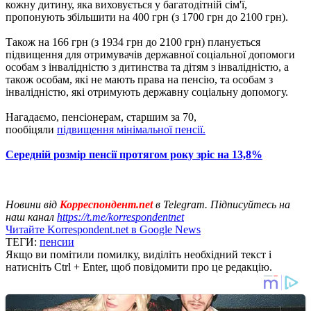
кожну дитину, яка виховується у багатодітній сім'ї,
пропонують збільшити на 400 грн (з 1700 грн до 2100 грн).
Також на 166 грн (з 1934 грн до 2100 грн) планується
підвищення для отримувачів державної соціальної допомоги
особам з інвалідністю з дитинства та дітям з інвалідністю, а
також особам, які не мають права на пенсію, та особам з
інвалідністю, які отримують державну соціальну допомогу.
Нагадаємо, пенсіонерам, старшим за 70,
пообіцяли
підвищення мінімальної пенсії.
Середній розмір пенсії протягом року зріс на 13,8%
Новини від
Корреспондент.net
в Telegram. Підписуйтесь на
наш канал
https://t.me/korrespondentnet
Читайте Korrespondent.net в Google News
ТЕГИ:
пенсии
Якщо ви помітили помилку, виділіть необхідний текст і
натисніть Ctrl + Enter, щоб повідомити про це редакцію.