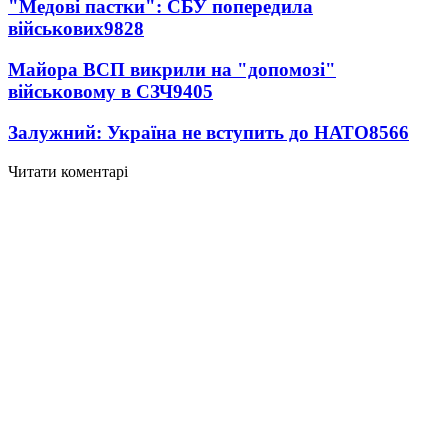
"Медові пастки": СБУ попередила
військових
9828
Майора ВСП викрили на "допомозі"
військовому в СЗЧ
9405
Залужний: Україна не вступить до НАТО
8566
Читати коментарі