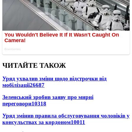
ЧИТАЙТЕ ТАКОЖ
Уряд ухвалив зміни щодо відстрочки від
мобілізації
26687
Зеленський зробив заяву про мирні
переговори
10318
Уряд змінив правила обслуговування чоловіків у
консульствах за кордоном
10011