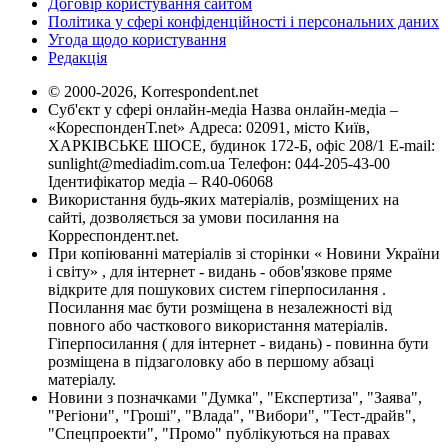
Договір користування сайтом
Політика у сфері конфіденційності і персональних даних
Угода щодо користування
Редакція
© 2000-2026, Korrespondent.net
Суб'єкт у сфері онлайн-медіа Назва онлайн-медіа –
«КореспонденТ.net» Адреса: 02091, місто Київ,
ХАРКІВСЬКЕ ШОСЕ, будинок 172-Б, офіс 208/1 E-mail:
sunlight@mediadim.com.ua
Телефон: 044-205-43-00
Ідентифікатор медіа – R40-06068
Використання будь-яких матеріалів, розміщених на
сайті, дозволяється за умови посилання на
Корреспондент.net.
При копіюванні матеріалів зі сторінки « Новини України
і світу» , для інтернет - видань - обов'язкове пряме
відкрите для пошукових систем гіперпосилання .
Посилання має бути розміщена в незалежності від
повного або часткового використання матеріалів.
Гіперпосилання ( для інтернет - видань) - повинна бути
розміщена в підзаголовку або в першому абзаці
матеріалу.
Новини з позначками "Думка", "Експертиза", "Заява",
"Регіони", "Гроші", "Влада", "Вибори", "Тест-драйв",
"Спецпроекти", "Промо" публікуються на правах