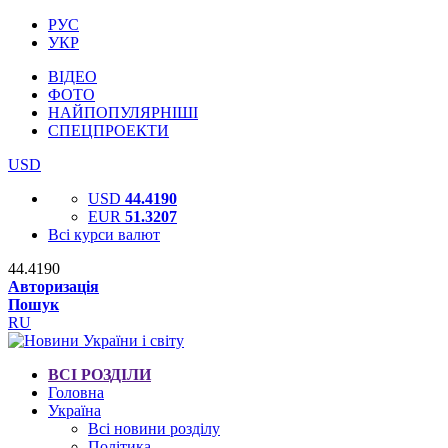
РУС
УКР
ВІДЕО
ФОТО
НАЙПОПУЛЯРНІШІ
СПЕЦПРОЕКТИ
USD
USD
44.4190
EUR
51.3207
Всі курси валют
44.4190
Авторизація
Пошук
RU
ВСІ РОЗДІЛИ
Головна
Україна
Всі новини розділу
Політика