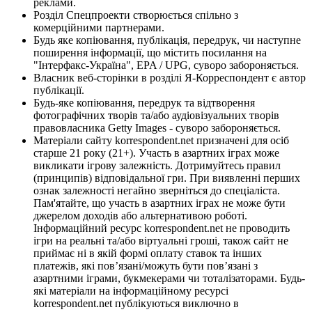
реклами.
Розділ Спецпроекти створюється спільно з
комерційними партнерами.
Будь яке копіювання, публікація, передрук, чи наступне
поширення інформації, що містить посилання на
"Інтерфакс-Україна", EPA / UPG, суворо забороняється.
Власник веб-сторінки в розділі Я-Корреспондент є автор
публікації.
Будь-яке копіювання, передрук та відтворення
фотографічних творів та/або аудіовізуальних творів
правовласника Getty Images - суворо забороняється.
Матеріали сайту korrespondent.net призначені для осіб
старше 21 року (21+). Участь в азартних іграх може
викликати ігрову залежність. Дотримуйтесь правил
(принципів) відповідальної гри. При виявленні перших
ознак залежності негайно зверніться до спеціаліста.
Пам'ятайте, що участь в азартних іграх не може бути
джерелом доходів або альтернативою роботі.
Інформаційний ресурс korrespondent.net не проводить
ігри на реальні та/або віртуальні гроші, також сайт не
приймає ні в якій формі оплату ставок та інших
платежів, які пов’язані/можуть бути пов’язані з
азартними іграми, букмекерами чи тоталізаторами. Будь-
які матеріали на інформаційному ресурсі
korrespondent.net публікуються виключно в