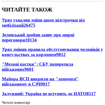
ЧИТАЙТЕ ТАКОЖ
Уряд ухвалив зміни щодо відстрочки від
мобілізації
26475
Зеленський зробив заяву про мирні
переговори
10134
Уряд змінив правила обслуговування чоловіків у
консульствах за кордоном
9812
"Медові пастки": СБУ попередила
військових
9601
Майора ВСП викрили на "допомозі"
військовому в СЗЧ
9017
Залужний: Україна не вступить до НАТО
8517
Читати коментарі