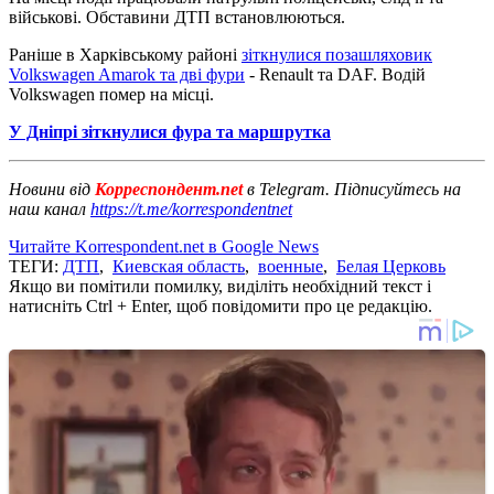
військові. Обставини ДТП встановлюються.
Раніше в Харківському районі
зіткнулися позашляховик
Volkswagen Amarok та дві фури
- Renault та DAF. Водій
Volkswagen помер на місці.
У Дніпрі зіткнулися фура та маршрутка
Новини від
Корреспондент.net
в Telegram. Підписуйтесь на
наш канал
https://t.me/korrespondentnet
Читайте Korrespondent.net в Google News
ТЕГИ:
ДТП
,
Киевская область
,
военные
,
Белая Церковь
Якщо ви помітили помилку, виділіть необхідний текст і
натисніть Ctrl + Enter, щоб повідомити про це редакцію.