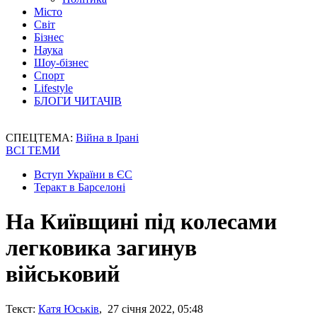
Місто
Світ
Бізнес
Наука
Шоу-бізнес
Спорт
Lifestyle
БЛОГИ ЧИТАЧІВ
СПЕЦТЕМА:
Війна в Ірані
ВСІ ТЕМИ
Вступ України в ЄС
Теракт в Барселоні
На Київщині під колесами
легковика загинув
військовий
Текст:
Катя Юськів
, 27 січня 2022, 05:48