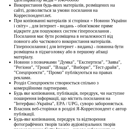
Використання будь-яких матеріалів, розміщених на
сайті, дозволяється за умови посилання на
Корреспондент.net.
При копіюванні матеріалів зі сторінки « Новини України
і світу» , для інтернет - видань - обов'язкове пряме
відкрите для пошукових систем гіперпосилання .
Посилання має бути розміщена в незалежності від
повного або часткового використання матеріалів.
Гіперпосилання ( для інтернет - видань) - повинна бути
розміщена в підзаголовку або в першому абзаці
матеріалу.
Новини з позначками "Думка", "Експертиза", "Заява",
"Регіони", "Гроші", "Влада", "Вибори", "Тест-драйв",
"Спецпроекти", "Промо" публікуються на правах
реклами.
Розділ Спецпроекти створюється спільно з
комерційними партнерами.
Будь яке копіювання, публікація, передрук, чи наступне
поширення інформації, що містить посилання на
"Інтерфакс-Україна", EPA / UPG, суворо забороняється.
Власник веб-сторінки в розділі Я-Корреспондент є автор
публікації.
Будь-яке копіювання, передрук та відтворення
фотографічних творів та/або аудіовізуальних творів