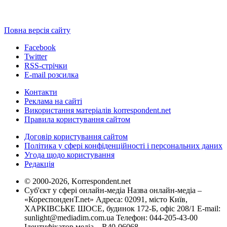
Повна версія сайту
Facebook
Twitter
RSS-стрічки
E-mail розсилка
Контакти
Реклама на сайті
Використання матеріалів korrespondent.net
Правила користування сайтом
Договір користування сайтом
Політика у сфері конфіденційності і персональних даних
Угода щодо користування
Редакція
© 2000-2026, Korrespondent.net
Суб'єкт у сфері онлайн-медіа Назва онлайн-медіа –
«КореспонденТ.net» Адреса: 02091, місто Київ,
ХАРКІВСЬКЕ ШОСЕ, будинок 172-Б, офіс 208/1 E-mail:
sunlight@mediadim.com.ua
Телефон: 044-205-43-00
Ідентифікатор медіа – R40-06068