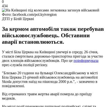
0
434
Фото: facebook.com/pol.kyivregion
ДТП у Білій Церкві
За кермом автомобіля також перебував
військовослужбовець. Обставини
аварії встановлюються.
У місті Біла Церква на Київщині увечері в середу, 26 січня,
сталася смертельна дорожньо-транспортна пригода за участю
двох хлопців-військовослужбовців. Про це
поінформувала
прес-служба поліції регіону.
"Близько 20 години на бульварі Олександрійському в місті
Біла Церква 21-річний військовослужбовець на автомобілі
Skoda допустив наїзд на пішохода 2000 р.н.", - зазначено в
повідомленні.
Від отриманих травм жертва аварії померла до приїзду
медиків.
На місці події працювали патрульні поліцейські, слідчі та