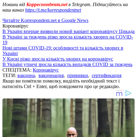
Новини від
Корреспондент.net
в Telegram. Підписуйтесь на
наш канал
https://t.me/korrespondentnet
Читайте Korrespondent.net в Google News
Коронавірус
В Україні вперше виявили новий варіант коронавірусу Цикада
В Україні за тиждень різко зросла кількість хворих на COVID-
19
Нові штами COVID-19: особливості та кількість хворих в
Україні
У Києві різко зросла кількість хворих на коронавірус
В Україні утричі зросла кількість випадків COVID за тиждень
СПЕЦТЕМА:
Коронавірус
ТЕГИ:
вакцина
,
вакцинация
,
прививки
,
сертификация
Якщо ви помітили помилку, виділіть необхідний текст і
натисніть Ctrl + Enter, щоб повідомити про це редакцію.