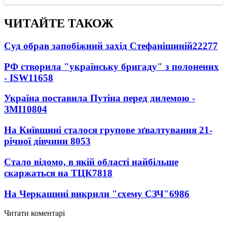
ЧИТАЙТЕ ТАКОЖ
Суд обрав запобіжний захід Стефанішиній
22277
РФ створила "українську бригаду" з полонених
- ISW
11658
Україна поставила Путіна перед дилемою -
ЗМІ
10804
На Київщині сталося групове зґвалтування 21-
річної дівчини
8053
Стало відомо, в якій області найбільше
скаржаться на ТЦК
7818
На Черкащині викрили "схему СЗЧ"
6986
Читати коментарі