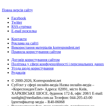
Повна версія сайту
Facebook
Twitter
RSS-стрічки
E-mail розсилка
Контакти
Реклама на сайті
Використання матеріалів korrespondent.net
Правила користування сайтом
Договір користування сайтом
Політика у сфері конфіденційності і персональних даних
Угода щодо користування
Редакція
© 2000-2026, Korrespondent.net
Суб'єкт у сфері онлайн-медіа Назва онлайн-медіа –
«КореспонденТ.net» Адреса: 02091, місто Київ,
ХАРКІВСЬКЕ ШОСЕ, будинок 172-Б, офіс 208/1 E-mail:
sunlight@mediadim.com.ua
Телефон: 044-205-43-00
Ідентифікатор медіа – R40-06068