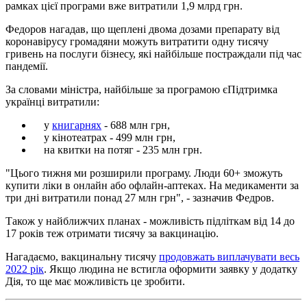
рамках цієї програми вже витратили 1,9 млрд грн.
Федоров нагадав, що щеплені двома дозами препарату від
коронавірусу громадяни можуть витратити одну тисячу
гривень на послуги бізнесу, які найбільше постраждали під час
пандемії.
За словами міністра, найбільше за програмою єПідтримка
українці витратили:
у
книгарнях
- 688 млн грн,
у кінотеатрах - 499 млн грн,
на квитки на потяг - 235 млн грн.
"Цього тижня ми розширили програму. Люди 60+ зможуть
купити ліки в онлайн або офлайн-аптеках. На медикаменти за
три дні витратили понад 27 млн грн", - зазначив Федров.
Також у найближчих планах - можливість підліткам від 14 до
17 років теж отримати тисячу за вакцинацію.
Нагадаємо, вакцинальну тисячу
продовжать виплачувати весь
2022 рік
. Якщо людина не встигла оформити заявку у додатку
Дія, то ще має можливість це зробити.