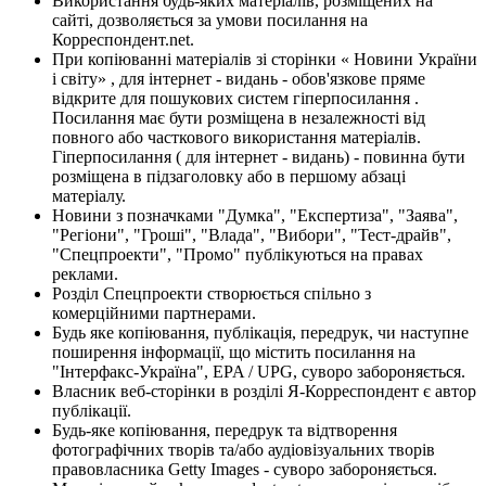
Використання будь-яких матеріалів, розміщених на
сайті, дозволяється за умови посилання на
Корреспондент.net.
При копіюванні матеріалів зі сторінки « Новини України
і світу» , для інтернет - видань - обов'язкове пряме
відкрите для пошукових систем гіперпосилання .
Посилання має бути розміщена в незалежності від
повного або часткового використання матеріалів.
Гіперпосилання ( для інтернет - видань) - повинна бути
розміщена в підзаголовку або в першому абзаці
матеріалу.
Новини з позначками "Думка", "Експертиза", "Заява",
"Регіони", "Гроші", "Влада", "Вибори", "Тест-драйв",
"Спецпроекти", "Промо" публікуються на правах
реклами.
Розділ Спецпроекти створюється спільно з
комерційними партнерами.
Будь яке копіювання, публікація, передрук, чи наступне
поширення інформації, що містить посилання на
"Інтерфакс-Україна", EPA / UPG, суворо забороняється.
Власник веб-сторінки в розділі Я-Корреспондент є автор
публікації.
Будь-яке копіювання, передрук та відтворення
фотографічних творів та/або аудіовізуальних творів
правовласника Getty Images - суворо забороняється.