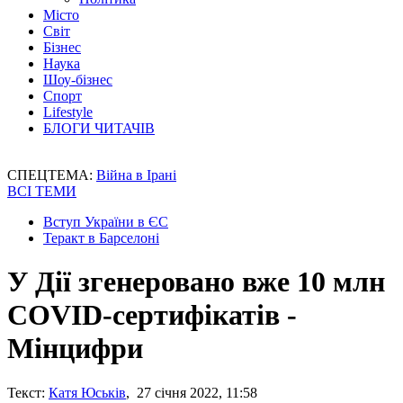
Місто
Світ
Бізнес
Наука
Шоу-бізнес
Спорт
Lifestyle
БЛОГИ ЧИТАЧІВ
СПЕЦТЕМА:
Війна в Ірані
ВСІ ТЕМИ
Вступ України в ЄС
Теракт в Барселоні
У Дії згенеровано вже 10 млн
СOVID-сертифікатів -
Мінцифри
Текст:
Катя Юськів
, 27 січня 2022, 11:58