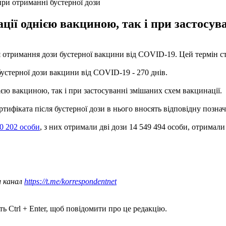
при отриманні бустерної дози
ції однією вакциною, так і при застосув
я отримання дози бустерної вакцини від COVID-19. Цей термін с
устерної дози вакцини від COVID-19 - 270 днів.
ією вакциною, так і при застосуванні змішаних схем вакцинації.
фіката після бустерної дози в нього вносять відповідну позначк
0 202 особи
, з них отримали дві дози 14 549 494 особи, отримали 
ш канал
https://t.me/korrespondentnet
ь Ctrl + Enter, щоб повідомити про це редакцію.