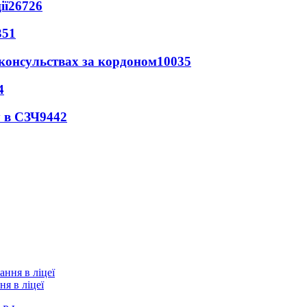
ії
26726
351
 консульствах за кордоном
10035
4
 в СЗЧ
9442
я в ліцеї