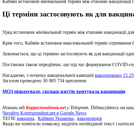
Кабмін встановив мінімальний термін між етапами вакцинації 
Ці терміни застосовують як для вакцина
Уряд встановив мінімальний термін між етапами вакцинації дл
Крім того, Кабмін встановив максимальний термін отримання б
Зазначається, що ці терміни застосовують як для вакцинації одн
Постанова також передбачає, що під час формування COVID-серти
Нагадаємо, з початку вакцинальної кампанії
вакциновано 15 25
Загалом проведено 30 085 734 щеплення.
МОЗ підрахувало, скільки життів врятувала вакцинація
Новини від
Корреспондент.net
у Telegram. Підписуйтесь на на
Читайте Korrespondent.net в Google News
ТЕГИ:
вакцина
,
Кабмин Украины
,
вакцинация
Якщо ви помітили помилку, виділіть необхідний текст і натисніт