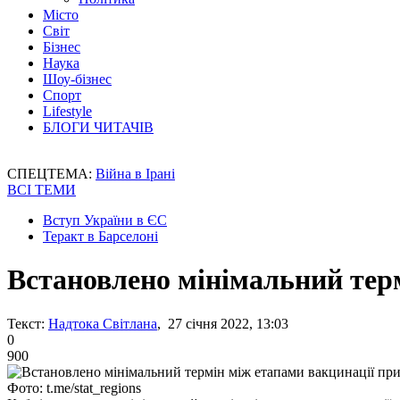
Місто
Світ
Бізнес
Наука
Шоу-бізнес
Спорт
Lifestyle
БЛОГИ ЧИТАЧІВ
СПЕЦТЕМА:
Війна в Ірані
ВСІ ТЕМИ
Вступ України в ЄС
Теракт в Барселоні
Встановлено мінімальний терм
Текст:
Надтока Світлана
, 27 січня 2022, 13:03
0
900
Фото: t.me/stat_regions