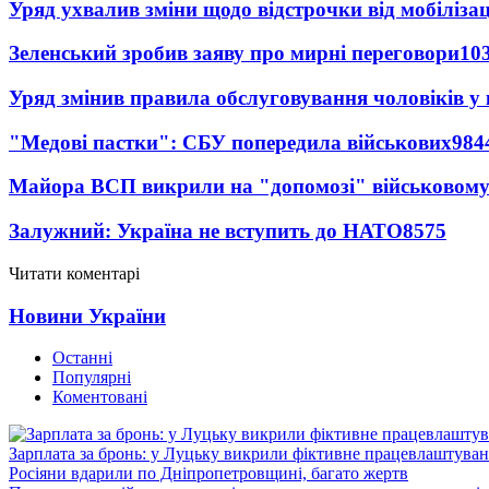
Уряд ухвалив зміни щодо відстрочки від мобілізац
Зеленський зробив заяву про мирні переговори
10
Уряд змінив правила обслуговування чоловіків у
"Медові пастки": СБУ попередила військових
984
Майора ВСП викрили на "допомозі" військовому
Залужний: Україна не вступить до НАТО
8575
Читати коментарі
Новини України
Останні
Популярні
Коментовані
Зарплата за бронь: у Луцьку викрили фіктивне працевлаштуванн
Росіяни вдарили по Дніпропетровщині, багато жертв