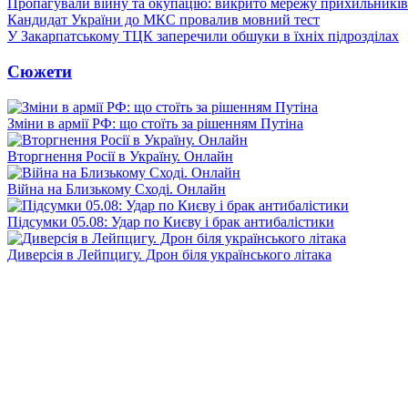
Пропагували війну та окупацію: викрито мережу прихильникі
Кандидат України до МКС провалив мовний тест
У Закарпатському ТЦК заперечили обшуки в їхніх підрозділах
Сюжети
Зміни в армії РФ: що стоїть за рішенням Путіна
Вторгнення Росії в Україну. Онлайн
Війна на Близькому Сході. Онлайн
Підсумки 05.08: Удар по Києву і брак антибалістики
Диверсія в Лейпцигу. Дрон біля українського літака