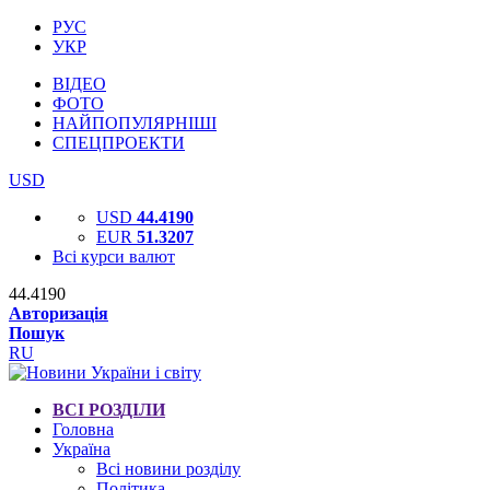
РУС
УКР
ВІДЕО
ФОТО
НАЙПОПУЛЯРНІШІ
СПЕЦПРОЕКТИ
USD
USD
44.4190
EUR
51.3207
Всі курси валют
44.4190
Авторизація
Пошук
RU
ВСІ РОЗДІЛИ
Головна
Україна
Всі новини розділу
Політика