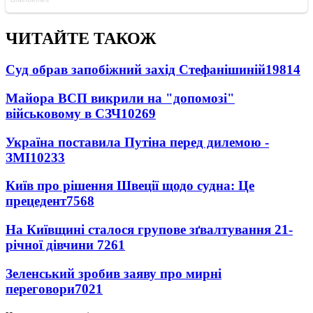
ЧИТАЙТЕ ТАКОЖ
Суд обрав запобіжний захід Стефанішиній
19814
Майора ВСП викрили на "допомозі"
військовому в СЗЧ
10269
Україна поставила Путіна перед дилемою -
ЗМІ
10233
Київ про рішення Швеції щодо судна: Це
прецедент
7568
На Київщині сталося групове зґвалтування 21-
річної дівчини
7261
Зеленський зробив заяву про мирні
переговори
7021