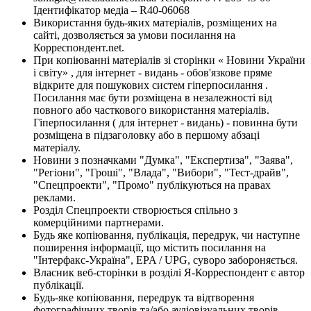
Ідентифікатор медіа – R40-06068
Використання будь-яких матеріалів, розміщених на
сайті, дозволяється за умови посилання на
Корреспондент.net.
При копіюванні матеріалів зі сторінки « Новини України
і світу» , для інтернет - видань - обов'язкове пряме
відкрите для пошукових систем гіперпосилання .
Посилання має бути розміщена в незалежності від
повного або часткового використання матеріалів.
Гіперпосилання ( для інтернет - видань) - повинна бути
розміщена в підзаголовку або в першому абзаці
матеріалу.
Новини з позначками "Думка", "Експертиза", "Заява",
"Регіони", "Гроші", "Влада", "Вибори", "Тест-драйв",
"Спецпроекти", "Промо" публікуються на правах
реклами.
Розділ Спецпроекти створюється спільно з
комерційними партнерами.
Будь яке копіювання, публікація, передрук, чи наступне
поширення інформації, що містить посилання на
"Інтерфакс-Україна", EPA / UPG, суворо забороняється.
Власник веб-сторінки в розділі Я-Корреспондент є автор
публікації.
Будь-яке копіювання, передрук та відтворення
фотографічних творів та/або аудіовізуальних творів