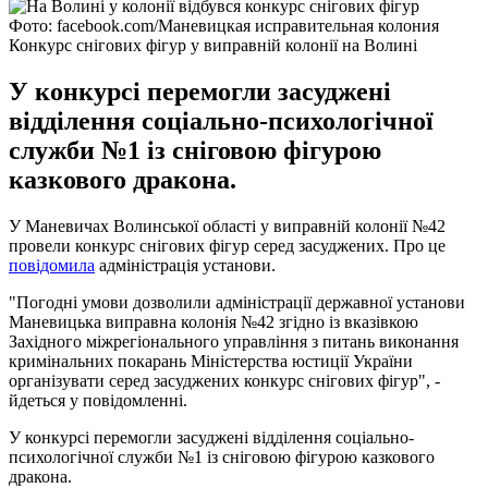
Фото: facebook.com/Маневицкая исправительная колония
Конкурс снігових фігур у виправній колонії на Волині
У конкурсі перемогли засуджені
відділення соціально-психологічної
служби №1 із сніговою фігурою
казкового дракона.
У Маневичах Волинської області у виправній колонії №42
провели конкурс снігових фігур серед засуджених. Про це
повідомила
адміністрація установи.
"Погодні умови дозволили адміністрації державної установи
Маневицька виправна колонія №42 згідно із вказівкою
Західного міжрегіонального управління з питань виконання
кримінальних покарань Міністерства юстиції України
організувати серед засуджених конкурс снігових фігур", -
йдеться у повідомленні.
У конкурсі перемогли засуджені відділення соціально-
психологічної служби №1 із сніговою фігурою казкового
дракона.