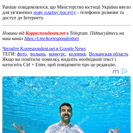
Раніше повідомлялося, що Міністерство юстиції України ввело
для ув'язнених
нову платну послугу
- телефонні розмови та
доступ до Інтернету.
Новини від
Корреспондент.net
в Telegram. Підписуйтесь на
наш канал
https://t.me/korrespondentnet
Читайте Korrespondent.net в Google News
ТЕГИ:
фото
,
волынь
,
конкурс
,
колония
,
Волынская область
Якщо ви помітили помилку, виділіть необхідний текст і
натисніть Ctrl + Enter, щоб повідомити про це редакцію.