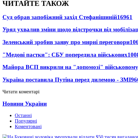
ЧИТАЙТЕ ТАКОЖ
Суд обрав запобіжний захід Стефанішиній
16961
Уряд ухвалив зміни щодо відстрочки від мобілізац
Зеленський зробив заяву про мирні переговори
10
"Медові пастки": СБУ попередила військових
100
Майора ВСП викрили на "допомозі" військовому
Україна поставила Путіна перед дилемою - ЗМІ
96
Читати коментарі
Новини України
Останні
Популярні
Коментовані