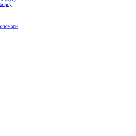
 боргу
 допомоги