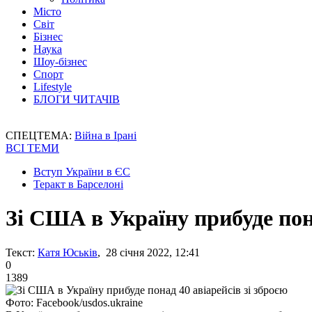
Місто
Світ
Бізнес
Наука
Шоу-бізнес
Спорт
Lifestyle
БЛОГИ ЧИТАЧІВ
СПЕЦТЕМА:
Війна в Ірані
ВСІ ТЕМИ
Вступ України в ЄС
Теракт в Барселоні
Зі США в Україну прибуде пона
Текст:
Катя Юськів
, 28 січня 2022, 12:41
0
1389
Фото: Facebook/usdos.ukraine