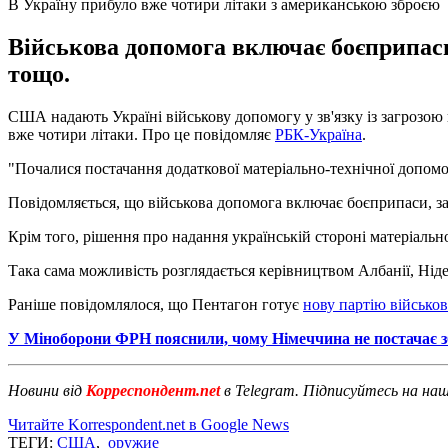
В Україну прибуло вже чотири літаки з американською зброєю
Військова допомога включає боєприпаси
тощо.
США надають Україні військову допомогу у зв'язку із загрозою 
вже чотири літаки. Про це повідомляє
РБК-Україна
.
"Почалися постачання додаткової матеріально-технічної допомо
Повідомляється, що військова допомога включає боєприпаси, за
Крім того, рішення про надання українській стороні матеріальн
Така сама можливість розглядається керівництвом Албанії, Нід
Раніше повідомлялося, що Пентагон готує
нову партію військо
У Міноборони ФРН пояснили, чому Німеччина не постачає з
Новини від
Корреспондент.net
в Telegram. Підписуйтесь на на
Читайте Korrespondent.net в Google News
ТЕГИ:
США
,
оружие