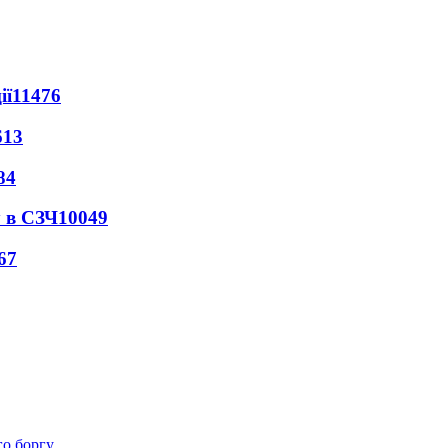
ії
11476
613
84
 в СЗЧ
10049
67