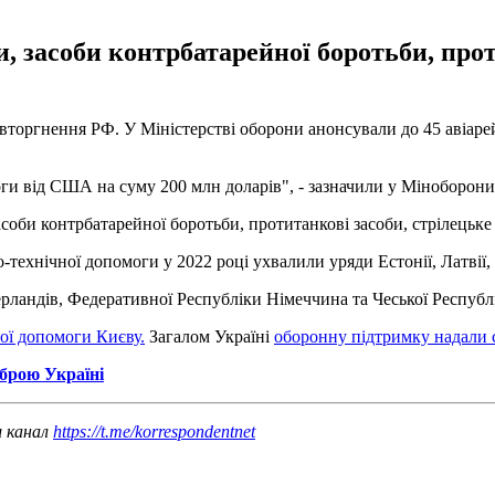
, засоби контрбатарейної боротьби, прот
вторгнення РФ. У Міністерстві оборони анонсували до 45 авіарей
ги від США на суму 200 млн доларів", - зазначили у Міноборони
соби контрбатарейної боротьби, протитанкові засоби, стрілецьке
о-технічної допомоги у 2022 році ухвалили уряди Естонії, Латвії
ерландів, Федеративної Республіки Німеччина та Чеської Республ
вої допомоги Києву.
Загалом Україні
оборонну підтримку надали с
брою Україні
ш канал
https://t.me/korrespondentnet