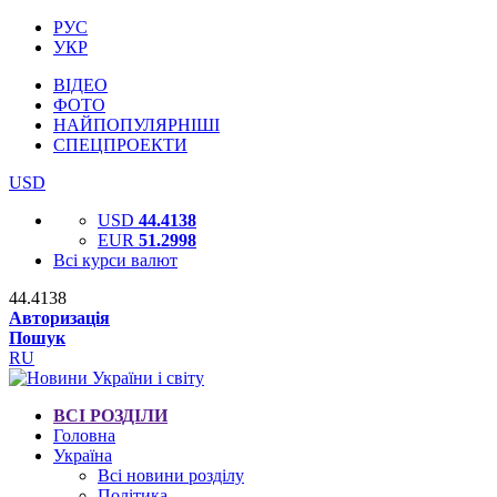
РУС
УКР
ВІДЕО
ФОТО
НАЙПОПУЛЯРНІШІ
СПЕЦПРОЕКТИ
USD
USD
44.4138
EUR
51.2998
Всі курси валют
44.4138
Авторизація
Пошук
RU
ВСІ РОЗДІЛИ
Головна
Україна
Всі новини розділу
Політика