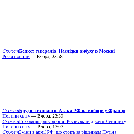
Сюжет
Бенкет генералів. Наслідки вибуху в Москві
Росія новини
— Вчора, 23:58
Сюжет
Брудні технології. Атаки РФ на вибори у Франції
Новини світу
— Вчора, 23:39
Сюжет
Ескалація для Європи. Російський дрон в Лейпцигу
Новини світу
— Вчора, 17:07
Сюжет
Зміни в армії РФ: що стоїть за рішенням Путіна