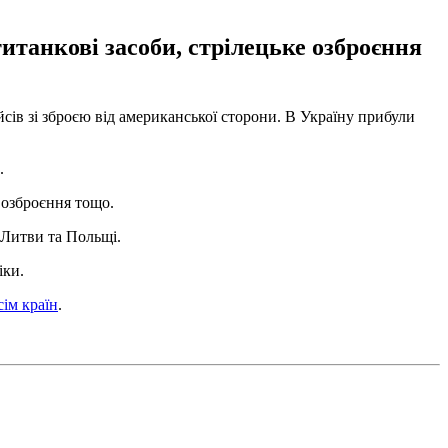
итанкові засоби, стрілецьке озброєння
сів зі зброєю від американської сторони. В Україну прибули
.
 озброєння тощо.
, Литви та Польщі.
іки.
ім країн
.