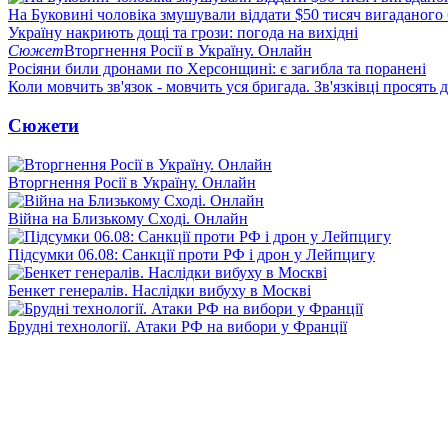
На Буковині чоловіка змушували віддати $50 тисяч вигаданого
Україну накриють дощі та грози: погода на вихідні
Сюжет
Вторгнення Росії в Україну. Онлайн
Росіяни били дронами по Херсонщині: є загибла та поранені
Коли мовчить зв'язок - мовчить уся бригада. Зв'язківці просять
Сюжети
Вторгнення Росії в Україну. Онлайн
Війна на Близькому Сході. Онлайн
Підсумки 06.08: Санкції проти РФ і дрон у Лейпцигу
Бенкет генералів. Наслідки вибуху в Москві
Брудні технології. Атаки РФ на вибори у Франції