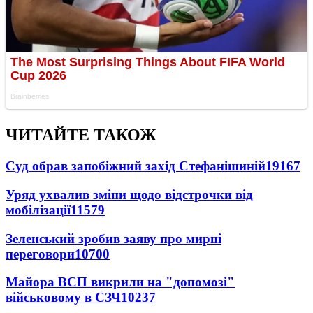
ЧИТАЙТЕ ТАКОЖ
Суд обрав запобіжний захід Стефанішиній
19167
Уряд ухвалив зміни щодо відстрочки від
мобілізації
11579
Зеленський зробив заяву про мирні
переговори
10700
Майора ВСП викрили на "допомозі"
військовому в СЗЧ
10237