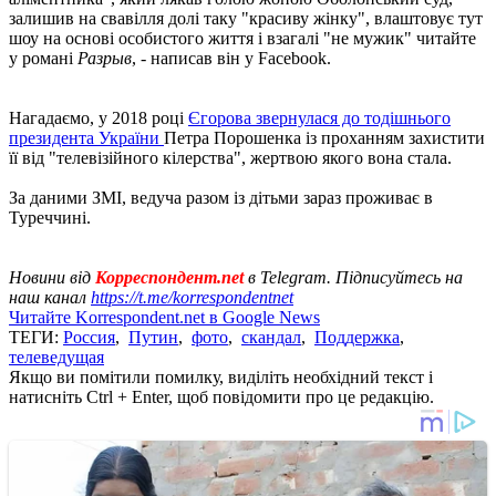
залишив на свавілля долі таку "красиву жінку", влаштовує тут
шоу на основі особистого життя і взагалі "не мужик" читайте
у романі
Разрыв
, - написав він у Facebook.
Нагадаємо, у 2018 році
Єгорова звернулася до тодішнього
президента України
Петра Порошенка із проханням захистити
її від "телевізійного кілерства", жертвою якого вона стала.
За даними ЗМІ, ведуча разом із дітьми зараз проживає в
Туреччині.
Новини від
Корреспондент.net
в Telegram. Підписуйтесь на
наш канал
https://t.me/korrespondentnet
Читайте Korrespondent.net в Google News
ТЕГИ:
Россия
,
Путин
,
фото
,
скандал
,
Поддержка
,
телеведущая
Якщо ви помітили помилку, виділіть необхідний текст і
натисніть Ctrl + Enter, щоб повідомити про це редакцію.