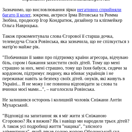
Зазначимо, що висловлювання зірки
негативно сприйняли
багато її колег
, зокрема, актриси Ірма Вітовська та Римма
Зюбіна, продюсер Ігор Кондратюк, дизайнер та кліпмейкер
Ольга Навроцька.
Також прокоментувала слова Єгорової її старша дочка,
телеведуча Стася Ровінська, яка зазначила, що не спілкується з
матір'ю майже рік.
"Побачивши її заяви про підтримку країни агресора, відчуваю
біль, сором і бажання захистити своїх дітей. Тому що мені
страшно за них, мені страшно, тому що їхня бабуся, сидячи за
кордоном, підтримує людину, яка вбиває українців і не
переживає навіть за безпеку своїх дітей. онуків, які живуть в
Україні... Я не можу і не повинна відповідати за слова та
вчинки моєї мами...", – наголосила Ровінська.
Не залишився осторонь і колишній чоловік Сніжани Антін
Мухарський.
"Відповіді на запитання: як я міг жити зі Сніжаною
Єгоровою? Як я вижив? Як і навіщо ми народили трьох дітей?
А також усі подробиці життя "нацика", "злісного
аліментника", який лякав голою жопою Оболонський суд,