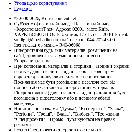
Угода щодо користування
Редакція
© 2000-2026, Korrespondent.net
Суб'єкт у сфері онлайн-медіа Назва онлайн-медіа –
«КореспонденТ.net» Адреса: 02091, місто Київ,
ХАРКІВСЬКЕ ШОСЕ, будинок 172-Б, офіс 208/1 E-mail:
sunlight@mediadim.com.ua
Телефон: 044-205-43-00
Ідентифікатор медіа – R40-06068
Використання будь-яких матеріалів, розміщених на
сайті, дозволяється за умови посилання на
Корреспондент.net.
При копіюванні матеріалів зі сторінки « Новини України
і світу» , для інтернет - видань - обов'язкове пряме
відкрите для пошукових систем гіперпосилання .
Посилання має бути розміщена в незалежності від
повного або часткового використання матеріалів.
Гіперпосилання ( для інтернет - видань) - повинна бути
розміщена в підзаголовку або в першому абзаці
матеріалу.
Новини з позначками "Думка", "Експертиза", "Заява",
"Регіони", "Гроші", "Влада", "Вибори", "Тест-драйв",
"Спецпроекти", "Промо" публікуються на правах
реклами.
Розділ Спецпроекти створюється спільно з