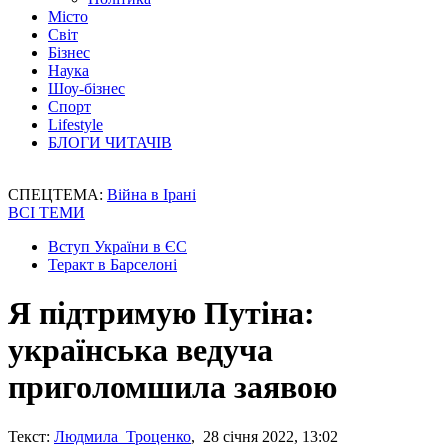
Місто
Світ
Бізнес
Наука
Шоу-бізнес
Спорт
Lifestyle
БЛОГИ ЧИТАЧІВ
СПЕЦТЕМА:
Війна в Ірані
ВСІ ТЕМИ
Вступ України в ЄС
Теракт в Барселоні
Я підтримую Путіна:
українська ведуча
приголомшила заявою
Текст:
Людмила Троценко
, 28 січня 2022, 13:02