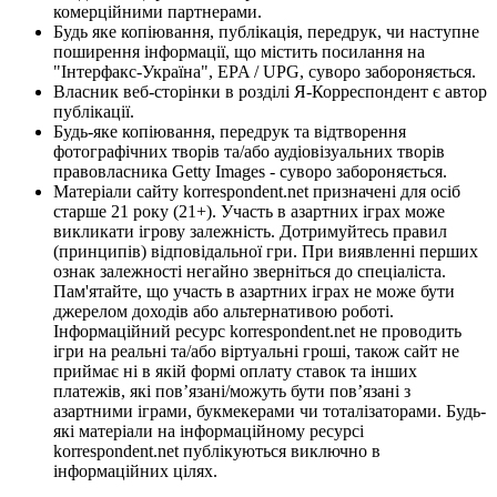
комерційними партнерами.
Будь яке копіювання, публікація, передрук, чи наступне
поширення інформації, що містить посилання на
"Інтерфакс-Україна", EPA / UPG, суворо забороняється.
Власник веб-сторінки в розділі Я-Корреспондент є автор
публікації.
Будь-яке копіювання, передрук та відтворення
фотографічних творів та/або аудіовізуальних творів
правовласника Getty Images - суворо забороняється.
Матеріали сайту korrespondent.net призначені для осіб
старше 21 року (21+). Участь в азартних іграх може
викликати ігрову залежність. Дотримуйтесь правил
(принципів) відповідальної гри. При виявленні перших
ознак залежності негайно зверніться до спеціаліста.
Пам'ятайте, що участь в азартних іграх не може бути
джерелом доходів або альтернативою роботі.
Інформаційний ресурс korrespondent.net не проводить
ігри на реальні та/або віртуальні гроші, також сайт не
приймає ні в якій формі оплату ставок та інших
платежів, які пов’язані/можуть бути пов’язані з
азартними іграми, букмекерами чи тоталізаторами. Будь-
які матеріали на інформаційному ресурсі
korrespondent.net публікуються виключно в
інформаційних цілях.