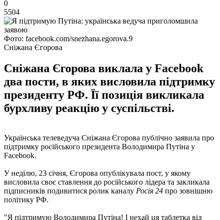
0
5504
Фото: facebook.com/snezhana.egorova.9
Сніжана Єгорова
Сніжана Єгорова виклала у Facebook
два пости, в яких висловила підтримку
президенту РФ. Її позиція викликала
бурхливу реакцію у суспільстві.
Українська телеведуча Сніжана Єгорова публічно заявила про
підтримку російського президента Володимира Путіна у
Facebook.
У неділю, 23 січня, Єгорова опублікувала пост, у якому
висловила своє ставлення до російського лідера та закликала
підписників подивитися ролик каналу
Росія 24
про зовнішню
політику РФ.
"Я підтримую Володимира Путіна! І нехай ця таблетка від