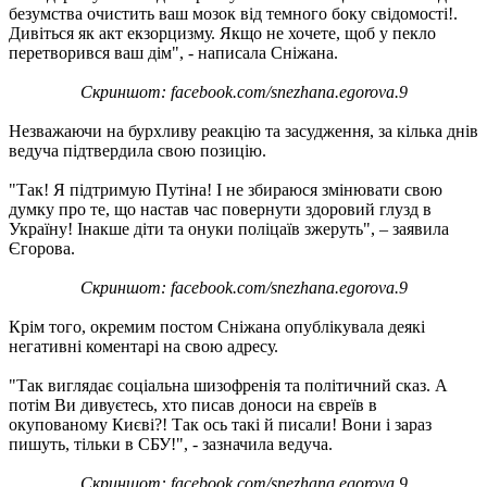
безумства очистить ваш мозок від темного боку свідомості!.
Дивіться як акт екзорцизму. Якщо не хочете, щоб у пекло
перетворився ваш дім", - написала Сніжана.
Скриншот: facebook.com/snezhana.egorova.9
Незважаючи на бурхливу реакцію та засудження, за кілька днів
ведуча підтвердила свою позицію.
"Так! Я підтримую Путіна! І не збираюся змінювати свою
думку про те, що настав час повернути здоровий глузд в
Україну! Інакше діти та онуки поліцаїв зжеруть", – заявила
Єгорова.
Скриншот: facebook.com/snezhana.egorova.9
Крім того, окремим постом Сніжана опублікувала деякі
негативні коментарі на свою адресу.
"Так виглядає соціальна шизофренія та політичний сказ. А
потім Ви дивуєтесь, хто писав доноси на євреїв в
окупованому Києві?! Так ось такі й писали! Вони і зараз
пишуть, тільки в СБУ!", - зазначила ведуча.
Скриншот: facebook.com/snezhana.egorova.9