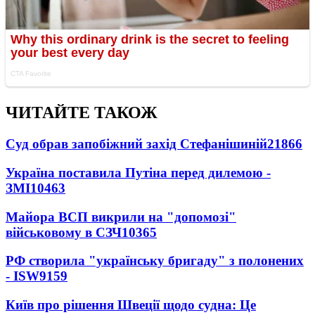
ЧИТАЙТЕ ТАКОЖ
Суд обрав запобіжний захід Стефанішиній
21866
Україна поставила Путіна перед дилемою -
ЗМІ
10463
Майора ВСП викрили на "допомозі"
військовому в СЗЧ
10365
РФ створила "українську бригаду" з полонених
- ISW
9159
Київ про рішення Швеції щодо судна: Це