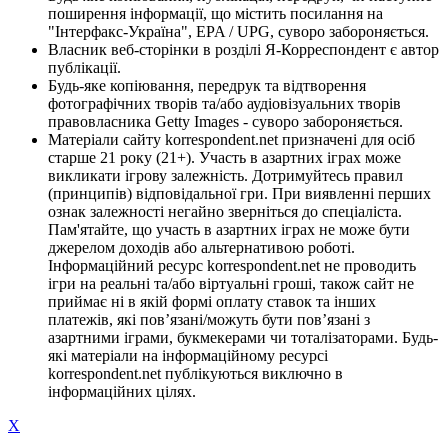
поширення інформації, що містить посилання на
"Інтерфакс-Україна", EPA / UPG, суворо забороняється.
Власник веб-сторінки в розділі Я-Корреспондент є автор
публікації.
Будь-яке копіювання, передрук та відтворення
фотографічних творів та/або аудіовізуальних творів
правовласника Getty Images - суворо забороняється.
Матеріали сайту korrespondent.net призначені для осіб
старше 21 року (21+). Участь в азартних іграх може
викликати ігрову залежність. Дотримуйтесь правил
(принципів) відповідальної гри. При виявленні перших
ознак залежності негайно зверніться до спеціаліста.
Пам'ятайте, що участь в азартних іграх не може бути
джерелом доходів або альтернативою роботі.
Інформаційний ресурс korrespondent.net не проводить
ігри на реальні та/або віртуальні гроші, також сайт не
приймає ні в якій формі оплату ставок та інших
платежів, які пов’язані/можуть бути пов’язані з
азартними іграми, букмекерами чи тоталізаторами. Будь-
які матеріали на інформаційному ресурсі
korrespondent.net публікуються виключно в
інформаційних цілях.
X