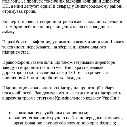
полігону. За пропуск токсичних відходів колишній директор
КП, а нині депутат однієї із сільрад у Вишгородському районі,
отримував гроші.
Експерти провели заміри повітря на вміст шкідливих речовин
– там були небезпечні перевищення парів сірководню та
аміаку.
Наразі бочки з нафтопродуктами та важкими металами І класу
токсичності перебувають на зберіганні комунального
підприємства.
Правоохоронці зазначили, що також затримали директора
заводу із виробництва платмас. Він якраз передавав
директорові сміттєзвалища хабар 130 тисяч гривень за
вивезення 40 тонн виробничих відходів.
Підприємцю оголосили про підозру на пропозиції хабаря
посадовій особі. Завідувача смітника та депутата підозрюють
відразу за трьома статтями Кримінального кодексу України:
зловживання службовим становищем;
вчинення злочину групою осіб за попередньою змовою,
організованою групою або злочинною організацією;