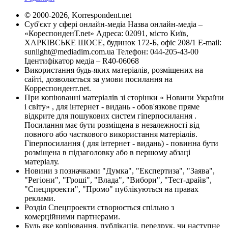
© 2000-2026, Korrespondent.net
Суб'єкт у сфері онлайн-медіа Назва онлайн-медіа –
«КореспонденТ.net» Адреса: 02091, місто Київ,
ХАРКІВСЬКЕ ШОСЕ, будинок 172-Б, офіс 208/1 E-mail:
sunlight@mediadim.com.ua
Телефон: 044-205-43-00
Ідентифікатор медіа – R40-06068
Використання будь-яких матеріалів, розміщених на
сайті, дозволяється за умови посилання на
Корреспондент.net.
При копіюванні матеріалів зі сторінки « Новини України
і світу» , для інтернет - видань - обов'язкове пряме
відкрите для пошукових систем гіперпосилання .
Посилання має бути розміщена в незалежності від
повного або часткового використання матеріалів.
Гіперпосилання ( для інтернет - видань) - повинна бути
розміщена в підзаголовку або в першому абзаці
матеріалу.
Новини з позначками "Думка", "Експертиза", "Заява",
"Регіони", "Гроші", "Влада", "Вибори", "Тест-драйв",
"Спецпроекти", "Промо" публікуються на правах
реклами.
Розділ Спецпроекти створюється спільно з
комерційними партнерами.
Будь яке копіювання, публікація, передрук, чи наступне