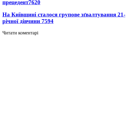
прецедент
7620
На Київщині сталося групове зґвалтування 21-
річної дівчини
7594
Читати коментарі