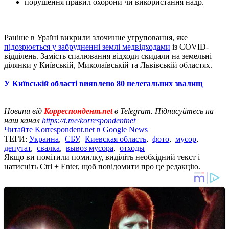
порушення правил охорони чи використання надр.
Раніше в Ураїні викрили злочинне угруповання, яке
підозрюється у забрудненні землі медвідходами
із COVID-
відділень. Замість спалювання відходи скидали на земельні
ділянки у Київській, Миколаївській та Львівській областях.
У Київській області виявлено 80 нелегальних звалищ
Новини від
Корреспондент.net
в Telegram. Підписуйтесь на
наш канал
https://t.me/korrespondentnet
Читайте Korrespondent.net в Google News
ТЕГИ:
Украина
,
СБУ
,
Киевская область
,
фото
,
мусор
,
депутат
,
свалка
,
вывоз мусора
,
отходы
Якщо ви помітили помилку, виділіть необхідний текст і
натисніть Ctrl + Enter, щоб повідомити про це редакцію.