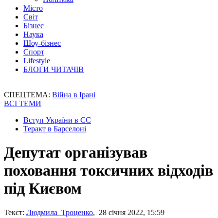
Місто
Світ
Бізнес
Наука
Шоу-бізнес
Спорт
Lifestyle
БЛОГИ ЧИТАЧІВ
СПЕЦТЕМА:
Війна в Ірані
ВСІ ТЕМИ
Вступ України в ЄС
Теракт в Барселоні
Депутат організував
поховання токсичних відходів
під Києвом
Текст:
Людмила Троценко
, 28 січня 2022, 15:59