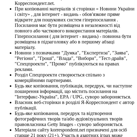
Корреспондент.net.
При копіюванні матеріалів зі сторінки « Новини України
і світу» , для інтернет - видань - обов'язкове пряме
відкрите для пошукових систем гіперпосилання .
Посилання має бути розміщена в незалежності від
повного або часткового використання матеріалів.
Гіперпосилання ( для інтернет - видань) - повинна бути
розміщена в підзаголовку або в першому абзаці
матеріалу.
Новини з позначками "Думка", "Експертиза", "Заява",
"Регіони", "Гроші", "Влада", "Вибори", "Тест-драйв",
"Спецпроекти", "Промо" публікуються на правах
реклами.
Розділ Спецпроекти створюється спільно з
комерційними партнерами.
Будь яке копіювання, публікація, передрук, чи наступне
поширення інформації, що містить посилання на
"Інтерфакс-Україна", EPA / UPG, суворо забороняється.
Власник веб-сторінки в розділі Я-Корреспондент є автор
публікації.
Будь-яке копіювання, передрук та відтворення
фотографічних творів та/або аудіовізуальних творів
правовласника Getty Images - суворо забороняється.
Матеріали сайту korrespondent.net призначені для осіб
старше 21 року (21+). Участь в азартних іграх може