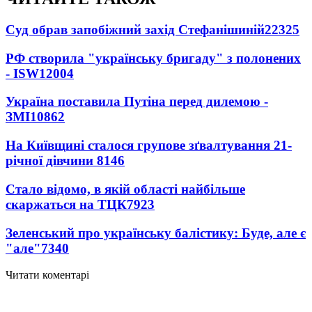
Суд обрав запобіжний захід Стефанішиній
22325
РФ створила "українську бригаду" з полонених
- ISW
12004
Україна поставила Путіна перед дилемою -
ЗМІ
10862
На Київщині сталося групове зґвалтування 21-
річної дівчини
8146
Стало відомо, в якій області найбільше
скаржаться на ТЦК
7923
Зеленський про українську балістику: Буде, але є
"але"
7340
Читати коментарі