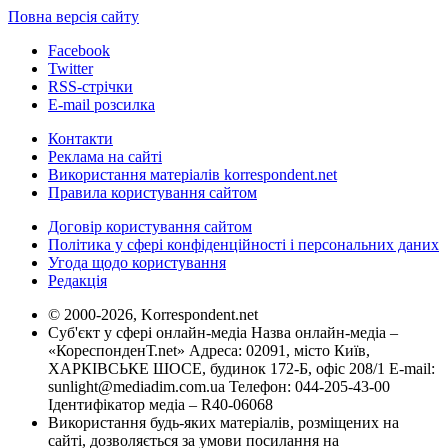
Повна версія сайту
Facebook
Twitter
RSS-стрічки
E-mail розсилка
Контакти
Реклама на сайті
Використання матеріалів korrespondent.net
Правила користування сайтом
Договір користування сайтом
Політика у сфері конфіденційності і персональних даних
Угода щодо користування
Редакція
© 2000-2026, Korrespondent.net
Суб'єкт у сфері онлайн-медіа Назва онлайн-медіа –
«КореспонденТ.net» Адреса: 02091, місто Київ,
ХАРКІВСЬКЕ ШОСЕ, будинок 172-Б, офіс 208/1 E-mail:
sunlight@mediadim.com.ua
Телефон: 044-205-43-00
Ідентифікатор медіа – R40-06068
Використання будь-яких матеріалів, розміщених на
сайті, дозволяється за умови посилання на