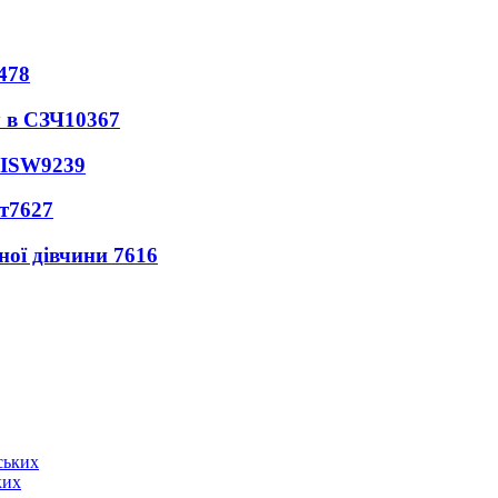
478
 в СЗЧ
10367
 ISW
9239
т
7627
ної дівчини
7616
ких