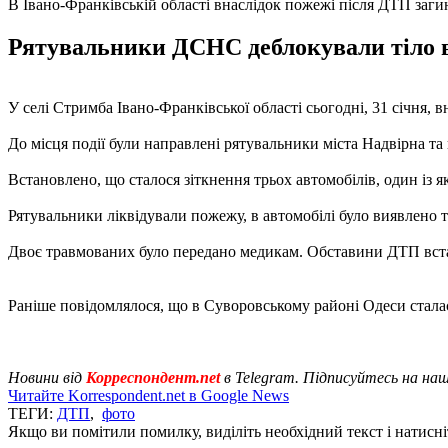
В Івано-Франківській області внаслідок пожежі після ДТП заги
Рятувальники ДСНС деблокували тіло во
У селі Стримба Івано-Франківської області сьогодні, 31 січня, 
До місця події були направлені рятувальники міста Надвірна т
Встановлено, що сталося зіткнення трьох автомобілів, один із я
Рятувальники ліквідували пожежу, в автомобілі було виявлено т
Двоє травмованих було передано медикам. Обставини ДТП вст
Раніше повідомлялося, що в Суворовському районі Одеси стала
Новини від
Корреспондент.net
в Telegram. Підписуйтесь на на
Читайте Korrespondent.net в Google News
ТЕГИ:
ДТП
,
фото
Якщо ви помітили помилку, виділіть необхідний текст і натисніт