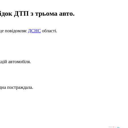
ідок ДТП з трьома авто.
 це повідомляє
ДСНС
області.
кцій автомобіля.
одна постраждала.