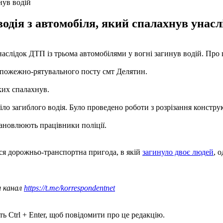
нув водій
дія з автомобіля, який спалахнув унасл
внаслідок ДТП із трьома автомобілями у вогні загинув водій. Про
а пожежно-рятувального посту смт Делятин.
ких спалахнув.
іло загиблого водія. Було проведено роботи з розрізання констру
ановлюють працівники поліції.
ся дорожньо-транспортна пригода, в якій
загинуло двоє людей
, 
ш канал
https://t.me/korrespondentnet
ь Ctrl + Enter, щоб повідомити про це редакцію.