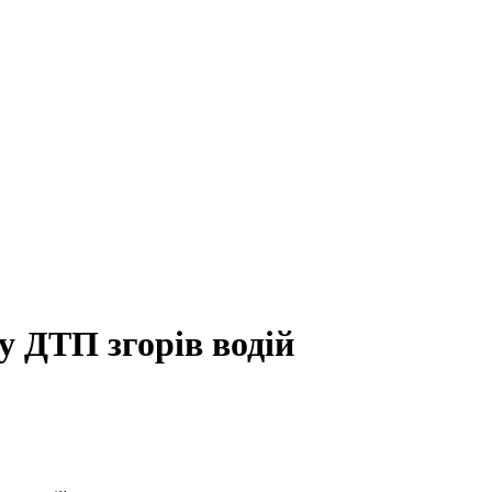
у ДТП згорів водій