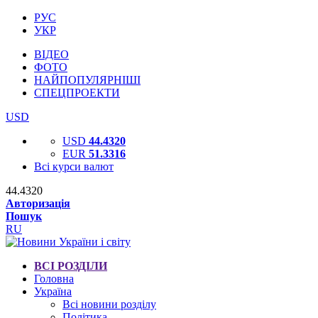
РУС
УКР
ВІДЕО
ФОТО
НАЙПОПУЛЯРНІШІ
СПЕЦПРОЕКТИ
USD
USD
44.4320
EUR
51.3316
Всі курси валют
44.4320
Авторизація
Пошук
RU
ВСІ РОЗДІЛИ
Головна
Україна
Всі новини розділу
Політика