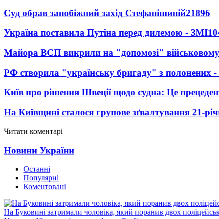
Суд обрав запобіжний захід Стефанішиній
21896
Україна поставила Путіна перед дилемою - ЗМІ
10
Майора ВСП викрили на "допомозі" військовому
РФ створила "українську бригаду" з полонених -
Київ про рішення Швеції щодо судна: Це прецеден
На Київщині сталося групове зґвалтування 21-річ
Читати коментарі
Новини України
Останні
Популярні
Коментовані
На Буковині затримали чоловіка, який поранив двох поліцейсь