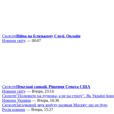
Сюжет
Війна на Близькому Сході. Онлайн
Новини світу
— 00:07
Сюжет
Пекельні санкції. Рішення Сената США
Новини світу
— Вчора, 23:14
Сюжет
"Полювати на лучника, а не на стрілу". Як Україні бор
Новини України
— Вчора, 16:36
Сюжет
Загадковий звук вибуху налякав Москву: що це було
Росія новини
— Вчора, 15:27