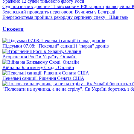
Уражено 12 суден тіньового флоту Росії
Суд призначив довічне 11 військовим РФ за розстріл людей на 
Зеленський проводить переговори Вучичем у Белграді
Енергосистема пройшла рекордну серпневу спеку - Шмигаль
Сюжети
Підсумки 07.08: "Пекельні" санкції і "парад" дронів
Вторгнення Росії в Україну. Онлайн
Війна на Близькому Сході. Онлайн
Пекельні санкції. Рішення Сената США
"Полювати на лучника, а не на стрілу". Як Україні боротись з 