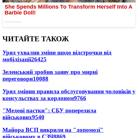
ЧИТАЙТЕ ТАКОЖ
Уряд ухвалив зміни щодо відстрочки від
мобілізації
26425
Зеленський зробив заяву про мирні
переговори
10088
Уряд змінив правила обслуговування чоловіків у
консульствах за кордоном
9766
"Медові пастки": СБУ попередила
військових
9540
Майора ВСП викрили на "допомозі"
військовому в СЗЧ
8869