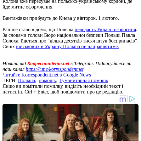
Колона вже перебуває на польсько-українському кордоні, де
йде митне оформлення.
Вантажівки прибудуть до Києва у вівторок, 1 лютого.
Раніше стало відомо, що Польща
передасть Україні озброєння
.
За словами голови Бюро національної безпеки Польщі Павла
Солоха, йдеться про "кілька десятків тисяч штук боєприпасів".
Своїх
військових в Україну Польща не направлятиме.
Новини від
Корреспондент.net
в Telegram. Підписуйтесь на
наш канал
https://t.me/korrespondentnet
Читайте Korrespondent.net в Google News
ТЕГИ:
Польша
,
помощь
,
Гуманитарная помощь
Якщо ви помітили помилку, виділіть необхідний текст і
натисніть Ctrl + Enter, щоб повідомити про це редакцію.