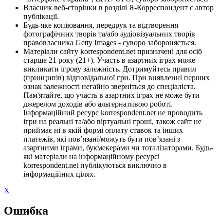
Власник веб-сторінки в розділі Я-Корреспондент є автор
публікації.
Будь-яке копіювання, передрук та відтворення
фотографічних творів та/або аудіовізуальних творів
правовласника Getty Images - суворо забороняється.
Матеріали сайту korrespondent.net призначені для осіб
старше 21 року (21+). Участь в азартних іграх може
викликати ігрову залежність. Дотримуйтесь правил
(принципів) відповідальної гри. При виявленні перших
ознак залежності негайно зверніться до спеціаліста.
Пам'ятайте, що участь в азартних іграх не може бути
джерелом доходів або альтернативою роботі.
Інформаційний ресурс korrespondent.net не проводить
ігри на реальні та/або віртуальні гроші, також сайт не
приймає ні в якій формі оплату ставок та інших
платежів, які пов’язані/можуть бути пов’язані з
азартними іграми, букмекерами чи тоталізаторами. Будь-
які матеріали на інформаційному ресурсі
korrespondent.net публікуються виключно в
інформаційних цілях.
X
Ошибка