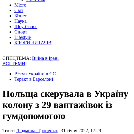
Місто
Світ
Бізнес
Наука
Шоу-бізнес
Спорт
Lifestyle
БЛОГИ ЧИТАЧІВ
СПЕЦТЕМА:
Війна в Ірані
ВСІ ТЕМИ
Вступ України в ЄС
Теракт в Барселоні
Польща скерувала в Україну
колону з 29 вантажівок із
гумдопомогою
Текст:
Людмила Троценко
, 31 січня 2022, 17:29