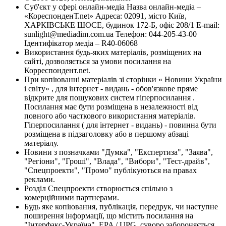
Суб'єкт у сфері онлайн-медіа Назва онлайн-медіа –
«КореспонденТ.net» Адреса: 02091, місто Київ,
ХАРКІВСЬКЕ ШОСЕ, будинок 172-Б, офіс 208/1 E-mail:
sunlight@mediadim.com.ua
Телефон: 044-205-43-00
Ідентифікатор медіа – R40-06068
Використання будь-яких матеріалів, розміщених на
сайті, дозволяється за умови посилання на
Корреспондент.net.
При копіюванні матеріалів зі сторінки « Новини України
і світу» , для інтернет - видань - обов'язкове пряме
відкрите для пошукових систем гіперпосилання .
Посилання має бути розміщена в незалежності від
повного або часткового використання матеріалів.
Гіперпосилання ( для інтернет - видань) - повинна бути
розміщена в підзаголовку або в першому абзаці
матеріалу.
Новини з позначками "Думка", "Експертиза", "Заява",
"Регіони", "Гроші", "Влада", "Вибори", "Тест-драйв",
"Спецпроекти", "Промо" публікуються на правах
реклами.
Розділ Спецпроекти створюється спільно з
комерційними партнерами.
Будь яке копіювання, публікація, передрук, чи наступне
поширення інформації, що містить посилання на
"Інтерфакс-Україна", EPA / UPG, суворо забороняється.