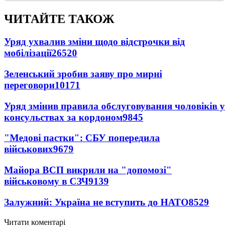
ЧИТАЙТЕ ТАКОЖ
Уряд ухвалив зміни щодо відстрочки від
мобілізації
26520
Зеленський зробив заяву про мирні
переговори
10171
Уряд змінив правила обслуговування чоловіків у
консульствах за кордоном
9845
"Медові пастки": СБУ попередила
військових
9679
Майора ВСП викрили на "допомозі"
військовому в СЗЧ
9139
Залужний: Україна не вступить до НАТО
8529
Читати коментарі