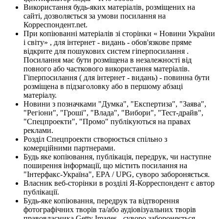
Використання будь-яких матеріалів, розміщених на
сайті, дозволяється за умови посилання на
Корреспондент.net.
При копіюванні матеріалів зі сторінки « Новини України
і світу» , для інтернет - видань - обов'язкове пряме
відкрите для пошукових систем гіперпосилання .
Посилання має бути розміщена в незалежності від
повного або часткового використання матеріалів.
Гіперпосилання ( для інтернет - видань) - повинна бути
розміщена в підзаголовку або в першому абзаці
матеріалу.
Новини з позначками "Думка", "Експертиза", "Заява",
"Регіони", "Гроші", "Влада", "Вибори", "Тест-драйв",
"Спецпроекти", "Промо" публікуються на правах
реклами.
Розділ Спецпроекти створюється спільно з
комерційними партнерами.
Будь яке копіювання, публікація, передрук, чи наступне
поширення інформації, що містить посилання на
"Інтерфакс-Україна", EPA / UPG, суворо забороняється.
Власник веб-сторінки в розділі Я-Корреспондент є автор
публікації.
Будь-яке копіювання, передрук та відтворення
фотографічних творів та/або аудіовізуальних творів
правовласника Getty Images - суворо забороняється.