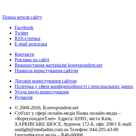
Повна версія сайту
Facebook
Twitter
RSS-стрічки
E-mail розсилка
Контакти
Реклама на сайті
Використання матеріалів korrespondent.net
Правила користування сайтом
Договір користування сайтом
Політика у сфері конфіденційності і персональних даних
Угода щодо користування
Редакція
© 2000-2026, Korrespondent.net
Суб'єкт у сфері онлайн-медіа Назва онлайн-медіа –
«КореспонденТ.net» Адреса: 02091, місто Київ,
ХАРКІВСЬКЕ ШОСЕ, будинок 172-Б, офіс 208/1 E-mail:
sunlight@mediadim.com.ua
Телефон: 044-205-43-00
Ідентифікатор медіа – R40-06068