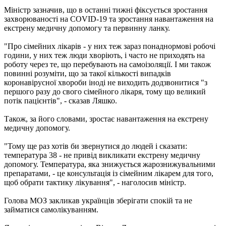
Міністр зазначив, що в останні тижні фіксується зростання
захворюваності на COVID-19 та зростання навантаження на
екстрену медичну допомогу та первинну ланку.
"Про сімейних лікарів - у них теж зараз понаднормові робочі
години, у них теж люди хворіють, і часто не приходять на
роботу через те, що перебувають на самоізоляції. І ми також
повинні розуміти, що за такої кількості випадків
коронавірусної хвороби іноді не виходить додзвонитися "з
першого разу до свого сімейного лікаря, тому що великий
потік пацієнтів", - сказав Ляшко.
Також, за його словами, зростає навантаження на екстрену
медичну допомогу.
"Тому ще раз хотів би звернутися до людей і сказати:
температура 38 - не привід викликати екстрену медичну
допомогу. Температура, яка знижується жарознижувальними
препаратами, - це консультація із сімейним лікарем для того,
щоб обрати тактику лікування", - наголосив міністр.
Голова МОЗ закликав українців зберігати спокій та не
займатися самолікуванням.