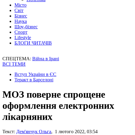
Місто
Світ
Бізнес
Наука
Шоу-бізнес
Спорт
Lifestyle
БЛОГИ ЧИТАЧІВ
СПЕЦТЕМА:
Війна в Ірані
ВСІ ТЕМИ
Вступ України в ЄС
Теракт в Барселоні
МОЗ поверне спрощене
оформлення електронних
лікарняних
Текст:
Дем'янчук Ольга
, 1 лютого 2022, 03:54