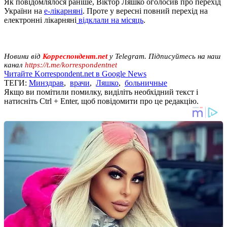
Як повідомлялося раніше, Віктор Ляшко оголосив про перехід
України на
е-лікарняні
. Проте у вересні повний перехід на
електронні лікарняні
відклали на місяць
.
Новини від
Корреспондент.net
у Telegram. Підписуйтесь на наш
канал
https://t.me/korrespondentnet
Читайте Korrespondent.net в Google News
ТЕГИ:
Минздрав
,
врачи
,
Ляшко
,
больничные
Якщо ви помітили помилку, виділіть необхідний текст і
натисніть Ctrl + Enter, щоб повідомити про це редакцію.