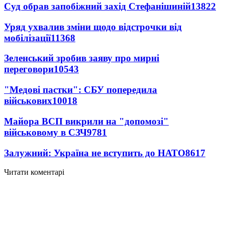
Суд обрав запобіжний захід Стефанішиній
13822
Уряд ухвалив зміни щодо відстрочки від
мобілізації
11368
Зеленський зробив заяву про мирні
переговори
10543
"Медові пастки": СБУ попередила
військових
10018
Майора ВСП викрили на "допомозі"
військовому в СЗЧ
9781
Залужний: Україна не вступить до НАТО
8617
Читати коментарі