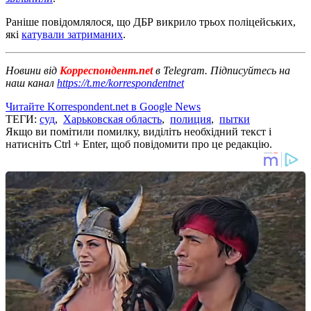
Раніше повідомлялося, що ДБР викрило трьох поліцейських,
які
катували затриманих
.
Новини від
Корреспондент.net
в Telegram. Підписуйтесь на
наш канал
https://t.me/korrespondentnet
Читайте Korrespondent.net в Google News
ТЕГИ:
суд
,
Харьковская область
,
полиция
,
пытки
Якщо ви помітили помилку, виділіть необхідний текст і
натисніть Ctrl + Enter, щоб повідомити про це редакцію.