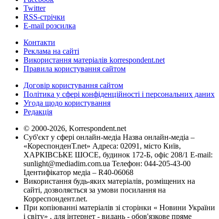
Twitter
RSS-стрічки
E-mail розсилка
Контакти
Реклама на сайті
Використання матеріалів korrespondent.net
Правила користування сайтом
Договір користування сайтом
Політика у сфері конфіденційності і персональних даних
Угода щодо користування
Редакція
© 2000-2026, Korrespondent.net
Суб'єкт у сфері онлайн-медіа Назва онлайн-медіа –
«КореспонденТ.net» Адреса: 02091, місто Київ,
ХАРКІВСЬКЕ ШОСЕ, будинок 172-Б, офіс 208/1 E-mail:
sunlight@mediadim.com.ua
Телефон: 044-205-43-00
Ідентифікатор медіа – R40-06068
Використання будь-яких матеріалів, розміщених на
сайті, дозволяється за умови посилання на
Корреспондент.net.
При копіюванні матеріалів зі сторінки « Новини України
і світу» , для інтернет - видань - обов'язкове пряме