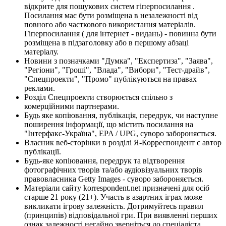
відкрите для пошукових систем гіперпосилання .
Посилання має бути розміщена в незалежності від
повного або часткового використання матеріалів.
Гіперпосилання ( для інтернет - видань) - повинна бути
розміщена в підзаголовку або в першому абзаці
матеріалу.
Новини з позначками "Думка", "Експертиза", "Заява",
"Регіони", "Гроші", "Влада", "Вибори", "Тест-драйв",
"Спецпроекти", "Промо" публікуються на правах
реклами.
Розділ Спецпроекти створюється спільно з
комерційними партнерами.
Будь яке копіювання, публікація, передрук, чи наступне
поширення інформації, що містить посилання на
"Інтерфакс-Україна", EPA / UPG, суворо забороняється.
Власник веб-сторінки в розділі Я-Корреспондент є автор
публікації.
Будь-яке копіювання, передрук та відтворення
фотографічних творів та/або аудіовізуальних творів
правовласника Getty Images - суворо забороняється.
Матеріали сайту korrespondent.net призначені для осіб
старше 21 року (21+). Участь в азартних іграх може
викликати ігрову залежність. Дотримуйтесь правил
(принципів) відповідальної гри. При виявленні перших
ознак залежності негайно зверніться до спеціаліста.