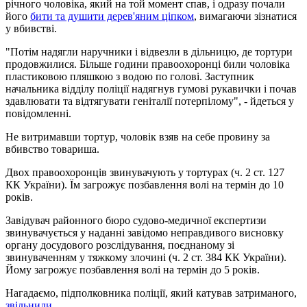
річного чоловіка, який на той момент спав, і одразу почали
його
бити та душити дерев'яним ціпком
, вимагаючи зізнатися
у вбивстві.
"Потім надягли наручники і відвезли в дільницю, де тортури
продовжилися. Більше години правоохоронці били чоловіка
пластиковою пляшкою з водою по голові. Заступник
начальника відділу поліції надягнув гумові рукавички і почав
здавлювати та відтягувати геніталії потерпілому", - йдеться у
повідомленні.
Не витримавши тортур, чоловік взяв на себе провину за
вбивство товариша.
Двох правоохоронців звинувачують у тортурах (ч. 2 ст. 127
КК України). Їм загрожує позбавлення волі на термін до 10
років.
Завідувач районного бюро судово-медичної експертизи
звинувачується у наданні завідомо неправдивого висновку
органу досудового розслідування, поєднаному зі
звинуваченням у тяжкому злочині (ч. 2 ст. 384 КК України).
Йому загрожує позбавлення волі на термін до 5 років.
Нагадаємо, підполковника поліції, який катував затриманого,
звільнили
.