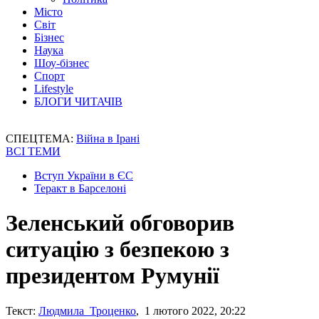
Місто
Світ
Бізнес
Наука
Шоу-бізнес
Спорт
Lifestyle
БЛОГИ ЧИТАЧІВ
СПЕЦТЕМА:
Війна в Ірані
ВСІ ТЕМИ
Вступ України в ЄС
Теракт в Барселоні
Зеленський обговорив
ситуацію з безпекою з
президентом Румунії
Текст:
Людмила Троценко
, 1 лютого 2022, 20:22