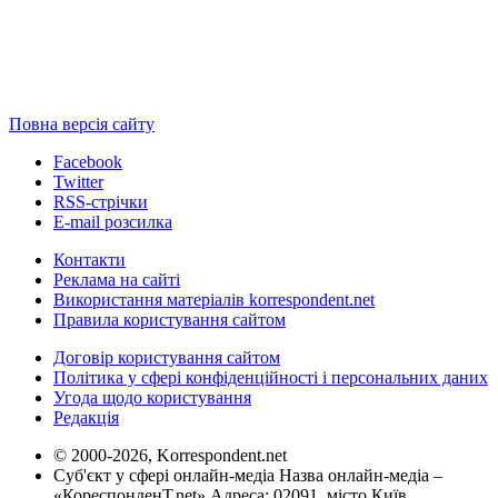
Повна версія сайту
Facebook
Twitter
RSS-стрічки
E-mail розсилка
Контакти
Реклама на сайті
Використання матеріалів korrespondent.net
Правила користування сайтом
Договір користування сайтом
Політика у сфері конфіденційності і персональних даних
Угода щодо користування
Редакція
© 2000-2026, Korrespondent.net
Суб'єкт у сфері онлайн-медіа Назва онлайн-медіа –
«КореспонденТ.net» Адреса: 02091, місто Київ,