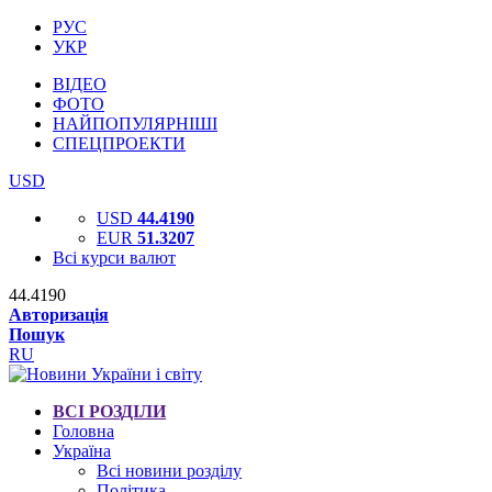
РУС
УКР
ВІДЕО
ФОТО
НАЙПОПУЛЯРНІШІ
СПЕЦПРОЕКТИ
USD
USD
44.4190
EUR
51.3207
Всі курси валют
44.4190
Авторизація
Пошук
RU
ВСІ РОЗДІЛИ
Головна
Україна
Всі новини розділу
Політика