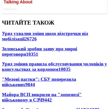
ЧИТАЙТЕ ТАКОЖ
Уряд ухвалив зміни щодо відстрочки від
мобілізації
26726
Зеленський зробив заяву про мирні
переговори
10351
Уряд змінив правила обслуговування чоловіків у
консульствах за кордоном
10035
"Медові пастки": СБУ попередила
військових
9844
Майора ВСП викрили на "допомозі"
військовому в СЗЧ
9442