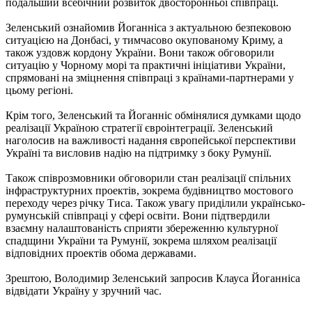
подальший всебічний розвиток двосторонньої співпраці.
Зеленський ознайомив Йоганніса з актуальною безпековою
ситуацією на Донбасі, у тимчасово окупованому Криму, а
також уздовж кордону України. Вони також обговорили
ситуацію у Чорному морі та практичні ініціативи України,
спрямовані на зміцнення співпраці з країнами-партнерами у
цьому регіоні.
Крім того, Зеленський та Йоганніс обмінялися думками щодо
реалізації Україною стратегії євроінтеграції. Зеленський
наголосив на важливості надання європейської перспективи
Україні та висловив надію на підтримку з боку Румунії.
Також співрозмовники обговорили стан реалізації спільних
інфраструктурних проектів, зокрема будівництво мостового
переходу через річку Тиса. Також увагу приділили українсько-
румунській співпраці у сфері освіти. Вони підтвердили
взаємну налаштованість сприяти збереженню культурної
спадщини України та Румунії, зокрема шляхом реалізації
відповідних проектів обома державами.
Зрештою, Володимир Зеленський запросив Клауса Йоганніса
відвідати Україну у зручний час.