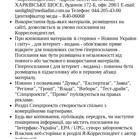
ХАРКІВСЬКЕ ШОСЕ, будинок 172-Б, офіс 208/1 E-mail:
sunlight@mediadim.com.ua
Телефон: 044-205-43-00
Ідентифікатор медіа – R40-06068
Використання будь-яких матеріалів, розміщених на
сайті, дозволяється за умови посилання на
Корреспондент.net.
При копіюванні матеріалів зі сторінки « Новини України
і світу» , для інтернет - видань - обов'язкове пряме
відкрите для пошукових систем гіперпосилання .
Посилання має бути розміщена в незалежності від
повного або часткового використання матеріалів.
Гіперпосилання ( для інтернет - видань) - повинна бути
розміщена в підзаголовку або в першому абзаці
матеріалу.
Новини з позначками "Думка", "Експертиза", "Заява",
"Регіони", "Гроші", "Влада", "Вибори", "Тест-драйв",
"Спецпроекти", "Промо" публікуються на правах
реклами.
Розділ Спецпроекти створюється спільно з
комерційними партнерами.
Будь яке копіювання, публікація, передрук, чи наступне
поширення інформації, що містить посилання на
"Інтерфакс-Україна", EPA / UPG, суворо забороняється.
Власник веб-сторінки в розділі Я-Корреспондент є автор
публікації.