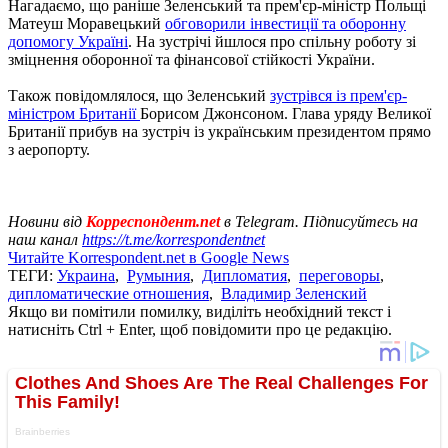
Нагадаємо, що раніше Зеленський та прем'єр-міністр Польщі
Матеуш Моравецький
обговорили інвестиції та оборонну
допомогу Україні
. На зустрічі йшлося про спільну роботу зі
зміцнення оборонної та фінансової стійкості України.
Також повідомлялося, що Зеленський
зустрівся із прем'єр-
міністром Британії
Борисом Джонсоном. Глава уряду Великої
Британії прибув на зустріч із українським президентом прямо
з аеропорту.
Новини від
Корреспондент.net
в Telegram. Підписуйтесь на
наш канал
https://t.me/korrespondentnet
Читайте Korrespondent.net в Google News
ТЕГИ:
Украина
,
Румыния
,
Дипломатия
,
переговоры
,
дипломатические отношения
,
Владимир Зеленский
Якщо ви помітили помилку, виділіть необхідний текст і
натисніть Ctrl + Enter, щоб повідомити про це редакцію.