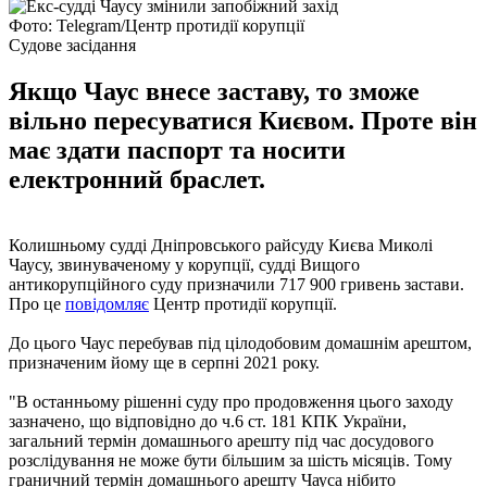
Фото: Telegram/Центр протидії корупції
Судове засідання
Якщо Чаус внесе заставу, то зможе
вільно пересуватися Києвом. Проте він
має здати паспорт та носити
електронний браслет.
Колишньому судді Дніпровського райсуду Києва Миколі
Чаусу, звинуваченому у корупції, судді Вищого
антикорупційного суду призначили 717 900 гривень застави.
Про це
повідомляє
Центр протидії корупції.
До цього Чаус перебував під цілодобовим домашнім арештом,
призначеним йому ще в серпні 2021 року.
"В останньому рішенні суду про продовження цього заходу
зазначено, що відповідно до ч.6 ст. 181 КПК України,
загальний термін домашнього арешту під час досудового
розслідування не може бути більшим за шість місяців. Тому
граничний термін домашнього арешту Чауса нібито