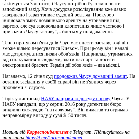
закінчується 3 лютого, і Чаусу потрібно було змінювати
запобіжний захід. Хоча досудове розслідування вже давно
завершено і зараз триває судовий розгляд. Прокурор
ініціювала зміну домашнього арешту на утримання під
вартою, але суд задовольнив клопотання лише частково і
призначив Чаусу заставу", - йдеться у повідомленні.
Тепер протягом п'яти днів Чаус має внести заставу, тоді він
зможе вільно пересуватися Києвом. При цьому він і надалі
має дотримуватися низки обов'язків. Наприклад, утриматися
від спілкування зі свідками, здати паспорт та носити
електронний браслет. Термін дії обов'язків – два місяці.
Нагадаємо, 12 січня суд
продовжив Чаусу домашній арешт
. На
останнє засідання у своїй справі він не з'явився через
проблеми зі слухом.
Торік у листопаді
НАБУ направило до суду справу
Чауса. У
НАБУ нагадали, що у серпні 2016 року детективи бюро
викрили екс-суддю "на гарячому". Він вимагав та отримав
неправомірну вигоду у сумі $150 тисяч.
Новини від
Корреспондент.net
в Telegram. Підписуйтесь на
наш канал
https://t.me/korrespondentnet