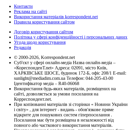
Контакти
Реклама на сайті
Використання матеріалів korrespondent.net
Правила користування сайтом
Договір користування сайтом
Політика у сфері конфіденційності і персональних даних
Угода щодо користування
Редакція
© 2000-2026, Korrespondent.net
Суб'єкт у сфері онлайн-медіа Назва онлайн-медіа –
«КореспонденТ.net» Адреса: 02091, місто Київ,
ХАРКІВСЬКЕ ШОСЕ, будинок 172-Б, офіс 208/1 E-mail:
sunlight@mediadim.com.ua
Телефон: 044-205-43-00
Ідентифікатор медіа – R40-06068
Використання будь-яких матеріалів, розміщених на
сайті, дозволяється за умови посилання на
Корреспондент.net.
При копіюванні матеріалів зі сторінки « Новини України
і світу» , для інтернет - видань - обов'язкове пряме
відкрите для пошукових систем гіперпосилання .
Посилання має бути розміщена в незалежності від
повного або часткового використання матеріалів.