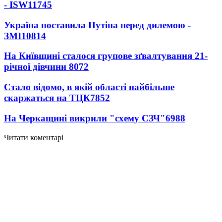
- ISW
11745
Україна поставила Путіна перед дилемою -
ЗМІ
10814
На Київщині сталося групове зґвалтування 21-
річної дівчини
8072
Стало відомо, в якій області найбільше
скаржаться на ТЦК
7852
На Черкащині викрили "схему СЗЧ"
6988
Читати коментарі