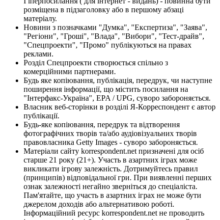
Гіперпосилання ( для інтернет - видань) - повинна бути
розміщена в підзаголовку або в першому абзаці
матеріалу.
Новини з позначками "Думка", "Експертиза", "Заява",
"Регіони", "Гроші", "Влада", "Вибори", "Тест-драйв",
"Спецпроекти", "Промо" публікуються на правах
реклами.
Розділ Спецпроекти створюється спільно з
комерційними партнерами.
Будь яке копіювання, публікація, передрук, чи наступне
поширення інформації, що містить посилання на
"Інтерфакс-Україна", EPA / UPG, суворо забороняється.
Власник веб-сторінки в розділі Я-Корреспондент є автор
публікації.
Будь-яке копіювання, передрук та відтворення
фотографічних творів та/або аудіовізуальних творів
правовласника Getty Images - суворо забороняється.
Матеріали сайту korrespondent.net призначені для осіб
старше 21 року (21+). Участь в азартних іграх може
викликати ігрову залежність. Дотримуйтесь правил
(принципів) відповідальної гри. При виявленні перших
ознак залежності негайно зверніться до спеціаліста.
Пам'ятайте, що участь в азартних іграх не може бути
джерелом доходів або альтернативою роботі.
Інформаційний ресурс korrespondent.net не проводить