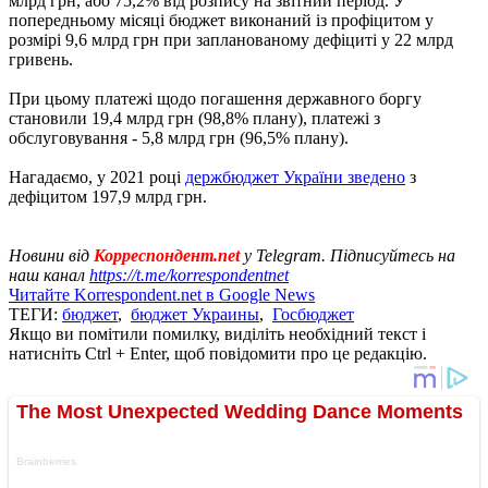
млрд грн, або 75,2% від розпису на звітний період. У
попередньому місяці бюджет виконаний із профіцитом у
розмірі 9,6 млрд грн при запланованому дефіциті у 22 млрд
гривень.
При цьому платежі щодо погашення державного боргу
становили 19,4 млрд грн (98,8% плану), платежі з
обслуговування - 5,8 млрд грн (96,5% плану).
Нагадаємо, у 2021 році
держбюджет України зведено
з
дефіцитом 197,9 млрд грн.
Новини від
Корреспондент.net
у Telegram. Підписуйтесь на
наш канал
https://t.me/korrespondentnet
Читайте Korrespondent.net в Google News
ТЕГИ:
бюджет
,
бюджет Украины
,
Госбюджет
Якщо ви помітили помилку, виділіть необхідний текст і
натисніть Ctrl + Enter, щоб повідомити про це редакцію.