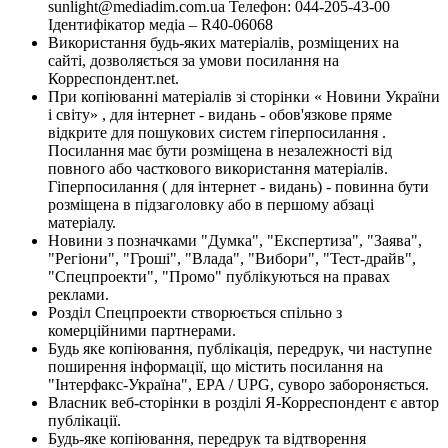
sunlight@mediadim.com.ua
Телефон: 044-205-43-00
Ідентифікатор медіа – R40-06068
Використання будь-яких матеріалів, розміщених на
сайті, дозволяється за умови посилання на
Корреспондент.net.
При копіюванні матеріалів зі сторінки « Новини України
і світу» , для інтернет - видань - обов'язкове пряме
відкрите для пошукових систем гіперпосилання .
Посилання має бути розміщена в незалежності від
повного або часткового використання матеріалів.
Гіперпосилання ( для інтернет - видань) - повинна бути
розміщена в підзаголовку або в першому абзаці
матеріалу.
Новини з позначками "Думка", "Експертиза", "Заява",
"Регіони", "Гроші", "Влада", "Вибори", "Тест-драйв",
"Спецпроекти", "Промо" публікуються на правах
реклами.
Розділ Спецпроекти створюється спільно з
комерційними партнерами.
Будь яке копіювання, публікація, передрук, чи наступне
поширення інформації, що містить посилання на
"Інтерфакс-Україна", EPA / UPG, суворо забороняється.
Власник веб-сторінки в розділі Я-Корреспондент є автор
публікації.
Будь-яке копіювання, передрук та відтворення