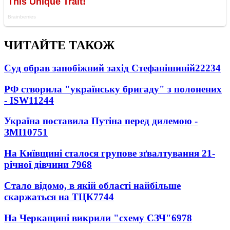
ЧИТАЙТЕ ТАКОЖ
Суд обрав запобіжний захід Стефанішиній
22234
РФ створила "українську бригаду" з полонених
- ISW
11244
Україна поставила Путіна перед дилемою -
ЗМІ
10751
На Київщині сталося групове зґвалтування 21-
річної дівчини
7968
Стало відомо, в якій області найбільше
скаржаться на ТЦК
7744
На Черкащині викрили "схему СЗЧ"
6978