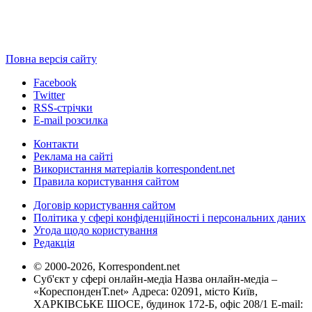
Повна версія сайту
Facebook
Twitter
RSS-стрічки
E-mail розсилка
Контакти
Реклама на сайті
Використання матеріалів korrespondent.net
Правила користування сайтом
Договір користування сайтом
Політика у сфері конфіденційності і персональних даних
Угода щодо користування
Редакція
© 2000-2026, Korrespondent.net
Суб'єкт у сфері онлайн-медіа Назва онлайн-медіа –
«КореспонденТ.net» Адреса: 02091, місто Київ,
ХАРКІВСЬКЕ ШОСЕ, будинок 172-Б, офіс 208/1 E-mail: