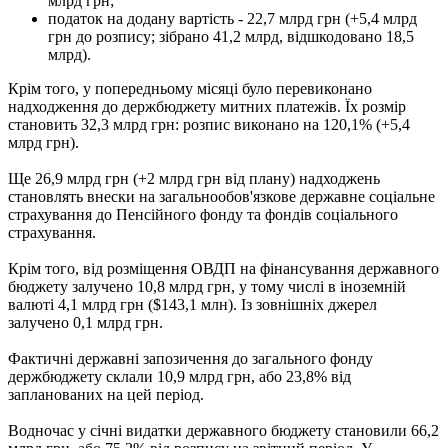
млрд грн;
податок на додану вартість - 22,7 млрд грн (+5,4 млрд
грн до розпису; зібрано 41,2 млрд, відшкодовано 18,5
млрд).
Крім того, у попередньому місяці було перевиконано
надходження до держбюджету митних платежів. Їх розмір
становить 32,3 млрд грн: розпис виконано на 120,1% (+5,4
млрд грн).
Ще 26,9 млрд грн (+2 млрд грн від плану) надходжень
становлять внески на загальнообов'язкове державне соціальне
страхування до Пенсійного фонду та фондів соціального
страхування.
Крім того, від розміщення ОВДП на фінансування державного
бюджету залучено 10,8 млрд грн, у тому числі в іноземній
валюті 4,1 млрд грн ($143,1 млн). Із зовнішніх джерел
залучено 0,1 млрд грн.
Фактичні державні запозичення до загального фонду
держбюджету склали 10,9 млрд грн, або 23,8% від
запланованих на цей період.
Водночас у січні видатки державного бюджету становили 66,2