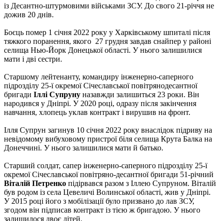
із Десантно-штурмовими військами ЗСУ. До свого 21-річчя не
дожив 20 днів.
Боєць помер 1 січня 2022 року у Харківському шпиталі після
тяжкого поранення, якого 27 грудня завдав снайпер у районі
селища Нью-Йорк Донецької області. У нього залишилися
мати і дві сестри.
Старшому лейтенанту, командиру інженерно-саперного
підрозділу 25-ї окремої Січеславської повітрянодесантної
бригади
Іллі Супруну
назавжди залишиться 23 роки. Він
народився у Дніпрі. У 2020 році, одразу після закінчення
навчання, хлопець уклав контракт і вирушив на фронт.
Ілля Супрун загинув 10 січня 2022 року внаслідок підриву на
невідомому вибуховому пристрої біля селища Крута Балка на
Донеччині. У нього залишилися мати й батько.
Старший солдат, сапер інженерно-саперного підрозділу 25-ї
окремої Січеславської повітряно-десантної бригади 51-річний
Віталій Петренко
підірвався разом з Іллею Супруном. Віталій
був родом із села Цевеличі Волинської області, жив у Дніпрі.
У 2015 році його з мобілізації було призвано до лав ЗСУ,
згодом він підписав контракт із тією ж бригадою. У нього
залишилося двоє дітей.