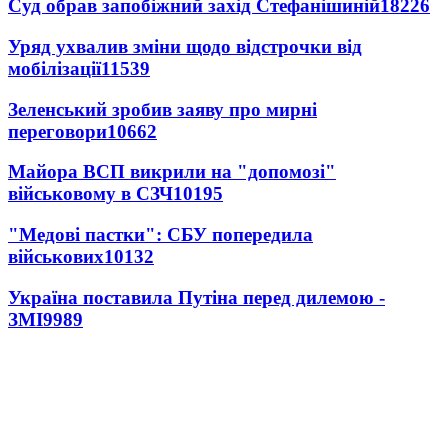
Суд обрав запобіжний захід Стефанішиній
18226
Уряд ухвалив зміни щодо відстрочки від
мобілізації
11539
Зеленський зробив заяву про мирні
переговори
10662
Майора ВСП викрили на "допомозі"
військовому в СЗЧ
10195
"Медові пастки": СБУ попередила
військових
10132
Україна поставила Путіна перед дилемою -
ЗМІ
9989