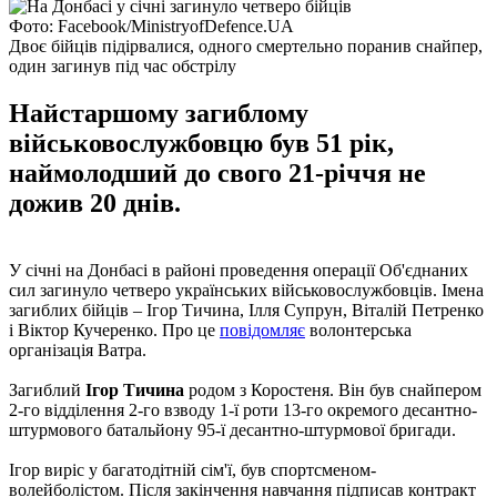
Фото: Facebook/MinistryofDefence.UA
Двоє бійців підірвалися, одного смертельно поранив снайпер,
один загинув під час обстрілу
Найстаршому загиблому
військовослужбовцю був 51 рік,
наймолодший до свого 21-річчя не
дожив 20 днів.
У січні на Донбасі в районі проведення операції Об'єднаних
сил загинуло четверо українських військовослужбовців. Імена
загиблих бійців – Ігор Тичина, Ілля Супрун, Віталій Петренко
і Віктор Кучеренко. Про це
повідомляє
волонтерська
організація Ватра.
Загиблий
Ігор Тичина
родом з Коростеня. Він був снайпером
2-го відділення 2-го взводу 1-ї роти 13-го окремого десантно-
штурмового батальйону 95-ї десантно-штурмової бригади.
Ігор виріс у багатодітній сім'ї, був спортсменом-
волейболістом. Після закінчення навчання підписав контракт