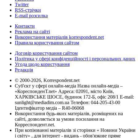
Twitter
RSS-стрічки
E-mail розсилка
Контакти
Реклама на сайті
Використання матеріалів korrespondent.net
Правила користування сайтом
Договір користування сайтом
Політика у сфері конфіденційності і персональних даних
Угода щодо користування
Редакція
© 2000-2026, Korrespondent.net
Суб'єкт у сфері онлайн-медіа Назва онлайн-медіа –
«КореспонденТ.net» Адреса: 02091, місто Київ,
ХАРКІВСЬКЕ ШОСЕ, будинок 172-Б, офіс 208/1 E-mail:
sunlight@mediadim.com.ua
Телефон: 044-205-43-00
Ідентифікатор медіа – R40-06068
Використання будь-яких матеріалів, розміщених на
сайті, дозволяється за умови посилання на
Корреспондент.net.
При копіюванні матеріалів зі сторінки « Новини України
і світу» , для інтернет - видань - обов'язкове пряме