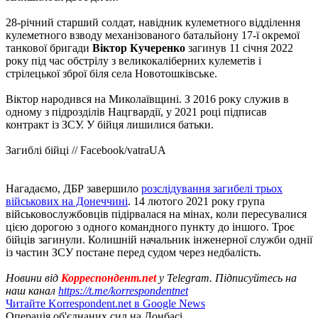
28-річний старший солдат, навідник кулеметного відділення
кулеметного взводу механізованого батальйону 17-ї окремої
танкової бригади
Віктор Кучеренко
загинув 11 січня 2022
року під час обстрілу з великокаліберних кулеметів і
стрілецької зброї біля села Новотошківське.
Віктор народився на Миколаївщині. З 2016 року служив в
одному з підрозділів Нацгвардії, у 2021 році підписав
контракт із ЗСУ. У бійця лишилися батьки.
Загиблі бійці // Facebook/vatraUA
Нагадаємо, ДБР завершило
розслідування загибелі трьох
військових на Донеччині
. 14 лютого 2021 року група
військовослужбовців підірвалася на мінах, коли пересувалися
цією дорогою з одного командного пункту до іншого. Троє
бійців загинули. Колишній начальник інженерної служби однії
із частин ЗСУ постане перед судом через недбалість.
Новини від
Корреспондент.net
у Telegram. Підписуйтесь на
наш канал
https://t.me/korrespondentnet
Читайте Korrespondent.net в Google News
Операція об'єднаних сил на Донбасі