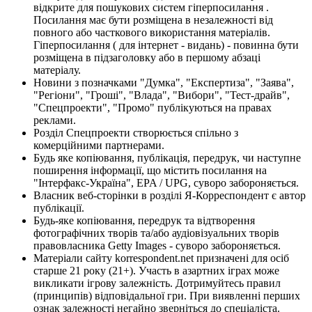
відкрите для пошукових систем гіперпосилання .
Посилання має бути розміщена в незалежності від
повного або часткового використання матеріалів.
Гіперпосилання ( для інтернет - видань) - повинна бути
розміщена в підзаголовку або в першому абзаці
матеріалу.
Новини з позначками "Думка", "Експертиза", "Заява",
"Регіони", "Гроші", "Влада", "Вибори", "Тест-драйв",
"Спецпроекти", "Промо" публікуються на правах
реклами.
Розділ Спецпроекти створюється спільно з
комерційними партнерами.
Будь яке копіювання, публікація, передрук, чи наступне
поширення інформації, що містить посилання на
"Інтерфакс-Україна", EPA / UPG, суворо забороняється.
Власник веб-сторінки в розділі Я-Корреспондент є автор
публікації.
Будь-яке копіювання, передрук та відтворення
фотографічних творів та/або аудіовізуальних творів
правовласника Getty Images - суворо забороняється.
Матеріали сайту korrespondent.net призначені для осіб
старше 21 року (21+). Участь в азартних іграх може
викликати ігрову залежність. Дотримуйтесь правил
(принципів) відповідальної гри. При виявленні перших
ознак залежності негайно зверніться до спеціаліста.