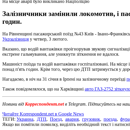
На місце аварії було викликано Нацполіцію
Залізничники замінили локомотив, і па
годин.
На Рівненщині пасажирський поїзд №43 Київ - Івано-Франківськ 
Укрзалізниця
у четвер, 3 лютого.
Вказано, що водій вантажівки проігнорував звукову сигналізац
екстрене гальмування, але уникнути зіткнення не вдалося.
Машиніст поїзда та водій вантажівки госпіталізовані. На місце
понад п'ять годин. Крім того, через цю ДТП затримується у дор
Нагадаємо, в ніч на 31 січня в Ірпені на залізничному переїзді
п
Також повідомлялося, що на Харківщині
авто ГАЗ-2752 зіткнул
Новини від
Корреспондент.net
в Telegram. Підписуйтесь на на
Читайте Korrespondent.net в Google News
ТЕГИ:
Украина
,
ДТП
,
Поезд
,
авария
,
грузовик
,
поезда
,
фура
Якщо ви помітили помилку, виділіть необхідний текст і натисніт