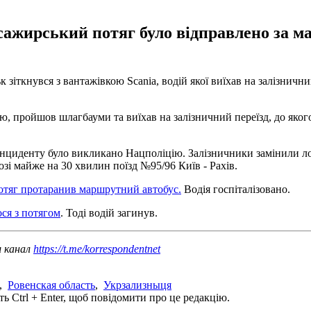
сажирський потяг було відправлено за м
зіткнувся з вантажівкою Scania, водій якої виїхав на залізничн
ію, пройшов шлагбауми та виїхав на залізничний переїзд, до яко
 інциденту було викликано Нацполіцію. Залізничники замінили ло
озі майже на 30 хвилин поїзд №95/96 Київ - Рахів.
отяг протаранив маршрутний автобус.
Водія госпіталізовано.
ося з потягом
. Тоді водій загинув.
ш канал
https://t.me/korrespondentnet
,
Ровенская область
,
Укрзализныця
ь Ctrl + Enter, щоб повідомити про це редакцію.