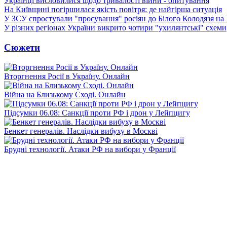
Українці висловилися щодо тривалості війни - опитування
На Київщині погіршилася якість повітря: де найгірша ситуація
У ЗСУ спростували "просування" росіян до Білого Колодязя на
У різних регіонах України викрито чотири "ухилянтські" схеми
Сюжети
Вторгнення Росії в Україну. Онлайн
Війна на Близькому Сході. Онлайн
Підсумки 06.08: Санкції проти РФ і дрон у Лейпцигу
Бенкет генералів. Наслідки вибуху в Москві
Брудні технології. Атаки РФ на вибори у Франції