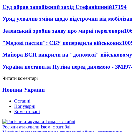
Суд обрав запобіжний захід Стефанішиній
17194
Уряд ухвалив зміни щодо відстрочки від мобілізац
Зеленський зробив заяву про мирні переговори
10
"Медові пастки": СБУ попередила військових
100
Майора ВСП викрили на "допомозі" військовому
Україна поставила Путіна перед дилемою - ЗМІ
97
Читати коментарі
Новини України
Останні
Популярні
Коментовані
Росіяни атакували Ізюм, є загиблі