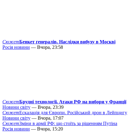
Сюжет
Бенкет генералів. Наслідки вибуху в Москві
Росія новини
— Вчора, 23:58
Сюжет
Брудні технології. Атаки РФ на вибори у Франції
Новини світу
— Вчора, 23:39
Сюжет
Ескалація для Європи. Російський дрон в Лейпцигу
Новини світу
— Вчора, 17:07
Сюжет
Зміни в армії РФ: що стоїть за рішенням Путіна
Росія новини
— Вчора, 15:20