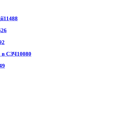
ії
11488
626
92
 в СЗЧ
10080
49