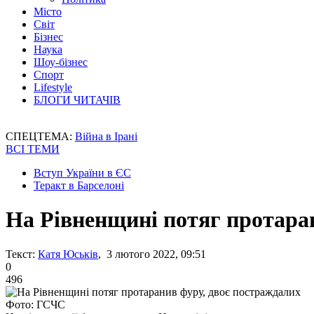
Місто
Світ
Бізнес
Наука
Шоу-бізнес
Спорт
Lifestyle
БЛОГИ ЧИТАЧІВ
СПЕЦТЕМА:
Війна в Ірані
ВСІ ТЕМИ
Вступ України в ЄС
Теракт в Барселоні
На Рівненщині потяг протара
Текст:
Катя Юськів
, 3 лютого 2022, 09:51
0
496
Фото: ГСЧС