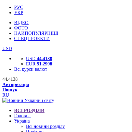
РУС
УКР
ВІДЕО
ФОТО
НАЙПОПУЛЯРНІШІ
СПЕЦПРОЕКТИ
USD
USD
44.4138
EUR
51.2998
Всі курси валют
44.4138
Авторизація
Пошук
RU
ВСІ РОЗДІЛИ
Головна
Україна
Всі новини розділу
Політика