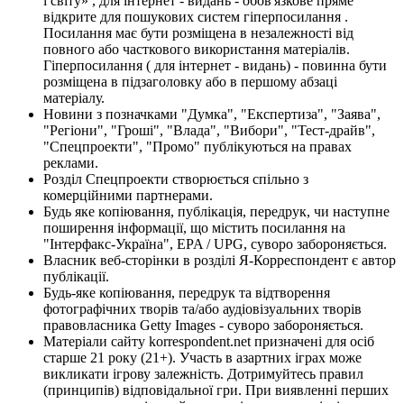
і світу» , для інтернет - видань - обов'язкове пряме
відкрите для пошукових систем гіперпосилання .
Посилання має бути розміщена в незалежності від
повного або часткового використання матеріалів.
Гіперпосилання ( для інтернет - видань) - повинна бути
розміщена в підзаголовку або в першому абзаці
матеріалу.
Новини з позначками "Думка", "Експертиза", "Заява",
"Регіони", "Гроші", "Влада", "Вибори", "Тест-драйв",
"Спецпроекти", "Промо" публікуються на правах
реклами.
Розділ Спецпроекти створюється спільно з
комерційними партнерами.
Будь яке копіювання, публікація, передрук, чи наступне
поширення інформації, що містить посилання на
"Інтерфакс-Україна", EPA / UPG, суворо забороняється.
Власник веб-сторінки в розділі Я-Корреспондент є автор
публікації.
Будь-яке копіювання, передрук та відтворення
фотографічних творів та/або аудіовізуальних творів
правовласника Getty Images - суворо забороняється.
Матеріали сайту korrespondent.net призначені для осіб
старше 21 року (21+). Участь в азартних іграх може
викликати ігрову залежність. Дотримуйтесь правил
(принципів) відповідальної гри. При виявленні перших