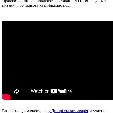
Правоохоронці встановлюють обставини ДТП, вирішується
питання про правову кваліфікацію події.
Раніше повідомлялося, що
у Дніпрі сталася аварія
за участю