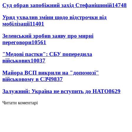
Суд обрав запобіжний захід Стефанішиній
14748
Уряд ухвалив зміни щодо відстрочки від
мобілізації
11401
Зеленський зробив заяву про мирні
переговори
10561
"Медові пастки": СБУ попередила
військових
10037
Майора ВСП викрили на "допомозі"
військовому в СЗЧ
9837
Залужний: Україна не вступить до НАТО
8629
Читати коментарі