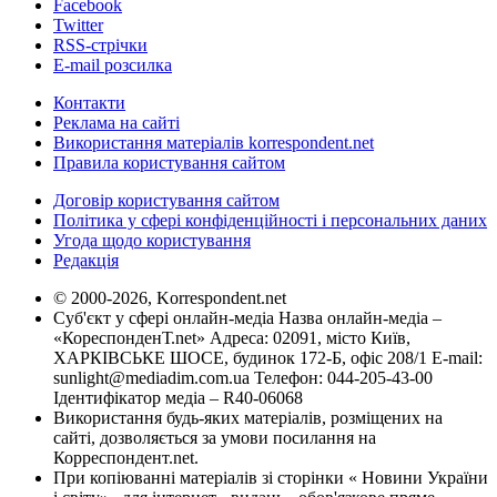
Facebook
Twitter
RSS-стрічки
E-mail розсилка
Контакти
Реклама на сайті
Використання матеріалів korrespondent.net
Правила користування сайтом
Договір користування сайтом
Політика у сфері конфіденційності і персональних даних
Угода щодо користування
Редакція
© 2000-2026, Korrespondent.net
Суб'єкт у сфері онлайн-медіа Назва онлайн-медіа –
«КореспонденТ.net» Адреса: 02091, місто Київ,
ХАРКІВСЬКЕ ШОСЕ, будинок 172-Б, офіс 208/1 E-mail:
sunlight@mediadim.com.ua
Телефон: 044-205-43-00
Ідентифікатор медіа – R40-06068
Використання будь-яких матеріалів, розміщених на
сайті, дозволяється за умови посилання на
Корреспондент.net.
При копіюванні матеріалів зі сторінки « Новини України