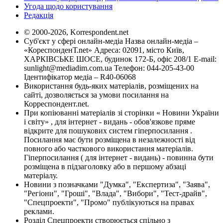
Угода щодо користування
Редакція
© 2000-2026, Korrespondent.net
Суб'єкт у сфері онлайн-медіа Назва онлайн-медіа –
«КореспонденТ.net» Адреса: 02091, місто Київ,
ХАРКІВСЬКЕ ШОСЕ, будинок 172-Б, офіс 208/1 E-mail:
sunlight@mediadim.com.ua
Телефон: 044-205-43-00
Ідентифікатор медіа – R40-06068
Використання будь-яких матеріалів, розміщених на
сайті, дозволяється за умови посилання на
Корреспондент.net.
При копіюванні матеріалів зі сторінки « Новини України
і світу» , для інтернет - видань - обов'язкове пряме
відкрите для пошукових систем гіперпосилання .
Посилання має бути розміщена в незалежності від
повного або часткового використання матеріалів.
Гіперпосилання ( для інтернет - видань) - повинна бути
розміщена в підзаголовку або в першому абзаці
матеріалу.
Новини з позначками "Думка", "Експертиза", "Заява",
"Регіони", "Гроші", "Влада", "Вибори", "Тест-драйв",
"Спецпроекти", "Промо" публікуються на правах
реклами.
Розділ Спецпроекти створюється спільно з