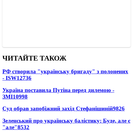
ЧИТАЙТЕ ТАКОЖ
РФ створила "українську бригаду" з полонених
- ISW
12736
Україна поставила Путіна перед дилемою -
ЗМІ
10998
Суд обрав запобіжний захід Стефанішиній
9826
Зеленський про українську балістику: Буде, але є
"але"
8532