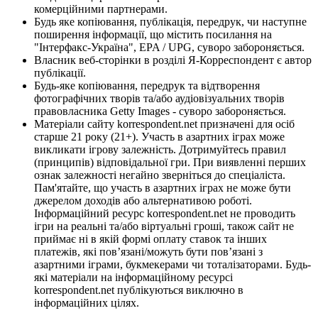
комерційними партнерами.
Будь яке копіювання, публікація, передрук, чи наступне
поширення інформації, що містить посилання на
"Інтерфакс-Україна", EPA / UPG, суворо забороняється.
Власник веб-сторінки в розділі Я-Корреспондент є автор
публікації.
Будь-яке копіювання, передрук та відтворення
фотографічних творів та/або аудіовізуальних творів
правовласника Getty Images - суворо забороняється.
Матеріали сайту korrespondent.net призначені для осіб
старше 21 року (21+). Участь в азартних іграх може
викликати ігрову залежність. Дотримуйтесь правил
(принципів) відповідальної гри. При виявленні перших
ознак залежності негайно зверніться до спеціаліста.
Пам'ятайте, що участь в азартних іграх не може бути
джерелом доходів або альтернативою роботі.
Інформаційний ресурс korrespondent.net не проводить
ігри на реальні та/або віртуальні гроші, також сайт не
приймає ні в якій формі оплату ставок та інших
платежів, які пов’язані/можуть бути пов’язані з
азартними іграми, букмекерами чи тоталізаторами. Будь-
які матеріали на інформаційному ресурсі
korrespondent.net публікуються виключно в
інформаційних цілях.