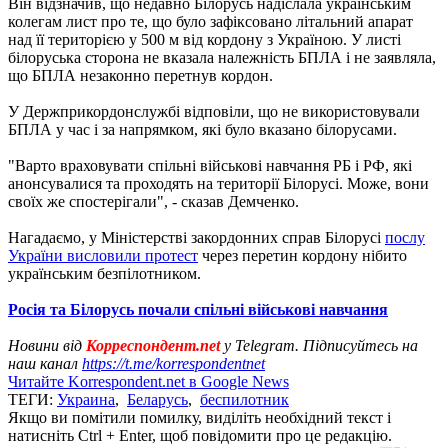
Він відзначив, що недавно Білорусь надіслала українським
колегам лист про те, що було зафіксовано літальний апарат
над її територією у 500 м від кордону з Україною. У листі
білоруська сторона не вказала належність БПЛА і не заявляла,
що БПЛА незаконно перетнув кордон.
У Держприкордонслужбі відповіли, що не використовували
БПЛА у час і за напрямком, які було вказано білорусами.
"Варто враховувати спільні військові навчання РБ і РФ, які
анонсувалися та проходять на території Білорусі. Може, вони
своїх же спостерігали", - сказав Демченко.
Нагадаємо, у Міністерстві закордонних справ Білорусі
послу
України висловили протест
через перетин кордону нібито
українським безпілотником.
Росія та Білорусь почали спільні військові навчання
Новини від
Корреспондент.net
у Telegram. Підписуйтесь на
наш канал
https://t.me/korrespondentnet
Читайте Korrespondent.net в Google News
ТЕГИ:
Украина
,
Беларусь
,
беспилотник
Якщо ви помітили помилку, виділіть необхідний текст і
натисніть Ctrl + Enter, щоб повідомити про це редакцію.