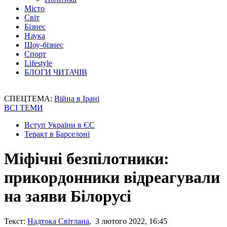
Місто
Світ
Бізнес
Наука
Шоу-бізнес
Спорт
Lifestyle
БЛОГИ ЧИТАЧІВ
СПЕЦТЕМА:
Війна в Ірані
ВСІ ТЕМИ
Вступ України в ЄС
Теракт в Барселоні
Міфічні безпілотники:
прикордонники відреагували
на заяви Білорусі
Текст:
Надтока Світлана
, 3 лютого 2022, 16:45