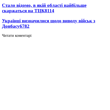
Стало відомо, в якій області найбільше
скаржаться на ТЦК
8114
Українці визначилися щодо виводу військ з
Донбасу
6782
Читати коментарі