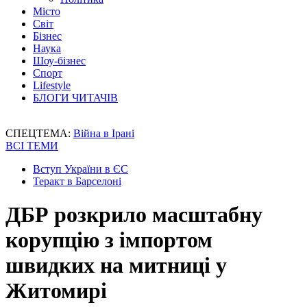
Місто
Світ
Бізнес
Наука
Шоу-бізнес
Спорт
Lifestyle
БЛОГИ ЧИТАЧІВ
СПЕЦТЕМА:
Війна в Ірані
ВСІ ТЕМИ
Вступ України в ЄС
Теракт в Барселоні
ДБР розкрило масштабну
корупцію з імпортом
швидких на митниці у
Житомирі