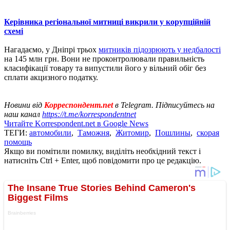
Керівника регіональної митниці викрили у корупційній
схемі
Нагадаємо, у Дніпрі трьох
митників підозрюють у недбалості
на 145 млн грн. Вони не проконтролювали правильність
класифікації товару та випустили його у вільний обіг без
сплати акцизного податку.
Новини від
Корреспондент.net
в Telegram. Підписуйтесь на
наш канал
https://t.me/korrespondentnet
Читайте Korrespondent.net в Google News
ТЕГИ:
автомобили
,
Таможня
,
Житомир
,
Пошлины
,
скорая
помощь
Якщо ви помітили помилку, виділіть необхідний текст і
натисніть Ctrl + Enter, щоб повідомити про це редакцію.