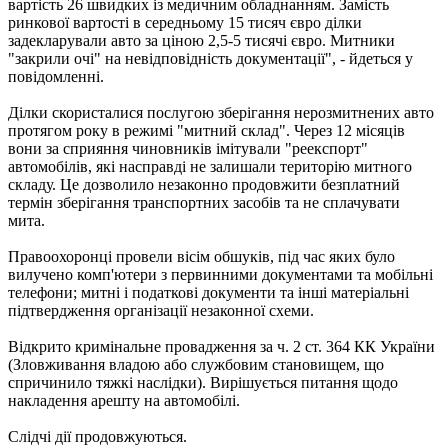
вартість 26 швидких із медичним обладнанням. Замість
ринкової вартості в середньому 15 тисяч євро ділки
задекларували авто за ціною 2,5-5 тисячі євро. Митники
"закрили очі" на невідповідність документації", - йдеться у
повідомленні.
Ділки скористалися послугою зберігання нерозмитнених авто
протягом року в режимі "митний склад". Через 12 місяців
вони за сприяння чиновників імітували "реекспорт"
автомобілів, які насправді не залишали територію митного
складу. Це дозволило незаконно продовжити безплатний
термін зберігання транспортних засобів та не сплачувати
мита.
Правоохоронці провели вісім обшуків, під час яких було
вилучено комп'ютери з первинними документами та мобільні
телефони; митні і податкові документи та інші матеріальні
підтвердження організації незаконної схеми.
Відкрито кримінальне провадження за ч. 2 ст. 364 КК України
(Зловживання владою або службовим становищем, що
спричинило тяжкі наслідки). Вирішується питання щодо
накладення арешту на автомобілі.
Слідчі дії продовжуються.