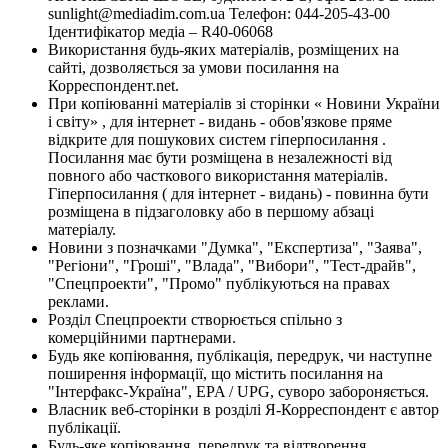
sunlight@mediadim.com.ua
Телефон: 044-205-43-00
Ідентифікатор медіа – R40-06068
Використання будь-яких матеріалів, розміщених на
сайті, дозволяється за умови посилання на
Корреспондент.net.
При копіюванні матеріалів зі сторінки « Новини України
і світу» , для інтернет - видань - обов'язкове пряме
відкрите для пошукових систем гіперпосилання .
Посилання має бути розміщена в незалежності від
повного або часткового використання матеріалів.
Гіперпосилання ( для інтернет - видань) - повинна бути
розміщена в підзаголовку або в першому абзаці
матеріалу.
Новини з позначками "Думка", "Експертиза", "Заява",
"Регіони", "Гроші", "Влада", "Вибори", "Тест-драйв",
"Спецпроекти", "Промо" публікуються на правах
реклами.
Розділ Спецпроекти створюється спільно з
комерційними партнерами.
Будь яке копіювання, публікація, передрук, чи наступне
поширення інформації, що містить посилання на
"Інтерфакс-Україна", EPA / UPG, суворо забороняється.
Власник веб-сторінки в розділі Я-Корреспондент є автор
публікації.
Будь-яке копіювання, передрук та відтворення