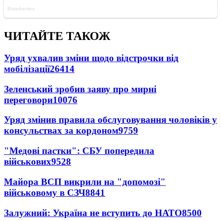
ЧИТАЙТЕ ТАКОЖ
Уряд ухвалив зміни щодо відстрочки від
мобілізації
26414
Зеленський зробив заяву про мирні
переговори
10076
Уряд змінив правила обслуговування чоловіків у
консульствах за кордоном
9759
"Медові пастки": СБУ попередила
військових
9528
Майора ВСП викрили на "допомозі"
військовому в СЗЧ
8841
Залужний: Україна не вступить до НАТО
8500