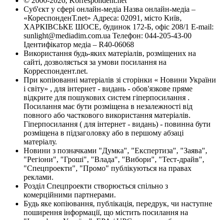
© 2000-2026, Korrespondent.net
Суб'єкт у сфері онлайн-медіа Назва онлайн-медіа –
«КореспонденТ.net» Адреса: 02091, місто Київ,
ХАРКІВСЬКЕ ШОСЕ, будинок 172-Б, офіс 208/1 E-mail:
sunlight@mediadim.com.ua
Телефон: 044-205-43-00
Ідентифікатор медіа – R40-06068
Використання будь-яких матеріалів, розміщених на
сайті, дозволяється за умови посилання на
Корреспондент.net.
При копіюванні матеріалів зі сторінки « Новини України
і світу» , для інтернет - видань - обов'язкове пряме
відкрите для пошукових систем гіперпосилання .
Посилання має бути розміщена в незалежності від
повного або часткового використання матеріалів.
Гіперпосилання ( для інтернет - видань) - повинна бути
розміщена в підзаголовку або в першому абзаці
матеріалу.
Новини з позначками "Думка", "Експертиза", "Заява",
"Регіони", "Гроші", "Влада", "Вибори", "Тест-драйв",
"Спецпроекти", "Промо" публікуються на правах
реклами.
Розділ Спецпроекти створюється спільно з
комерційними партнерами.
Будь яке копіювання, публікація, передрук, чи наступне
поширення інформації, що містить посилання на