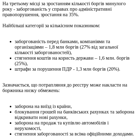
На третьому місці за зростанням кількості боргів минулого
року - заборгованість у справах про адміністративні
правопорушення, зростання на 35%.
Найбільші категорії за кількісним показником:
заборгованість перед банками, компаніями та
організаціями – 1,8 млн боргів (27% від загальної
кількості заборгованостей),
стягнення коштів на користь держави – 1,6 млн. боргів
(25%),
штрафи за порушення ПДР - 1,3 млн боргів (20%).
Зазначається, що потрапляння до реєстру може накласти на
боржника низку обмежень:
заборона на виїзд із країни,
блокування грошей на банківських рахунках та заборона
відкривати нові рахунки,
заборона на продаж та купівлю автомобілів і
нерухомості,
стягнення заборгованості за всіма офіційними доходами.