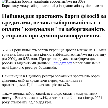
Боржнику можу заборонити виїзд із країни або купівлю авто
Найшвидше зростають борги фізосіб за
кредитами, велика заборгованість є з
оплати "комуналки" та заборгованість
у справах про адмінправопорушення.
У 2021 році кількість боргів українців зросла майже на 1,5 млн
гривень. Їхня загальна кількість збільшилася майже на третину
(на 29%), до 6,58 млн. Про це повідомляє платформа для
роботи з відкритими даними
Опендатабот
з посиланням на
дані Єдиного реєстру боржників.
Найшвидше в Єдиному реєстрі боржників зростають борги
фізичних осіб за кредитами перед компаніями та
організаціями. Цей показник зріс на 47%.
Також велика заборгованість є щодо оплати комунальних
послуг. Вона зросла на 41%, а загальний борг на кінець 2021
року становить 72,7 млрд грн.