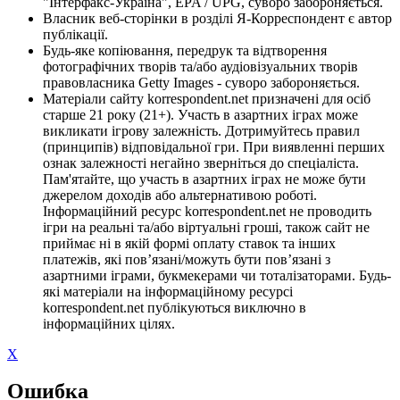
"Інтерфакс-Україна", EPA / UPG, суворо забороняється.
Власник веб-сторінки в розділі Я-Корреспондент є автор
публікації.
Будь-яке копіювання, передрук та відтворення
фотографічних творів та/або аудіовізуальних творів
правовласника Getty Images - суворо забороняється.
Матеріали сайту korrespondent.net призначені для осіб
старше 21 року (21+). Участь в азартних іграх може
викликати ігрову залежність. Дотримуйтесь правил
(принципів) відповідальної гри. При виявленні перших
ознак залежності негайно зверніться до спеціаліста.
Пам'ятайте, що участь в азартних іграх не може бути
джерелом доходів або альтернативою роботі.
Інформаційний ресурс korrespondent.net не проводить
ігри на реальні та/або віртуальні гроші, також сайт не
приймає ні в якій формі оплату ставок та інших
платежів, які пов’язані/можуть бути пов’язані з
азартними іграми, букмекерами чи тоталізаторами. Будь-
які матеріали на інформаційному ресурсі
korrespondent.net публікуються виключно в
інформаційних цілях.
X
Ошибка