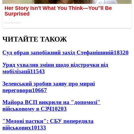
ЧИТАЙТЕ ТАКОЖ
Суд обрав запобіжний захід Стефанішиній
18320
Уряд ухвалив зміни щодо відстрочки від
мобілізації
11543
Зеленський зробив заяву про мирні
переговори
10667
Майора ВСП викрили на "допомозі"
військовому в СЗЧ
10203
"Медові пастки": СБУ попередила
військових
10133