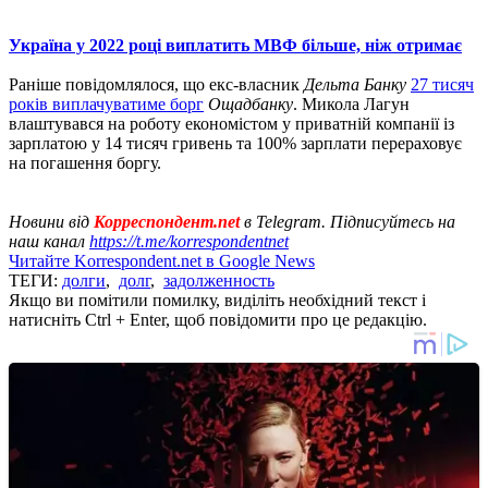
Україна у 2022 році виплатить МВФ більше, ніж отримає
Раніше повідомлялося, що екс-власник
Дельта Банку
27 тисяч
років виплачуватиме борг
Ощадбанку
. Микола Лагун
влаштувався на роботу економістом у приватній компанії із
зарплатою у 14 тисяч гривень та 100% зарплати перераховує
на погашення боргу.
Новини від
Корреспондент.net
в Telegram. Підписуйтесь на
наш канал
https://t.me/korrespondentnet
Читайте Korrespondent.net в Google News
ТЕГИ:
долги
,
долг
,
задолженность
Якщо ви помітили помилку, виділіть необхідний текст і
натисніть Ctrl + Enter, щоб повідомити про це редакцію.