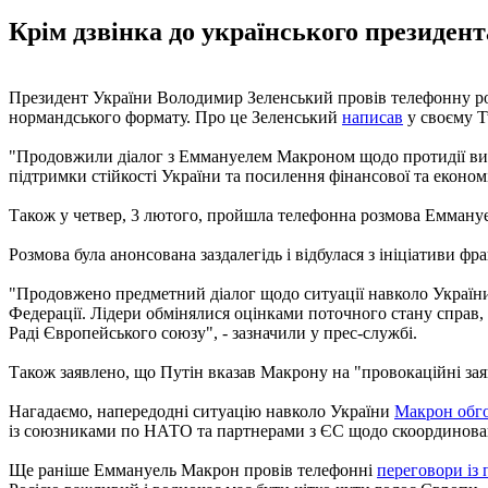
Крім дзвінка до українського президент
Президент України Володимир Зеленський провів телефонну ро
нормандського формату. Про це Зеленський
написав
у своєму Tw
"Продовжили діалог з Еммануелем Макроном щодо протидії вик
підтримки стійкості України та посилення фінансової та економі
Також у четвер, 3 лютого, пройшла телефонна розмова Емману
Розмова була анонсована заздалегідь і відбулася з ініціативи фр
"Продовжено предметний діалог щодо ситуації навколо України 
Федерації. Лідери обмінялися оцінками поточного стану справ, 
Раді Європейського союзу", - зазначили у прес-службі.
Також заявлено, що Путін вказав Макрону на "провокаційні заяв
Нагадаємо, напередодні ситуацію навколо України
Макрон обг
із союзниками по НАТО та партнерами з ЄС щодо скоординован
Ще раніше Еммануель Макрон провів телефонні
переговори із 