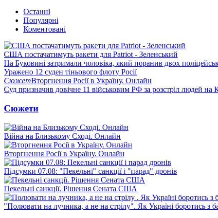
Останні
Популярні
Коментовані
США постачатимуть ракети для Patriot - Зеленський
На Буковині затримали чоловіка, який поранив двох поліцейсь
Уражено 12 суден тіньового флоту Росії
Сюжет
Вторгнення Росії в Україну. Онлайн
Суд призначив довічне 11 військовим РФ за розстріл людей на 
Сюжети
Війна на Близькому Сході. Онлайн
Вторгнення Росії в Україну. Онлайн
Підсумки 07.08: "Пекельні" санкції і "парад" дронів
Пекельні санкції. Рішення Сената США
"Полювати на лучника, а не на стрілу". Як Україні боротись з 