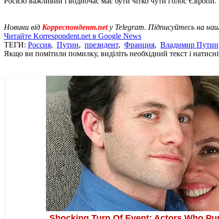
Росією важливий і водночас має бути чітко чути голос Європи.
Новини від
Корреспондент.net
у Telegram. Підписуйтесь на на
Читайте Korrespondent.net в Google News
ТЕГИ:
Россия
,
Путин
,
президент
,
Франция
,
Владимир Путин
Якщо ви помітили помилку, виділіть необхідний текст і натисніт