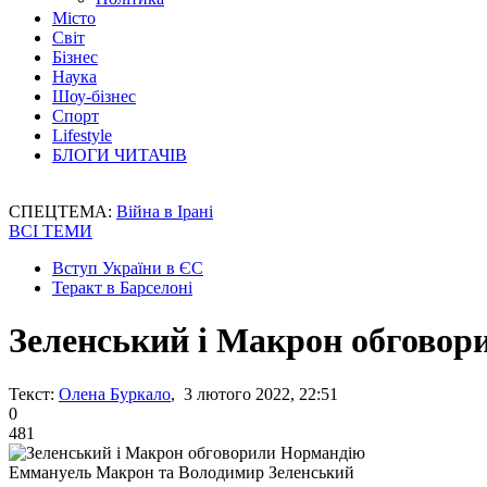
Місто
Світ
Бізнес
Наука
Шоу-бізнес
Спорт
Lifestyle
БЛОГИ ЧИТАЧІВ
СПЕЦТЕМА:
Війна в Ірані
ВСІ ТЕМИ
Вступ України в ЄС
Теракт в Барселоні
Зеленський і Макрон обгово
Текст:
Олена Буркало
, 3 лютого 2022, 22:51
0
481
Еммануель Макрон та Володимир Зеленський