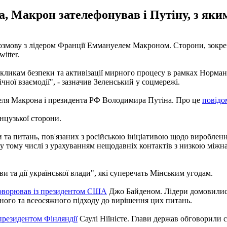
а, Макрон зателефонував і Путіну, з яки
змову з лідером Франції Еммануелем Макроном. Сторони, зокре
itter.
ликам безпеки та активізації мирного процесу в рамках Норман
чної взаємодії", - зазначив Зеленський у соцмережі.
еля Макрона і президента РФ Володимира Путіна. Про це
повідо
анцузької сторони.
та питань, пов'язаних з російською ініціативою щодо виробленн
у тому числі з урахуванням нещодавніх контактів з низкою міжна
и та дії української влади", які суперечать Мінським угодам.
оворював із президентом США
Джо Байденом. Лідери домовилися
ого та всеосяжного підходу до вирішення цих питань.
президентом Фінляндії
Саулі Ніїністе. Глави держав обговорили 