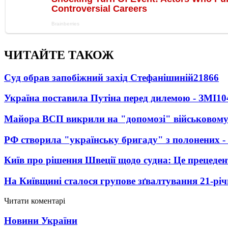
ЧИТАЙТЕ ТАКОЖ
Суд обрав запобіжний захід Стефанішиній
21866
Україна поставила Путіна перед дилемою - ЗМІ
10
Майора ВСП викрили на "допомозі" військовому
РФ створила "українську бригаду" з полонених -
Київ про рішення Швеції щодо судна: Це прецеден
На Київщині сталося групове зґвалтування 21-річ
Читати коментарі
Новини України