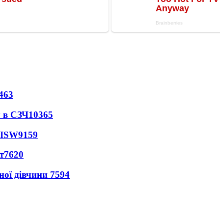
463
 в СЗЧ
10365
 ISW
9159
т
7620
ної дівчини
7594