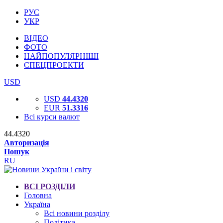
РУС
УКР
ВІДЕО
ФОТО
НАЙПОПУЛЯРНІШІ
СПЕЦПРОЕКТИ
USD
USD
44.4320
EUR
51.3316
Всі курси валют
44.4320
Авторизація
Пошук
RU
ВСІ РОЗДІЛИ
Головна
Україна
Всі новини розділу
Політика