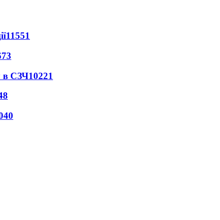
ії
11551
673
 в СЗЧ
10221
48
040