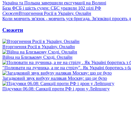
Україна та Польща завершили ексгумації на Волині
База ФСБ і шість суден: СБС уразили 102 цілі РФ
Сюжет
Вторгнення Росії в Україну. Онлайн
Коли мовчить зв'язок - мовчить уся бригада. Зв'язківці просять
Сюжети
Вторгнення Росії в Україну. Онлайн
Війна на Близькому Сході. Онлайн
"Полювати на лучника, а не на стрілу". Як Україні боротись з 
Загадковий звук вибуху налякав Москву: що це було
Підсумки 06.08: Санкції проти РФ і дрон у Лейпцигу