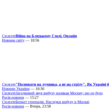
Сюжет
Війна на Близькому Сході. Онлайн
Новини світу
— 18:56
Сюжет
"Полювати на лучника, а не на стрілу". Як Україні 
Новини України
— 16:36
Сюжет
Загадковий звук вибуху налякав Москву: що це було
Росія новини
— 15:27
Сюжет
Бенкет генералів. Наслідки вибуху в Москві
Росія новини
— Вчора, 23:58