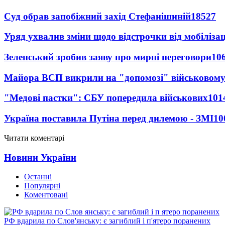
Суд обрав запобіжний захід Стефанішиній
18527
Уряд ухвалив зміни щодо відстрочки від мобілізац
Зеленський зробив заяву про мирні переговори
10
Майора ВСП викрили на "допомозі" військовому
"Медові пастки": СБУ попередила військових
101
Україна поставила Путіна перед дилемою - ЗМІ
10
Читати коментарі
Новини України
Останні
Популярні
Коментовані
РФ вдарила по Слов'янську: є загиблий і п'ятеро поранених