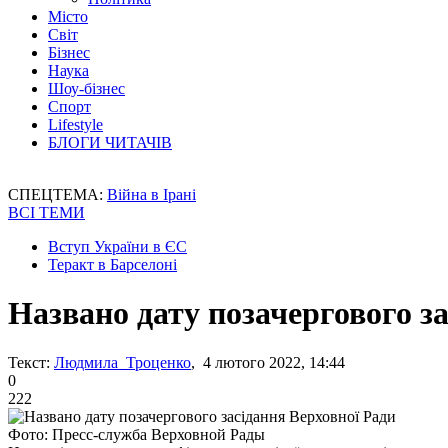
Місто
Світ
Бізнес
Наука
Шоу-бізнес
Спорт
Lifestyle
БЛОГИ ЧИТАЧІВ
СПЕЦТЕМА:
Війна в Ірані
ВСІ ТЕМИ
Вступ України в ЄС
Теракт в Барселоні
Названо дату позачергового з
Текст:
Людмила Троценко
, 4 лютого 2022, 14:44
0
222
Фото: Пресс-служба Верховной Рады