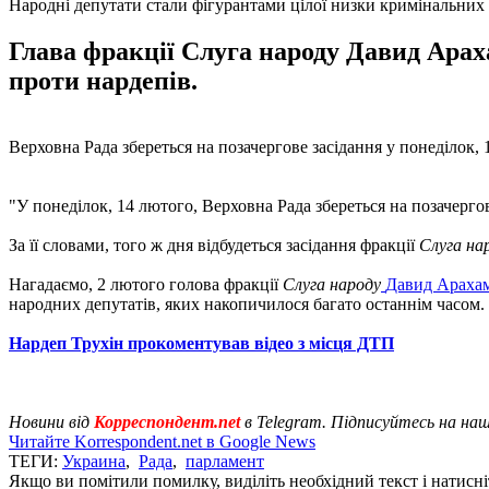
Народні депутати стали фігурантами цілої низки кримінальних
Глава фракції Слуга народу Давид Арах
проти нардепів.
Верховна Рада збереться на позачергове засідання у понеділок
"У понеділок, 14 лютого, Верховна Рада збереться на позачергов
За її словами, того ж дня відбудеться засідання фракції
Слуга на
Нагадаємо, 2 лютого голова фракції
Слуга народу
Давид Арахамі
народних депутатів, яких накопичилося багато останнім часом.
Нардеп Трухін прокоментував відео з місця ДТП
Новини від
Корреспондент.net
в Telegram. Підписуйтесь на на
Читайте Korrespondent.net в Google News
ТЕГИ:
Украина
,
Рада
,
парламент
Якщо ви помітили помилку, виділіть необхідний текст і натисніт