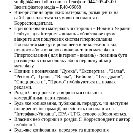
sunlight@mediadim.com.ua
Телефон: 044-205-43-00
Ідентифікатор медіа – R40-06068
Використання будь-яких матеріалів, розміщених на
сайті, дозволяється за умови посилання на
Корреспондент.net.
При копіюванні матеріалів зі сторінки « Новини України
і світу» , для інтернет - видань - обов'язкове пряме
відкрите для пошукових систем гіперпосилання .
Посилання має бути розміщена в незалежності від
повного або часткового використання матеріалів.
Гіперпосилання ( для інтернет - видань) - повинна бути
розміщена в підзаголовку або в першому абзаці
матеріалу.
Новини з позначками "Думка", "Експертиза", "Заява",
"Регіони", "Гроші", "Влада", "Вибори", "Тест-драйв",
"Спецпроекти", "Промо" публікуються на правах
реклами.
Розділ Спецпроекти створюється спільно з
комерційними партнерами.
Будь яке копіювання, публікація, передрук, чи наступне
поширення інформації, що містить посилання на
"Інтерфакс-Україна", EPA / UPG, суворо забороняється.
Власник веб-сторінки в розділі Я-Корреспондент є автор
публікації.
Будь-яке копіювання, передрук та відтворення