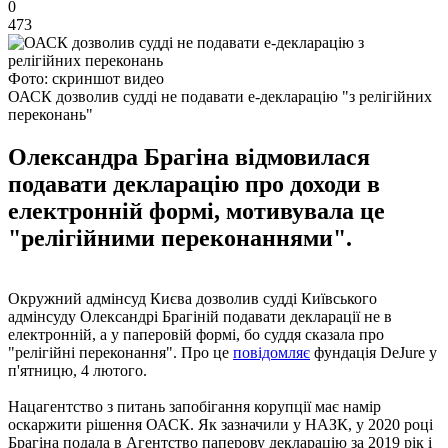
0
473
Фото: скриншот видео
ОАСК дозволив судді не подавати e-декларацію "з релігійних
переконань"
Олександра Брагіна відмовилася
подавати декларацію про доходи в
електронній формі, мотивувала це
"релігійними переконаннями".
Окружний адмінсуд Києва дозволив судді Київського
адмінсуду Олександрі Брагіній подавати декларації не в
електронній, а у паперовій формі, бо суддя сказала про
"релігійні переконання". Про це
повідомляє
фундація DeJure у
п'ятницю, 4 лютого.
Нацагентство з питань запобігання корупції має намір
оскаржити рішення ОАСК. Як зазначили у НАЗК, у 2020 році
Брагіна подала в Агентство паперову декларацію за 2019 рік і