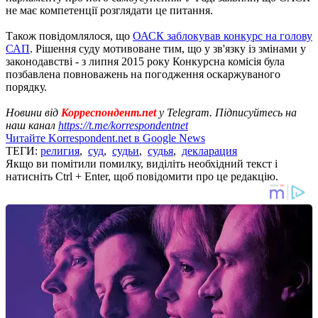
не має компетенції розглядати це питання.
Також повідомлялося, що
ОАСК заблокував конкурс на голову
САП
. Рішення суду мотивоване тим, що у зв'язку із змінами у
законодавстві - з липня 2015 року Конкурсна комісія була
позбавлена ​​повноважень на погодження оскаржуваного
порядку.
Новини від
Корреспондент.net
у Telegram. Підписуйтесь на
наш канал
https://t.me/korrespondentnet
Читайте Korrespondent.net в Google News
ТЕГИ:
религия
,
суд
,
судьи
,
судья
,
декларация
Якщо ви помітили помилку, виділіть необхідний текст і
натисніть Ctrl + Enter, щоб повідомити про це редакцію.