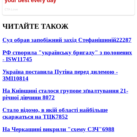
ЧИТАЙТЕ ТАКОЖ
Суд обрав запобіжний захід Стефанішиній
22287
РФ створила "українську бригаду" з полонених
- ISW
11745
Україна поставила Путіна перед дилемою -
ЗМІ
10814
На Київщині сталося групове зґвалтування 21-
річної дівчини
8072
Стало відомо, в якій області найбільше
скаржаться на ТЦК
7852
На Черкащині викрили "схему СЗЧ"
6988