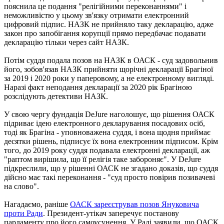
пояснила це подання "релігійними переконаннями" і
неможливістю у цьому зв'язку отримати електронний
цифровий підпис. НАЗК не прийняло таку декларацію, адже
закон про запобігання корупції прямо передбачає подавати
декларацію тільки через сайт НАЗК.
Потім суддя подала позов на НАЗК в ОАСК - суд задовольнив
його, зобов'язав НАЗК прийняти щорічні декларації Брагіної
за 2019 і 2020 роки у паперовому, а не електронному вигляді.
Наразі факт неподання декларації за 2020 рік Брагіною
розслідують детективи НАЗК.
У свою чергу фундація DeJure наголошує, що рішення ОАСК
підриває ідею електронного декларування посадових осіб,
тоді як Брагіна - уповноважена суддя, і вона щодня приймає
десятки рішень, підписує їх вона електронним підписом. Крім
того, до 2019 року суддя подавала електронні декларації, аж
"раптом вирішила, що її релігія таке забороняє". У DeJure
підкреслили, що у рішенні ОАСК не згадано доказів, що суддя
дійсно має такі переконання - "суд просто повірив позивачеві
на слово".
Нагадаємо, раніше
ОАСК зареєстрував позов Януковича
проти Ради
. Президент-утікач заперечує постанову
парламенту про його самоусунення. У Раді заявили, що ОАСК