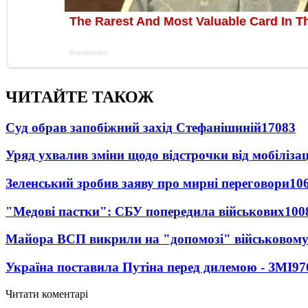
ЧИТАЙТЕ ТАКОЖ
Суд обрав запобіжний захід Стефанішиній
17083
Уряд ухвалив зміни щодо відстрочки від мобілізац
Зеленський зробив заяву про мирні переговори
10
"Медові пастки": СБУ попередила військових
100
Майора ВСП викрили на "допомозі" військовому
Україна поставила Путіна перед дилемою - ЗМІ
97
Читати коментарі