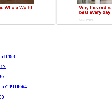
ії
11483
617
89
 в СЗЧ
10064
03