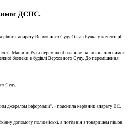
 вимог ДСНС.
 керівник апарату Верховного Суду Ольга Булка у коментарі
сності. Машини були переміщені планово на виконання вимог
жної безпеки в будівлі Верховного Суду. До переміщення
го Суду.
ним джерелом інформації", - пояснила керівник апарату ВС.
ідну допомогу поліцейські, а потім він з товаришем пішов,