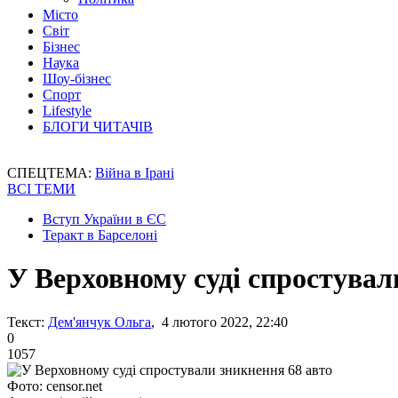
Місто
Світ
Бізнес
Наука
Шоу-бізнес
Спорт
Lifestyle
БЛОГИ ЧИТАЧІВ
СПЕЦТЕМА:
Війна в Ірані
ВСІ ТЕМИ
Вступ України в ЄС
Теракт в Барселоні
У Верховному суді спростувал
Текст:
Дем'янчук Ольга
, 4 лютого 2022, 22:40
0
1057
Фото: censor.net