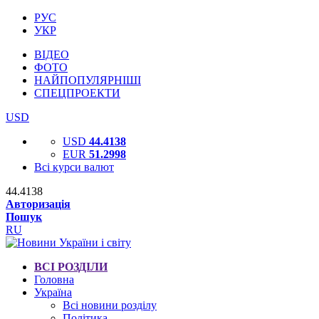
РУС
УКР
ВІДЕО
ФОТО
НАЙПОПУЛЯРНІШІ
СПЕЦПРОЕКТИ
USD
USD
44.4138
EUR
51.2998
Всі курси валют
44.4138
Авторизація
Пошук
RU
ВСІ РОЗДІЛИ
Головна
Україна
Всі новини розділу
Політика