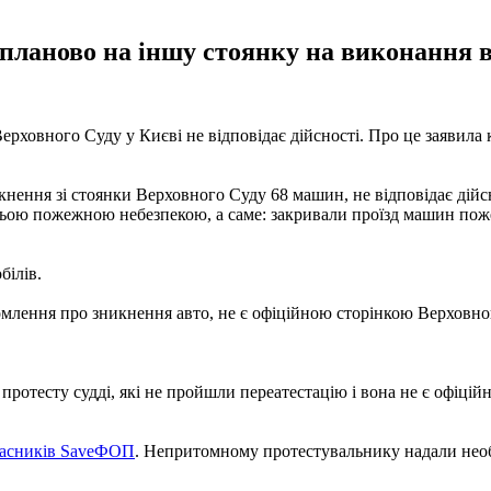
и планово на іншу стоянку на виконання
Верховного Суду у Києві не відповідає дійсності. Про це заявила
кнення зі стоянки Верховного Суду 68 машин, не відповідає дій
ньою пожежною небезпекою, а саме: закривали проїзд машин поже
білів.
домлення про зникнення авто, не є офіційною сторінкою Верховно
ротесту судді, які не пройшли переатестацію і вона не є офіцій
учасників SaveФОП
. Непритомному протестувальнику надали необх