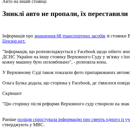
Авто на іншій стоянці
Зниклі авто не пропали, їх переставил
Інформація про
зникнення 68 транспортних засобів
зі стоянки 
Цензор.нет.
"Інформація, що розповсюджується у Facebook щодо нібито зни
ДСНС України на іншу стоянку Верховного Суду у зв'язку з їх
кожну машину було опломбовано", - розповіла вона.
У Верховному Суді також показали фото припаркованих автомо
Ольга Булка додала, що сторінка у Facebook, де з'явилося пові
Скріншот
"Цю сторінку після реформи Верховного суду створили на знак п
Раніше
поліція спростувала інформацію про смерть одного із 
стверджують у МВС.