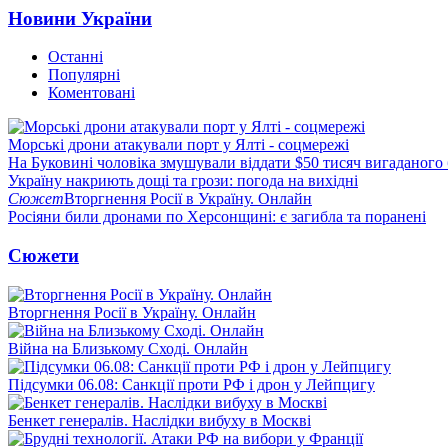
Новини України
Останні
Популярні
Коментовані
Морські дрони атакували порт у Ялті - соцмережі
На Буковині чоловіка змушували віддати $50 тисяч вигаданого
Україну накриють дощі та грози: погода на вихідні
Сюжет
Вторгнення Росії в Україну. Онлайн
Росіяни били дронами по Херсонщині: є загибла та поранені
Сюжети
Вторгнення Росії в Україну. Онлайн
Війна на Близькому Сході. Онлайн
Підсумки 06.08: Санкції проти РФ і дрон у Лейпцигу
Бенкет генералів. Наслідки вибуху в Москві