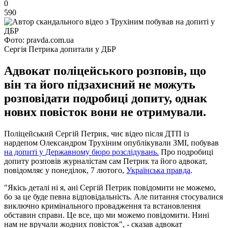
0
590
Фото: pravda.com.ua
Сергія Петрика допитали у ДБР
Адвокат поліцейського розповів, що
він та його підзахисний не можуть
розповідати подробиці допиту, однак
нових повісток вони не отримували.
Поліцейський Сергій Петрик, чиє відео після ДТП із
нардепом Олександром Трухіним опублікували ЗМІ, побував
на допиті у Державному бюро розслідувань.
Про подробиці
допиту розповів журналістам сам Петрик та його адвокат,
повідомляє у понеділок, 7 лютого,
Українська правда
.
"Якісь деталі ні я, ані Сергій Петрик повідомити не можемо,
бо за це буде певна відповідальність. Але питання стосувалися
виключно кримінального провадження та встановлення
обставин справи. Це все, що ми можемо повідомити. Нині
нам не вручали жодних повісток", - сказав адвокат