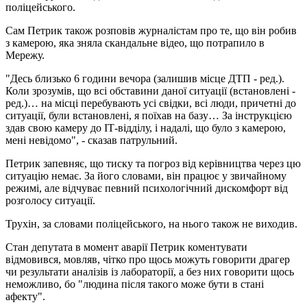
поліцейського.
Сам Петрик також розповів журналістам про те, що він робив
з камерою, яка зняла скандальне відео, що потрапило в
Мережу.
"Десь близько 6 години вечора (залишив місце ДТП - ред.).
Коли зрозумів, що всі обставини даної ситуації (встановлені -
ред.)… на місці перебувають усі свідки, всі люди, причетні до
ситуації, були встановлені, я поїхав на базу… За інструкцією
здав свою камеру до ІТ-відділу, і надалі, що було з камерою,
мені невідомо", - сказав патрульний.
Петрик запевняє, що тиску та погроз від керівництва через цю
ситуацію немає. За його словами, він працює у звичайному
режимі, але відчуває певний психологічний дискомфорт від
розголосу ситуації.
Трухін, за словами поліцейського, на нього також не виходив.
Стан депутата в момент аварії Петрик коментувати
відмовився, мовляв, чітко про щось можуть говорити драгер
чи результати аналізів із лабораторії, а без них говорити щось
неможливо, бо "людина після такого може бути в стані
афекту".