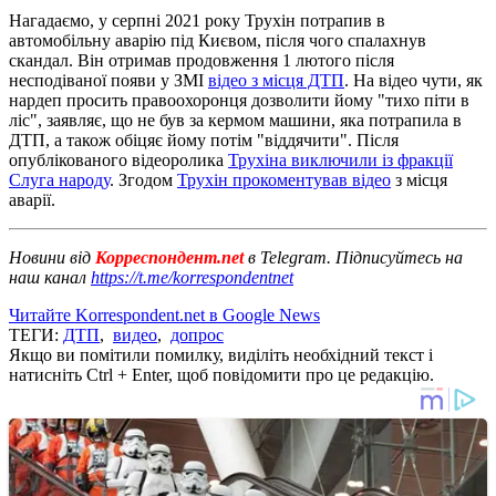
Нагадаємо, у серпні 2021 року Трухін потрапив в
автомобільну аварію під Києвом, після чого спалахнув
скандал. Він отримав продовження 1 лютого після
несподіваної появи у ЗМІ
відео з місця ДТП
. На відео чути, як
нардеп просить правоохоронця дозволити йому "тихо піти в
ліс", заявляє, що не був за кермом машини, яка потрапила в
ДТП, а також обіцяє йому потім "віддячити". Після
опублікованого відеоролика
Трухіна виключили із фракції
Слуга народу
. Згодом
Трухін прокоментував відео
з місця
аварії.
Новини від
Корреспондент.net
в Telegram. Підписуйтесь на
наш канал
https://t.me/korrespondentnet
Читайте Korrespondent.net в Google News
ТЕГИ:
ДТП
,
видео
,
допрос
Якщо ви помітили помилку, виділіть необхідний текст і
натисніть Ctrl + Enter, щоб повідомити про це редакцію.