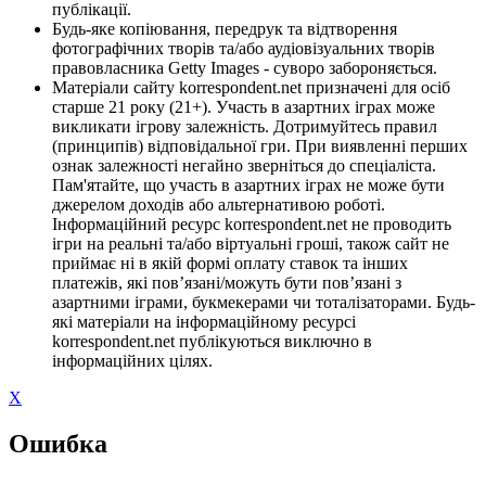
публікації.
Будь-яке копіювання, передрук та відтворення
фотографічних творів та/або аудіовізуальних творів
правовласника Getty Images - суворо забороняється.
Матеріали сайту korrespondent.net призначені для осіб
старше 21 року (21+). Участь в азартних іграх може
викликати ігрову залежність. Дотримуйтесь правил
(принципів) відповідальної гри. При виявленні перших
ознак залежності негайно зверніться до спеціаліста.
Пам'ятайте, що участь в азартних іграх не може бути
джерелом доходів або альтернативою роботі.
Інформаційний ресурс korrespondent.net не проводить
ігри на реальні та/або віртуальні гроші, також сайт не
приймає ні в якій формі оплату ставок та інших
платежів, які пов’язані/можуть бути пов’язані з
азартними іграми, букмекерами чи тоталізаторами. Будь-
які матеріали на інформаційному ресурсі
korrespondent.net публікуються виключно в
інформаційних цілях.
X
Ошибка