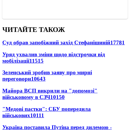
ЧИТАЙТЕ ТАКОЖ
Суд обрав запобіжний захід Стефанішиній
17781
Уряд ухвалив зміни щодо відстрочки від
мобілізації
11515
Зеленський зробив заяву про мирні
переговори
10643
Майора ВСП викрили на "допомозі"
військовому в СЗЧ
10150
"Медові пастки": СБУ попередила
військових
10111
Україна поставила Путіна перед дилемою -