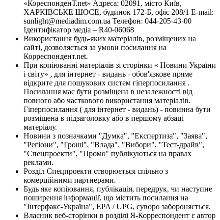
«КореспонденТ.net» Адреса: 02091, місто Київ,
ХАРКІВСЬКЕ ШОСЕ, будинок 172-Б, офіс 208/1 E-mail:
sunlight@mediadim.com.ua
Телефон: 044-205-43-00
Ідентифікатор медіа – R40-06068
Використання будь-яких матеріалів, розміщених на
сайті, дозволяється за умови посилання на
Корреспондент.net.
При копіюванні матеріалів зі сторінки « Новини України
і світу» , для інтернет - видань - обов'язкове пряме
відкрите для пошукових систем гіперпосилання .
Посилання має бути розміщена в незалежності від
повного або часткового використання матеріалів.
Гіперпосилання ( для інтернет - видань) - повинна бути
розміщена в підзаголовку або в першому абзаці
матеріалу.
Новини з позначками "Думка", "Експертиза", "Заява",
"Регіони", "Гроші", "Влада", "Вибори", "Тест-драйв",
"Спецпроекти", "Промо" публікуються на правах
реклами.
Розділ Спецпроекти створюється спільно з
комерційними партнерами.
Будь яке копіювання, публікація, передрук, чи наступне
поширення інформації, що містить посилання на
"Інтерфакс-Україна", EPA / UPG, суворо забороняється.
Власник веб-сторінки в розділі Я-Корреспондент є автор