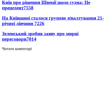
Київ про рішення Швеції щодо судна: Це
прецедент
7558
На Київщині сталося групове зґвалтування 21-
річної дівчини
7226
Зеленський зробив заяву про мирні
переговори
7014
Читати коментарі