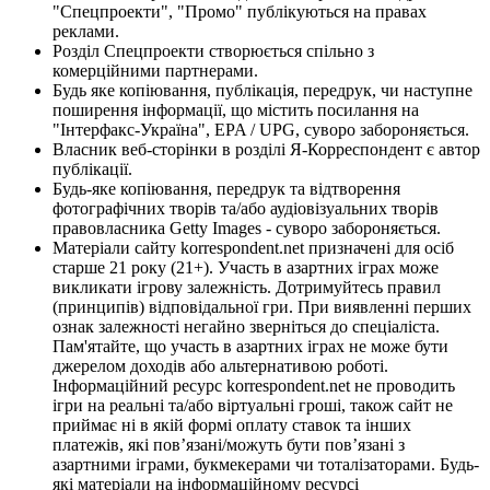
"Спецпроекти", "Промо" публікуються на правах
реклами.
Розділ Спецпроекти створюється спільно з
комерційними партнерами.
Будь яке копіювання, публікація, передрук, чи наступне
поширення інформації, що містить посилання на
"Інтерфакс-Україна", EPA / UPG, суворо забороняється.
Власник веб-сторінки в розділі Я-Корреспондент є автор
публікації.
Будь-яке копіювання, передрук та відтворення
фотографічних творів та/або аудіовізуальних творів
правовласника Getty Images - суворо забороняється.
Матеріали сайту korrespondent.net призначені для осіб
старше 21 року (21+). Участь в азартних іграх може
викликати ігрову залежність. Дотримуйтесь правил
(принципів) відповідальної гри. При виявленні перших
ознак залежності негайно зверніться до спеціаліста.
Пам'ятайте, що участь в азартних іграх не може бути
джерелом доходів або альтернативою роботі.
Інформаційний ресурс korrespondent.net не проводить
ігри на реальні та/або віртуальні гроші, також сайт не
приймає ні в якій формі оплату ставок та інших
платежів, які пов’язані/можуть бути пов’язані з
азартними іграми, букмекерами чи тоталізаторами. Будь-
які матеріали на інформаційному ресурсі