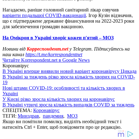
Нагадаємо, раніше головний санітарний лікар озвучив
варіанти подальшої COVID-вакцинації
. Ігор Кузін відзначив,
що є підтверджене державне фінансування на 2022-2023 роки
для забезпечення громадян вакциною.
На Омікрон в Україні хворіє кожен п'ятий – МОЗ
Новини від
Корреспондент.net
у Telegram. Підписуйтесь на
наш канал
https://t.me/korrespondentnet
Читайте Korrespondent.net в Google News
Коронавірус
В Україні вперше виявили новий варіант коронавірусу Цикада
В Україні за тиждень різко зросла кількість хворих на COVID-
19
Нові штами COVID-19: особливості та кількість хворих в
Україні
У Києві різко зросла кількість хворих на коронавірус
В Україні утричі зросла кількість випадків COVID за тиждень
СПЕЦТЕМА:
Коронавірус
ТЕГИ:
Минздрав
,
пандемия
,
МОЗ
Якщо ви помітили помилку, виділіть необхідний текст і
натисніть Ctrl + Enter, щоб повідомити про це редакцію.