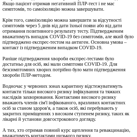
Якщо пацієнт отримав негативний ПЛР-тест і не має
симптомів, то самоізоляцію можна завершувати.
Крім того, самоізоляцію можна завершити за відсутності
симптомів через 5 днів від дати їхньої появи або від дати
отримання позитивного результату тесту. Підтвердженим
вважатимуть випадок COVID-19 без симптомів, але який було
підтверджено експрес-тестом на антиген. Основна умова –
контакт із підтвердженим випадком COVID-19.
Раніше підтвердження хвороби експрес-тестами було
достатньо для осіб, які мали симптоми COVID-19. Для
безсимптомних хворих потрібно було мати підтвердження
хвороби ПЛР-методом.
Водночас у червоних зонах карантину відстежуватимуть
контакти тільки високого ризику інфікування та тяжких
наслідків захворювання. Контактами високого ризику
вважають членів сім'ї інфікованого, вразливих контактних
осіб за станом здоров'я, а також осіб, які перебувають у
закритих приміщеннях з високим ступенем ризику, таких як
лікарні й установи довгострокового догляду.
А тих, хто отримав повний курс щеплення та ревакцинацію,
вважатимуть контактами низького ризику.