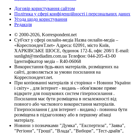
Договір користування сайтом
Політика у сфері конфіденційності і персональних даних
Угода щодо користування
Редакція
© 2000-2026, Korrespondent.net
Суб'єкт у сфері онлайн-медіа Назва онлайн-медіа –
«КореспонденТ.net» Адреса: 02091, місто Київ,
ХАРКІВСЬКЕ ШОСЕ, будинок 172-Б, офіс 208/1 E-mail:
sunlight@mediadim.com.ua
Телефон: 044-205-43-00
Ідентифікатор медіа – R40-06068
Використання будь-яких матеріалів, розміщених на
сайті, дозволяється за умови посилання на
Корреспондент.net.
При копіюванні матеріалів зі сторінки « Новини України
і світу» , для інтернет - видань - обов'язкове пряме
відкрите для пошукових систем гіперпосилання .
Посилання має бути розміщена в незалежності від
повного або часткового використання матеріалів.
Гіперпосилання ( для інтернет - видань) - повинна бути
розміщена в підзаголовку або в першому абзаці
матеріалу.
Новини з позначками "Думка", "Експертиза", "Заява",
"Регіони", "Гроші", "Влада", "Вибори", "Тест-драйв",