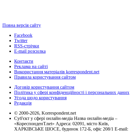
Повна версія сайту
Facebook
Twitter
RSS-стрічки
E-mail розсилка
Контакти
Реклама на сайті
Використання матеріалів korrespondent.net
Правила користування сайтом
Договір користування сайтом
Політика у сфері конфіденційності і персональних даних
Угода щодо користування
Редакція
© 2000-2026, Korrespondent.net
Суб'єкт у сфері онлайн-медіа Назва онлайн-медіа –
«КореспонденТ.net» Адреса: 02091, місто Київ,
ХАРКІВСЬКЕ ШОСЕ, будинок 172-Б, офіс 208/1 E-mail: