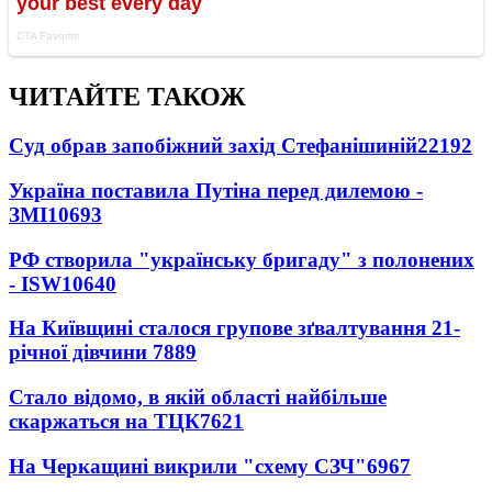
ЧИТАЙТЕ ТАКОЖ
Суд обрав запобіжний захід Стефанішиній
22192
Україна поставила Путіна перед дилемою -
ЗМІ
10693
РФ створила "українську бригаду" з полонених
- ISW
10640
На Київщині сталося групове зґвалтування 21-
річної дівчини
7889
Стало відомо, в якій області найбільше
скаржаться на ТЦК
7621
На Черкащині викрили "схему СЗЧ"
6967