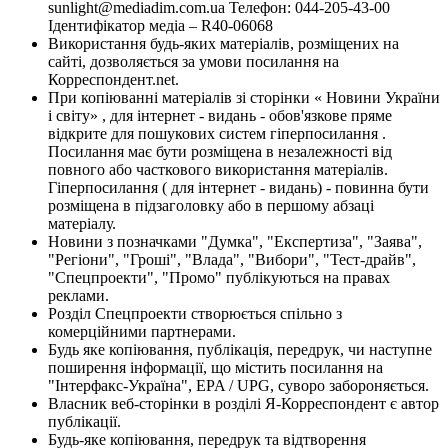
sunlight@mediadim.com.ua
Телефон: 044-205-43-00
Ідентифікатор медіа – R40-06068
Використання будь-яких матеріалів, розміщених на
сайті, дозволяється за умови посилання на
Корреспондент.net.
При копіюванні матеріалів зі сторінки « Новини України
і світу» , для інтернет - видань - обов'язкове пряме
відкрите для пошукових систем гіперпосилання .
Посилання має бути розміщена в незалежності від
повного або часткового використання матеріалів.
Гіперпосилання ( для інтернет - видань) - повинна бути
розміщена в підзаголовку або в першому абзаці
матеріалу.
Новини з позначками "Думка", "Експертиза", "Заява",
"Регіони", "Гроші", "Влада", "Вибори", "Тест-драйв",
"Спецпроекти", "Промо" публікуються на правах
реклами.
Розділ Спецпроекти створюється спільно з
комерційними партнерами.
Будь яке копіювання, публікація, передрук, чи наступне
поширення інформації, що містить посилання на
"Інтерфакс-Україна", EPA / UPG, суворо забороняється.
Власник веб-сторінки в розділі Я-Корреспондент є автор
публікації.
Будь-яке копіювання, передрук та відтворення