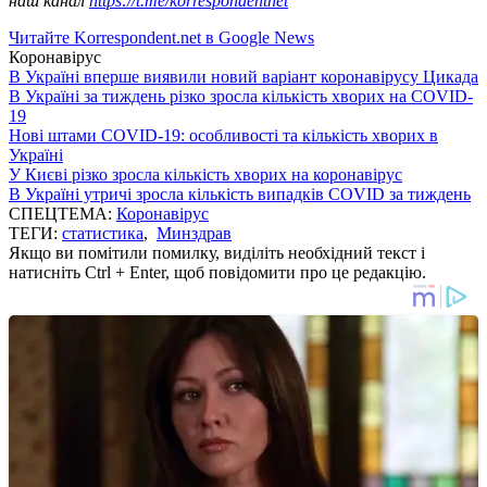
наш канал
https://t.me/korrespondentnet
Читайте Korrespondent.net в Google News
Коронавірус
В Україні вперше виявили новий варіант коронавірусу Цикада
В Україні за тиждень різко зросла кількість хворих на COVID-
19
Нові штами COVID-19: особливості та кількість хворих в
Україні
У Києві різко зросла кількість хворих на коронавірус
В Україні утричі зросла кількість випадків COVID за тиждень
СПЕЦТЕМА:
Коронавірус
ТЕГИ:
статистика
,
Минздрав
Якщо ви помітили помилку, виділіть необхідний текст і
натисніть Ctrl + Enter, щоб повідомити про це редакцію.