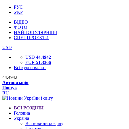
РУС
УКР
ВІДЕО
ФОТО
НАЙПОПУЛЯРНІШІ
СПЕЦПРОЕКТИ
USD
USD
44.4942
EUR
51.3366
Всі курси валют
44.4942
Авторизація
Пошук
RU
ВСІ РОЗДІЛИ
Головна
Україна
Всі новини розділу
Політика