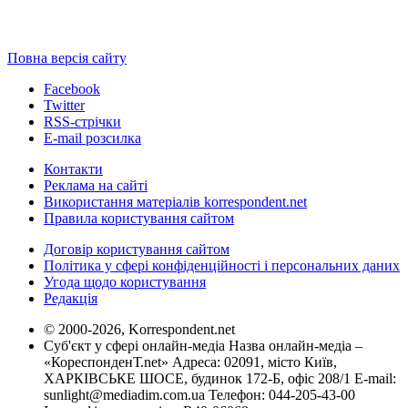
Повна версія сайту
Facebook
Twitter
RSS-стрічки
E-mail розсилка
Контакти
Реклама на сайті
Використання матеріалів korrespondent.net
Правила користування сайтом
Договір користування сайтом
Політика у сфері конфіденційності і персональних даних
Угода щодо користування
Редакція
© 2000-2026, Korrespondent.net
Суб'єкт у сфері онлайн-медіа Назва онлайн-медіа –
«КореспонденТ.net» Адреса: 02091, місто Київ,
ХАРКІВСЬКЕ ШОСЕ, будинок 172-Б, офіс 208/1 E-mail:
sunlight@mediadim.com.ua
Телефон: 044-205-43-00