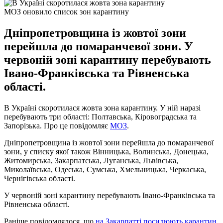
МОЗ оновило список зон карантину
Дніпропетровщина із жовтої зони
перейшла до помаранчевої зони. У
червоній зоні карантину перебувають
Івано-Франківська та Рівненська
області.
В Україні скоротилася жовта зона карантину. У ній наразі
перебувають три області: Полтавська, Кіровоградська та
Запорізька. Про це повідомляє
МОЗ
.
Дніпропетровщина із жовтої зони перейшла до помаранчевої
зони, у списку якої також Вінницька, Волинська, Донецька,
Житомирська, Закарпатська, Луганська, Львівська,
Миколаївська, Одеська, Сумська, Хмельницька, Черкаська,
Чернігівська області.
У червоній зоні карантину перебувають Івано-Франківська та
Рівненська області.
Раніше повідомлялося, що
на Закарпатті посилюють карантин