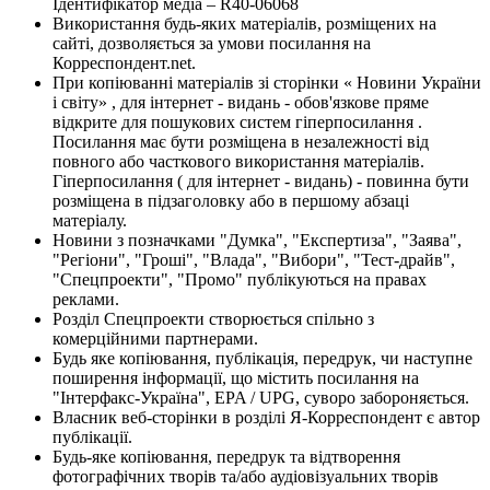
Ідентифікатор медіа – R40-06068
Використання будь-яких матеріалів, розміщених на
сайті, дозволяється за умови посилання на
Корреспондент.net.
При копіюванні матеріалів зі сторінки « Новини України
і світу» , для інтернет - видань - обов'язкове пряме
відкрите для пошукових систем гіперпосилання .
Посилання має бути розміщена в незалежності від
повного або часткового використання матеріалів.
Гіперпосилання ( для інтернет - видань) - повинна бути
розміщена в підзаголовку або в першому абзаці
матеріалу.
Новини з позначками "Думка", "Експертиза", "Заява",
"Регіони", "Гроші", "Влада", "Вибори", "Тест-драйв",
"Спецпроекти", "Промо" публікуються на правах
реклами.
Розділ Спецпроекти створюється спільно з
комерційними партнерами.
Будь яке копіювання, публікація, передрук, чи наступне
поширення інформації, що містить посилання на
"Інтерфакс-Україна", EPA / UPG, суворо забороняється.
Власник веб-сторінки в розділі Я-Корреспондент є автор
публікації.
Будь-яке копіювання, передрук та відтворення
фотографічних творів та/або аудіовізуальних творів