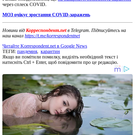
через сплеск COVID.
МОЗ очікує зростання COVID-заражень
Новини від
Корреспондент.net
в Telegram. Підписуйтесь на
наш канал
https://t.me/korrespondentnet
Читайте Korrespondent.net в Google News
ТЕГИ:
пандемия
,
карантин
Якщо ви помітили помилку, виділіть необхідний текст і
натисніть Ctrl + Enter, щоб повідомити про це редакцію.