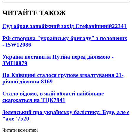
ЧИТАЙТЕ ТАКОЖ
Суд обрав запобіжний захід Стефанішиній
22341
РФ створила "українську бригаду" з полонених
- ISW
12086
Україна поставила Путіна перед дилемою -
ЗМІ
10879
На Київщині сталося групове зґвалтування 21-
річної дівчини
8169
Стало відомо, в якій області найбільше
скаржаться на ТЦК
7941
Зеленський про українську балістику: Буде, але є
"але"
7520
Читати коментарі