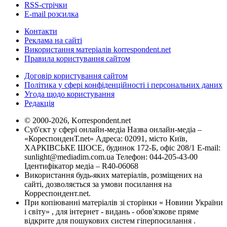
RSS-стрічки
E-mail розсилка
Контакти
Реклама на сайті
Використання матеріалів korrespondent.net
Правила користування сайтом
Договір користування сайтом
Політика у сфері конфіденційності і персональних даних
Угода щодо користування
Редакція
© 2000-2026, Korrespondent.net
Суб'єкт у сфері онлайн-медіа Назва онлайн-медіа –
«КореспонденТ.net» Адреса: 02091, місто Київ,
ХАРКІВСЬКЕ ШОСЕ, будинок 172-Б, офіс 208/1 E-mail:
sunlight@mediadim.com.ua
Телефон: 044-205-43-00
Ідентифікатор медіа – R40-06068
Використання будь-яких матеріалів, розміщених на
сайті, дозволяється за умови посилання на
Корреспондент.net.
При копіюванні матеріалів зі сторінки « Новини України
і світу» , для інтернет - видань - обов'язкове пряме
відкрите для пошукових систем гіперпосилання .