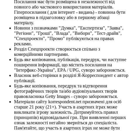
Посилання має бути розміщена в незалежності від
повного або часткового використання матеріалів.
Гіперпосилання ( для інтернет - видань) - повинна бути
розміщена в підзаголовку або в першому абзаці
матеріалу.
Новини з позначками "Думка", "Експертиза", "Заява",
"Регіони", "Гроші", "Влада", "Вибори", "Тест-драйв",
"Спецпроекти", "Промо" публікуються на правах
реклами.
Розділ Спецпроекти створюється спільно з
комерційними партнерами.
Будь яке копіювання, публікація, передрук, чи наступне
поширення інформації, що містить посилання на
"Інтерфакс-Україна", EPA / UPG, суворо забороняється.
Власник веб-сторінки в розділі Я-Корреспондент є автор
публікації.
Будь-яке копіювання, передрук та відтворення
фотографічних творів та/або аудіовізуальних творів
правовласника Getty Images - суворо забороняється.
Матеріали сайту korrespondent.net призначені для осіб
старше 21 року (21+). Участь в азартних іграх може
викликати ігрову залежність. Дотримуйтесь правил
(принципів) відповідальної гри. При виявленні перших
ознак залежності негайно зверніться до спеціаліста.
Пам'ятайте, що участь в азартних іграх не може бути