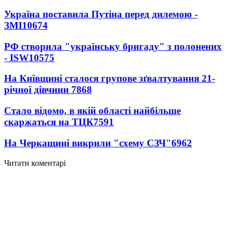
Україна поставила Путіна перед дилемою -
ЗМІ
10674
РФ створила "українську бригаду" з полонених
- ISW
10575
На Київщині сталося групове зґвалтування 21-
річної дівчини
7868
Стало відомо, в якій області найбільше
скаржаться на ТЦК
7591
На Черкащині викрили "схему СЗЧ"
6962
Читати коментарі