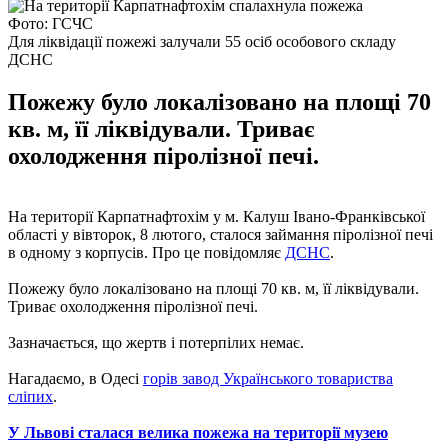
Фото: ГСЧС
Для ліквідації пожежі залучали 55 осіб особового складу
ДСНС
Пожежу було локалізовано на площі 70
кв. м, її ліквідували. Триває
охолодження піролізної печі.
На території Карпатнафтохім у м. Калуш Івано-Франківської
області у вівторок, 8 лютого, сталося займання піролізної печі
в одному з корпусів. Про це повідомляє
ДСНС
.
Пожежу було локалізовано на площі 70 кв. м, її ліквідували.
Триває охолодження піролізної печі.
Зазначається, що жертв і потерпілих немає.
Нагадаємо, в Одесі
горів завод Українського товариства
сліпих
.
У Львові сталася велика пожежа на території музею