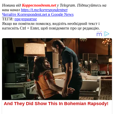
Новини від
Корреспондент.net
у Telegram. Підписуйтесь на
наш канал
https://t.me/korrespondentnet
Читайте Korrespondent.net в Google News
ТЕГИ:
предприятие
Якщо ви помітили помилку, виділіть необхідний текст і
натисніть Ctrl + Enter, щоб повідомити про це редакцію.