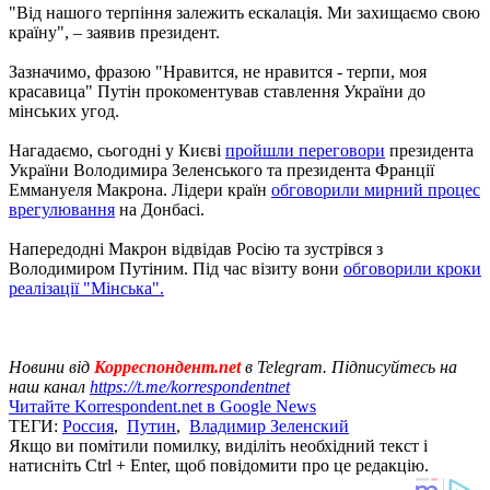
"Від нашого терпіння залежить ескалація. Ми захищаємо свою
країну", – заявив президент.
Зазначимо, фразою "Нравится, не нравится - терпи, моя
красавица" Путін прокоментував ставлення України до
мінських угод.
Нагадаємо, сьогодні у Києві
пройшли переговори
президента
України Володимира Зеленського та президента Франції
Еммануеля Макрона. Лідери країн
обговорили мирний процес
врегулювання
на Донбасі.
Напередодні Макрон відвідав Росію та зустрівся з
Володимиром Путіним. Під час візиту вони
обговорили кроки
реалізації "Мінська".
Новини від
Корреспондент.net
в Telegram. Підписуйтесь на
наш канал
https://t.me/korrespondentnet
Читайте Korrespondent.net в Google News
ТЕГИ:
Россия
,
Путин
,
Владимир Зеленский
Якщо ви помітили помилку, виділіть необхідний текст і
натисніть Ctrl + Enter, щоб повідомити про це редакцію.