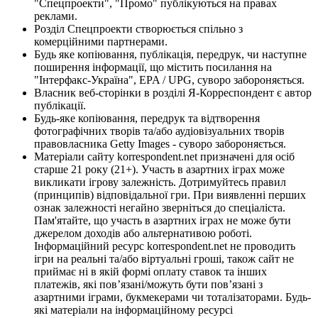
"Спецпроекти", "Промо" публікуються на правах
реклами.
Розділ Спецпроекти створюється спільно з
комерційними партнерами.
Будь яке копіювання, публікація, передрук, чи наступне
поширення інформації, що містить посилання на
"Інтерфакс-Україна", EPA / UPG, суворо забороняється.
Власник веб-сторінки в розділі Я-Корреспондент є автор
публікації.
Будь-яке копіювання, передрук та відтворення
фотографічних творів та/або аудіовізуальних творів
правовласника Getty Images - суворо забороняється.
Матеріали сайту korrespondent.net призначені для осіб
старше 21 року (21+). Участь в азартних іграх може
викликати ігрову залежність. Дотримуйтесь правил
(принципів) відповідальної гри. При виявленні перших
ознак залежності негайно зверніться до спеціаліста.
Пам'ятайте, що участь в азартних іграх не може бути
джерелом доходів або альтернативою роботі.
Інформаційний ресурс korrespondent.net не проводить
ігри на реальні та/або віртуальні гроші, також сайт не
приймає ні в якій формі оплату ставок та інших
платежів, які пов’язані/можуть бути пов’язані з
азартними іграми, букмекерами чи тоталізаторами. Будь-
які матеріали на інформаційному ресурсі