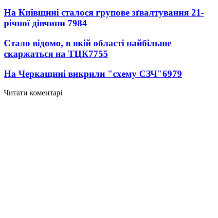
На Київщині сталося групове зґвалтування 21-
річної дівчини
7984
Стало відомо, в якій області найбільше
скаржаться на ТЦК
7755
На Черкащині викрили "схему СЗЧ"
6979
Читати коментарі