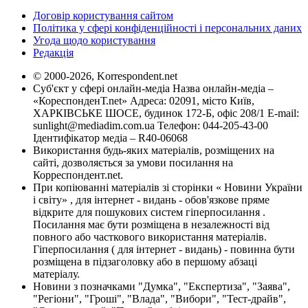
Договір користування сайтом
Політика у сфері конфіденційності і персональних даних
Угода щодо користування
Редакція
© 2000-2026, Korrespondent.net
Суб'єкт у сфері онлайн-медіа Назва онлайн-медіа –
«КореспонденТ.net» Адреса: 02091, місто Київ,
ХАРКІВСЬКЕ ШОСЕ, будинок 172-Б, офіс 208/1 E-mail:
sunlight@mediadim.com.ua
Телефон: 044-205-43-00
Ідентифікатор медіа – R40-06068
Використання будь-яких матеріалів, розміщених на
сайті, дозволяється за умови посилання на
Корреспондент.net.
При копіюванні матеріалів зі сторінки « Новини України
і світу» , для інтернет - видань - обов'язкове пряме
відкрите для пошукових систем гіперпосилання .
Посилання має бути розміщена в незалежності від
повного або часткового використання матеріалів.
Гіперпосилання ( для інтернет - видань) - повинна бути
розміщена в підзаголовку або в першому абзаці
матеріалу.
Новини з позначками "Думка", "Експертиза", "Заява",
"Регіони", "Гроші", "Влада", "Вибори", "Тест-драйв",