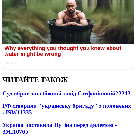
ЧИТАЙТЕ ТАКОЖ
Суд обрав запобіжний захід Стефанішиній
22242
РФ створила "українську бригаду" з полонених
- ISW
11335
Україна поставила Путіна перед дилемою -
ЗМІ
10765