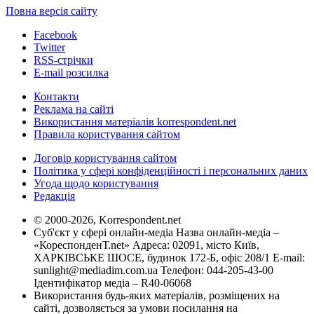
Повна версія сайту
Facebook
Twitter
RSS-стрічки
E-mail розсилка
Контакти
Реклама на сайті
Використання матеріалів korrespondent.net
Правила користування сайтом
Договір користування сайтом
Політика у сфері конфіденційності і персональних даних
Угода щодо користування
Редакція
© 2000-2026, Korrespondent.net
Суб'єкт у сфері онлайн-медіа Назва онлайн-медіа –
«КореспонденТ.net» Адреса: 02091, місто Київ,
ХАРКІВСЬКЕ ШОСЕ, будинок 172-Б, офіс 208/1 E-mail:
sunlight@mediadim.com.ua
Телефон: 044-205-43-00
Ідентифікатор медіа – R40-06068
Використання будь-яких матеріалів, розміщених на
сайті, дозволяється за умови посилання на