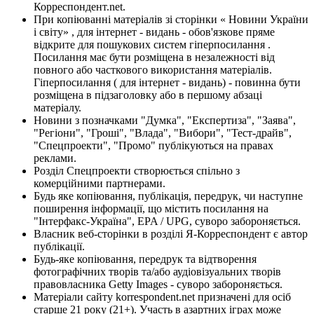
Корреспондент.net.
При копіюванні матеріалів зі сторінки « Новини України
і світу» , для інтернет - видань - обов'язкове пряме
відкрите для пошукових систем гіперпосилання .
Посилання має бути розміщена в незалежності від
повного або часткового використання матеріалів.
Гіперпосилання ( для інтернет - видань) - повинна бути
розміщена в підзаголовку або в першому абзаці
матеріалу.
Новини з позначками "Думка", "Експертиза", "Заява",
"Регіони", "Гроші", "Влада", "Вибори", "Тест-драйв",
"Спецпроекти", "Промо" публікуються на правах
реклами.
Розділ Спецпроекти створюється спільно з
комерційними партнерами.
Будь яке копіювання, публікація, передрук, чи наступне
поширення інформації, що містить посилання на
"Інтерфакс-Україна", EPA / UPG, суворо забороняється.
Власник веб-сторінки в розділі Я-Корреспондент є автор
публікації.
Будь-яке копіювання, передрук та відтворення
фотографічних творів та/або аудіовізуальних творів
правовласника Getty Images - суворо забороняється.
Матеріали сайту korrespondent.net призначені для осіб
старше 21 року (21+). Участь в азартних іграх може