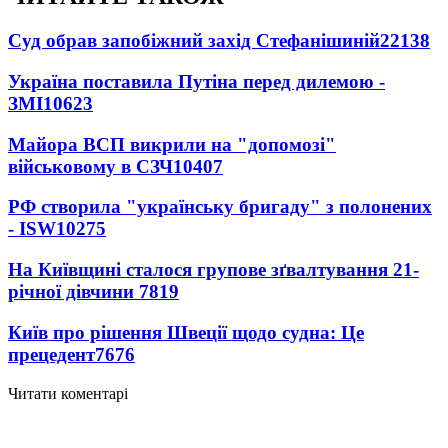
Суд обрав запобіжний захід Стефанішиній
22138
Україна поставила Путіна перед дилемою -
ЗМІ
10623
Майора ВСП викрили на "допомозі"
військовому в СЗЧ
10407
РФ створила "українську бригаду" з полонених
- ISW
10275
На Київщині сталося групове зґвалтування 21-
річної дівчини
7819
Київ про рішення Швеції щодо судна: Це
прецедент
7676
Читати коментарі