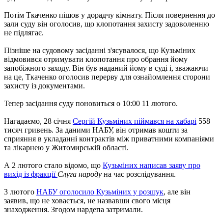
Потім Ткаченко пішов у дорадчу кімнату. Після повернення до
зали суду він оголосив, що клопотання захисту задоволенню
не підлягає.
Пізніше на судовому засіданні з'ясувалося, що Кузьміних
відмовився отримувати клопотання про обрання йому
запобіжного заходу. Він був наданий йому в суді і, зважаючи
на це, Ткаченко оголосив перерву для ознайомлення сторони
захисту із документами.
Тепер засідання суду поновиться о 10:00 11 лютого.
Нагадаємо, 28 січня
Сергій Кузьміних піймався на хабарі
558
тисяч гривень. За даними НАБУ, він отримав кошти за
сприяння в укладанні контрактів між приватними компаніями
та лікарнею у Житомирській області.
А 2 лютого стало відомо, що
Кузьміних написав заяву про
вихід із фракції
Слуга народу
на час розслідування.
3 лютого
НАБУ оголосило Кузьміних у розшук
, але він
заявив, що не ховається, не назвавши свого місця
знаходження. Згодом нардепа затримали.