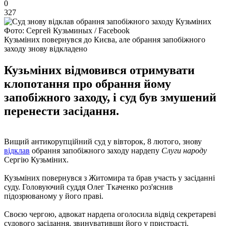
0
327
Фото: Сергей Кузьминых / Facebook
Кузьміних повернувся до Києва, але обрання запобіжного
заходу знову відкладено
Кузьміних відмовився отримувати
клопотання про обрання йому
запобіжного заходу, і суд був змушений
перенести засідання.
Вищий антикорупційний суд у вівторок, 8 лютого, знову
відклав
обрання запобіжного заходу нардепу
Слуги народу
Сергію Кузьміних.
Кузьміних повернувся з Житомира та брав участь у засіданні
суду. Головуючий суддя Олег Ткаченко роз'яснив
підозрюваному у його праві.
Своєю чергою, адвокат нардепа оголосила відвід секретареві
судового засідання, звинувативши його у пристрасті.