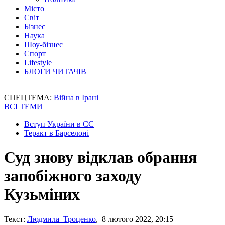
Місто
Світ
Бізнес
Наука
Шоу-бізнес
Спорт
Lifestyle
БЛОГИ ЧИТАЧІВ
СПЕЦТЕМА:
Війна в Ірані
ВСІ ТЕМИ
Вступ України в ЄС
Теракт в Барселоні
Суд знову відклав обрання
запобіжного заходу
Кузьміних
Текст:
Людмила Троценко
, 8 лютого 2022, 20:15