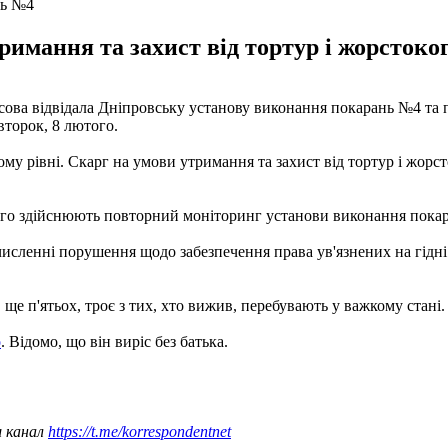
нь №4
римання та захист від тортур і жорстоко
а відвідала Дніпровську установу виконання покарань №4 та п
второк, 8 лютого.
у рівні. Скарг на умови утримання та захист від тортур і жорс
ого здійснюють повторний моніторинг установи виконання покар
численні порушення щодо забезпечення права ув'язнених на гідн
 ще п'ятьох, троє з тих, хто вижив, перебувають у важкому стані
о
. Відомо, що він виріс без батька.
ш канал
https://t.me/korrespondentnet