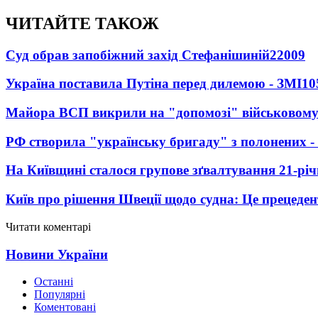
ЧИТАЙТЕ ТАКОЖ
Суд обрав запобіжний захід Стефанішиній
22009
Україна поставила Путіна перед дилемою - ЗМІ
10
Майора ВСП викрили на "допомозі" військовому
РФ створила "українську бригаду" з полонених -
На Київщині сталося групове зґвалтування 21-річ
Київ про рішення Швеції щодо судна: Це прецеден
Читати коментарі
Новини України
Останні
Популярні
Коментовані