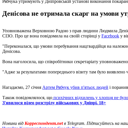
Рябчука утримують у Дніпровській установі виконання покара
Денісова не отримала скарг на умови ут
Уповноважена Верховною Радою з прав людини Людмила Денісов
СІЗО. Про це вона повідомила на своїй сторінці у
Facebook
у ві
"Переконалася, що умови перебування нацгвардійця на належном
Денісова.
Вона наголосила, що співробітники секретаріату уповноважен
"Адже за результатами попереднього візиту там було виявлено 
Нагадаємо, 27 січня
Артем Рябчук убив п'ятьох людей
і поранив
Також повідомлялося, що
психічних відхилень у хлопця не бул
З'явилося відео розстрілу військових у Дніпрі. 18+
Новини від
Корреспондент.net
в Telegram. Підписуйтесь на на