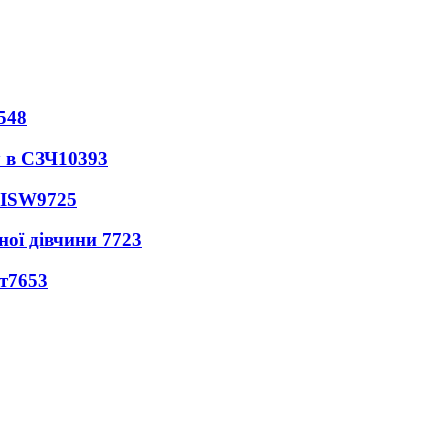
548
 в СЗЧ
10393
 ISW
9725
ної дівчини
7723
т
7653