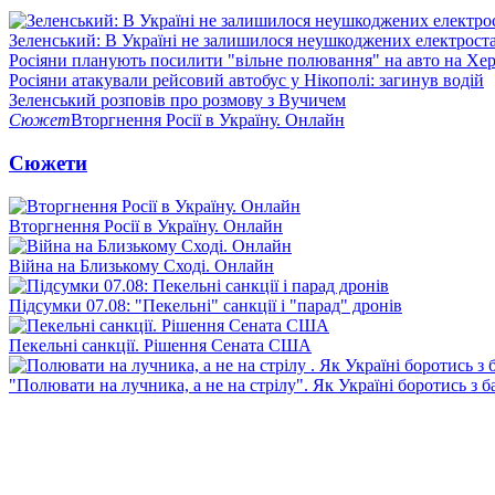
Зеленський: В Україні не залишилося неушкоджених електрост
Росіяни планують посилити "вільне полювання" на авто на Хе
Росіяни атакували рейсовий автобус у Нікополі: загинув водій
Зеленський розповів про розмову з Вучичем
Сюжет
Вторгнення Росії в Україну. Онлайн
Сюжети
Вторгнення Росії в Україну. Онлайн
Війна на Близькому Сході. Онлайн
Підсумки 07.08: "Пекельні" санкції і "парад" дронів
Пекельні санкції. Рішення Сената США
"Полювати на лучника, а не на стрілу". Як Україні боротись з 