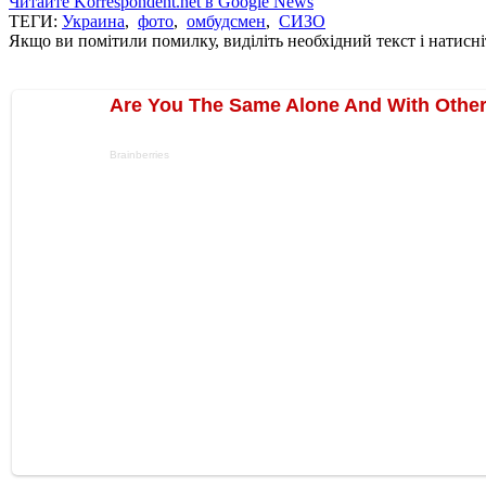
Читайте Korrespondent.net в Google News
ТЕГИ:
Украина
,
фото
,
омбудсмен
,
СИЗО
Якщо ви помітили помилку, виділіть необхідний текст і натисніт