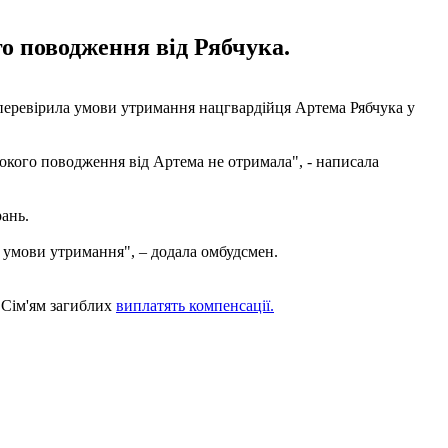
го поводження від Рябчука.
еревірила умови утримання нацгвардійця Артема Рябчука у
токого поводження від Артема не отримала", - написала
ань.
і умови утримання", – додала омбудсмен.
. Сім'ям загиблих
виплатять компенсації.