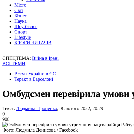
Місто
Світ
Бізнес
Наука
Шоу-бізнес
Спорт
Lifestyle
БЛОГИ ЧИТАЧІВ
СПЕЦТЕМА:
Війна в Ірані
ВСІ ТЕМИ
Вступ України в ЄС
Теракт в Барселоні
Омбудсмен перевірила умови 
Текст:
Людмила Троценко
, 8 лютого 2022, 20:29
0
908
Фото: Людмила Денисова / Facebook