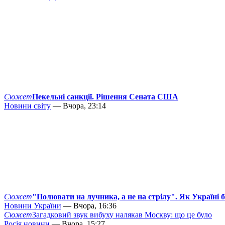
Сюжет
Пекельні санкції. Рішення Сената США
Новини світу
— Вчора, 23:14
Сюжет
"Полювати на лучника, а не на стрілу". Як Україні 
Новини України
— Вчора, 16:36
Сюжет
Загадковий звук вибуху налякав Москву: що це було
Росія новини
— Вчора, 15:27