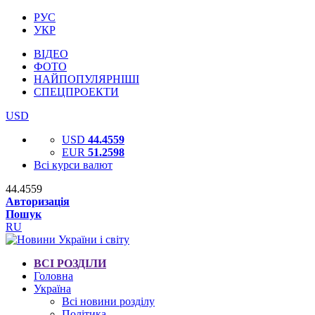
РУС
УКР
ВІДЕО
ФОТО
НАЙПОПУЛЯРНІШІ
СПЕЦПРОЕКТИ
USD
USD
44.4559
EUR
51.2598
Всі курси валют
44.4559
Авторизація
Пошук
RU
ВСІ РОЗДІЛИ
Головна
Україна
Всі новини розділу
Політика