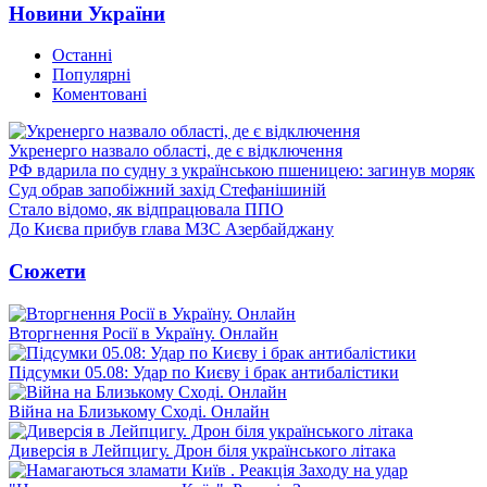
Новини України
Останні
Популярні
Коментовані
Укренерго назвало області, де є відключення
РФ вдарила по судну з українською пшеницею: загинув моряк
Суд обрав запобіжний захід Стефанішиній
Стало відомо, як відпрацювала ППО
До Києва прибув глава МЗС Азербайджану
Сюжети
Вторгнення Росії в Україну. Онлайн
Підсумки 05.08: Удар по Києву і брак антибалістики
Війна на Близькому Сході. Онлайн
Диверсія в Лейпцигу. Дрон біля українського літака