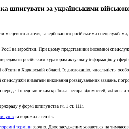
іка шпигувати за українськими військо
ли місцевого жителя, завербованого російськими спецслужбами, 
о Росії на заробітки. При цьому представники іноземної спецслу
 передавати російським кураторам актуальну інформацію у сфері
 об'єкти в Харківській області, їх дислокацію, чисельність, осо
кі спецслужби вимагали виконання розвідувальних завдань, погр
 передачі представникам країни-агресора відомостей, які могли з
жзраду у формі шпигунства (ч. 1 ст. 111).
пигунів
та ворожих агентів.
тюремні терміни
заочно. Двоє засуджених ховаються на тимчасово