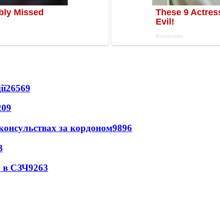
ії
26569
209
 консульствах за кордоном
9896
3
 в СЗЧ
9263