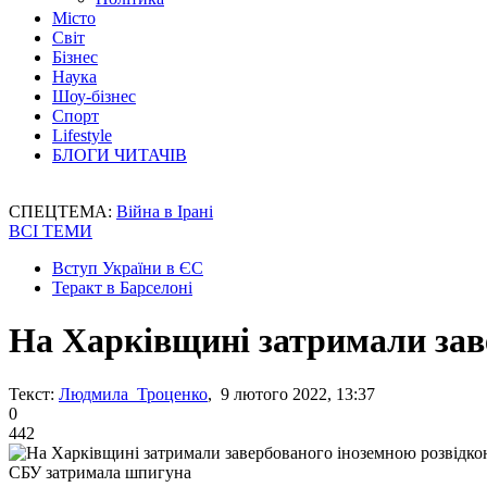
Місто
Світ
Бізнес
Наука
Шоу-бізнес
Спорт
Lifestyle
БЛОГИ ЧИТАЧІВ
СПЕЦТЕМА:
Війна в Ірані
ВСІ ТЕМИ
Вступ України в ЄС
Теракт в Барселоні
На Харківщині затримали зав
Текст:
Людмила Троценко
, 9 лютого 2022, 13:37
0
442
СБУ затримала шпигуна