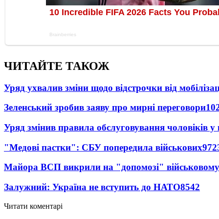
ЧИТАЙТЕ ТАКОЖ
Уряд ухвалив зміни щодо відстрочки від мобілізац
Зеленський зробив заяву про мирні переговори
10
Уряд змінив правила обслуговування чоловіків у
"Медові пастки": СБУ попередила військових
972
Майора ВСП викрили на "допомозі" військовому
Залужний: Україна не вступить до НАТО
8542
Читати коментарі