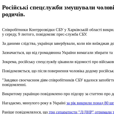
Російські спецслужби змушували чолов
родичів.
Співробітники Контррозвідки СБУ у Харківській області викри
у середу, 9 лютого, повідомляє прес-служба СБУ.
За даними слідства, українця завербували, коли він виїжджав д
Зазначається, що від громадянина України вимагали збирати та
Зокрема, російську спецслужбу цікавили відомості про військові
Повідомляється, що після повернення чоловіка додому російсь
"Завдяки своєчасним діям співробітників СБУ вдалося запобігти
повідомленні.
Викритому українцю повідомлено про підозру за статтею про дер
Нагадаємо, минулого року в Україні
за рік викрили понад 80 ш
Раніше повідомлялося, що
три сепаратисти "Л/ДНР" отримали 