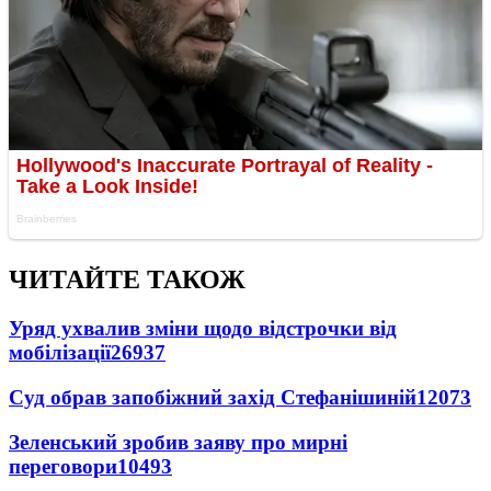
ЧИТАЙТЕ ТАКОЖ
Уряд ухвалив зміни щодо відстрочки від
мобілізації
26937
Суд обрав запобіжний захід Стефанішиній
12073
Зеленський зробив заяву про мирні
переговори
10493