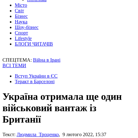
Місто
Світ
Бізнес
Наука
Шоу-бізнес
Спорт
Lifestyle
БЛОГИ ЧИТАЧІВ
СПЕЦТЕМА:
Війна в Ірані
ВСІ ТЕМИ
Вступ України в ЄС
Теракт в Барселоні
Україна отримала ще один
військовий вантаж із
Британії
Текст:
Людмила Троценко
, 9 лютого 2022, 15:37