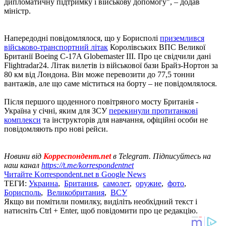
дипломатичну підтримку і військову допомогу", – додав
міністр.
Напередодні повідомлялося, що у Борисполі
приземлився
військово-транспортний літак
Королівських ВПС Великої
Британії Boeing C-17A Globemaster III. Про це свідчили дані
Flightradar24. Літак вилетів із військової бази Брайз-Нортон за
80 км від Лондона. Він може перевозити до 77,5 тонни
вантажів, але що саме міститься на борту – не повідомлялося.
Після першого щоденного повітряного мосту Британія -
Україна у січні, яким для ЗСУ
перекинули протитанкові
комплекси
та інструкторів для навчання, офіційні особи не
повідомляють про нові рейси.
Новини від
Корреспондент.net
в Telegram. Підписуйтесь на
наш канал
https://t.me/korrespondentnet
Читайте Korrespondent.net в Google News
ТЕГИ:
Украина
,
Британия
,
самолет
,
оружие
,
фото
,
Борисполь
,
Великобритания
,
ВСУ
Якщо ви помітили помилку, виділіть необхідний текст і
натисніть Ctrl + Enter, щоб повідомити про це редакцію.