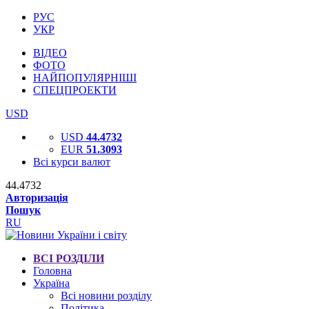
РУС
УКР
ВІДЕО
ФОТО
НАЙПОПУЛЯРНІШІ
СПЕЦПРОЕКТИ
USD
USD
44.4732
EUR
51.3093
Всі курси валют
44.4732
Авторизація
Пошук
RU
ВСІ РОЗДІЛИ
Головна
Україна
Всі новини розділу
Політика