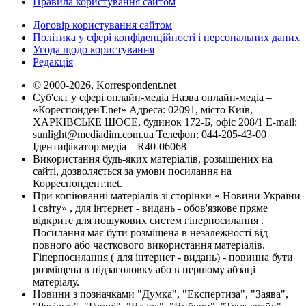
Правила користування сайтом
Договір користування сайтом
Політика у сфері конфіденційності і персональних даних
Угода щодо користування
Редакція
© 2000-2026, Korrespondent.net
Суб'єкт у сфері онлайн-медіа Назва онлайн-медіа –
«КореспонденТ.net» Адреса: 02091, місто Київ,
ХАРКІВСЬКЕ ШОСЕ, будинок 172-Б, офіс 208/1 E-mail:
sunlight@mediadim.com.ua
Телефон: 044-205-43-00
Ідентифікатор медіа – R40-06068
Використання будь-яких матеріалів, розміщених на
сайті, дозволяється за умови посилання на
Корреспондент.net.
При копіюванні матеріалів зі сторінки « Новини України
і світу» , для інтернет - видань - обов'язкове пряме
відкрите для пошукових систем гіперпосилання .
Посилання має бути розміщена в незалежності від
повного або часткового використання матеріалів.
Гіперпосилання ( для інтернет - видань) - повинна бути
розміщена в підзаголовку або в першому абзаці
матеріалу.
Новини з позначками "Думка", "Експертиза", "Заява",