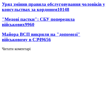
Уряд змінив правила обслуговування чоловіків у
консульствах за кордоном
10148
"Медові пастки": СБУ попередила
військових
9960
Майора ВСП викрили на "допомозі"
військовому в СЗЧ
9656
Читати коментарі