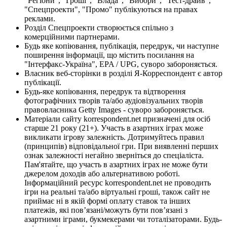
"Регіони", "Гроші", "Влада", "Вибори", "Тест-драйв",
"Спецпроекти", "Промо" публікуються на правах
реклами.
Розділ Спецпроекти створюється спільно з
комерційними партнерами.
Будь яке копіювання, публікація, передрук, чи наступне
поширення інформації, що містить посилання на
"Інтерфакс-Україна", EPA / UPG, суворо забороняється.
Власник веб-сторінки в розділі Я-Корреспондент є автор
публікації.
Будь-яке копіювання, передрук та відтворення
фотографічних творів та/або аудіовізуальних творів
правовласника Getty Images - суворо забороняється.
Матеріали сайту korrespondent.net призначені для осіб
старше 21 року (21+). Участь в азартних іграх може
викликати ігрову залежність. Дотримуйтесь правил
(принципів) відповідальної гри. При виявленні перших
ознак залежності негайно зверніться до спеціаліста.
Пам'ятайте, що участь в азартних іграх не може бути
джерелом доходів або альтернативою роботі.
Інформаційний ресурс korrespondent.net не проводить
ігри на реальні та/або віртуальні гроші, також сайт не
приймає ні в якій формі оплату ставок та інших
платежів, які пов’язані/можуть бути пов’язані з
азартними іграми, букмекерами чи тоталізаторами. Будь-