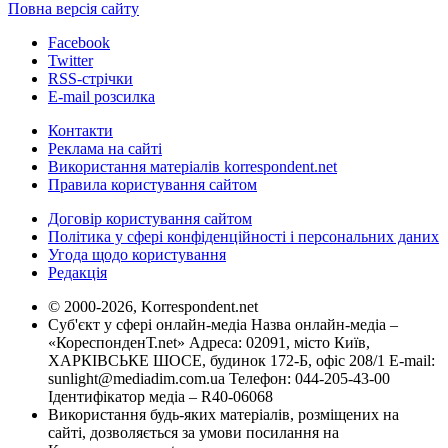
Повна версія сайту
Facebook
Twitter
RSS-стрічки
E-mail розсилка
Контакти
Реклама на сайті
Використання матеріалів korrespondent.net
Правила користування сайтом
Договір користування сайтом
Політика у сфері конфіденційності і персональних даних
Угода щодо користування
Редакція
© 2000-2026, Korrespondent.net
Суб'єкт у сфері онлайн-медіа Назва онлайн-медіа –
«КореспонденТ.net» Адреса: 02091, місто Київ,
ХАРКІВСЬКЕ ШОСЕ, будинок 172-Б, офіс 208/1 E-mail:
sunlight@mediadim.com.ua
Телефон: 044-205-43-00
Ідентифікатор медіа – R40-06068
Використання будь-яких матеріалів, розміщених на
сайті, дозволяється за умови посилання на