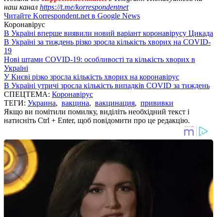
наш канал
https://t.me/korrespondentnet
Читайте Korrespondent.net в Google News
Коронавірус
В Україні вперше виявили новий варіант коронавірусу Цикада
В Україні за тиждень різко зросла кількість хворих на COVID-
19
Нові штами COVID-19: особливості та кількість хворих в
Україні
У Києві різко зросла кількість хворих на коронавірус
В Україні утричі зросла кількість випадків COVID за тиждень
СПЕЦТЕМА:
Коронавірус
ТЕГИ:
Украина
,
вакцина
,
вакцинация
,
прививки
Якщо ви помітили помилку, виділіть необхідний текст і
натисніть Ctrl + Enter, щоб повідомити про це редакцію.