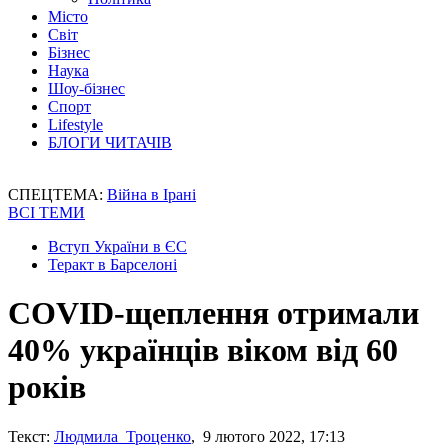
Місто
Світ
Бізнес
Наука
Шоу-бізнес
Спорт
Lifestyle
БЛОГИ ЧИТАЧІВ
СПЕЦТЕМА:
Війна в Ірані
ВСІ ТЕМИ
Вступ України в ЄС
Теракт в Барселоні
COVID-щеплення отримали
40% українців віком від 60
років
Текст:
Людмила Троценко
, 9 лютого 2022, 17:13