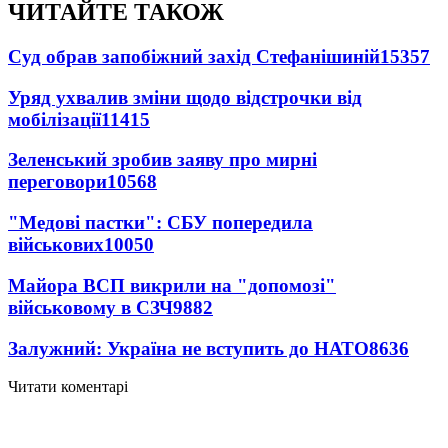
ЧИТАЙТЕ ТАКОЖ
Суд обрав запобіжний захід Стефанішиній
15357
Уряд ухвалив зміни щодо відстрочки від
мобілізації
11415
Зеленський зробив заяву про мирні
переговори
10568
"Медові пастки": СБУ попередила
військових
10050
Майора ВСП викрили на "допомозі"
військовому в СЗЧ
9882
Залужний: Україна не вступить до НАТО
8636
Читати коментарі