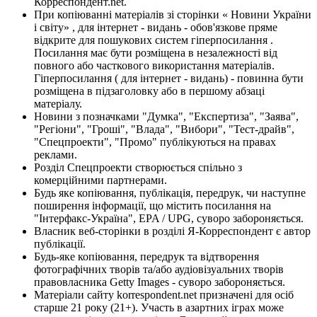
Корреспондент.net.
При копіюванні матеріалів зі сторінки « Новини України
і світу» , для інтернет - видань - обов'язкове пряме
відкрите для пошукових систем гіперпосилання .
Посилання має бути розміщена в незалежності від
повного або часткового використання матеріалів.
Гіперпосилання ( для інтернет - видань) - повинна бути
розміщена в підзаголовку або в першому абзаці
матеріалу.
Новини з позначками "Думка", "Експертиза", "Заява",
"Регіони", "Гроші", "Влада", "Вибори", "Тест-драйв",
"Спецпроекти", "Промо" публікуються на правах
реклами.
Розділ Спецпроекти створюється спільно з
комерційними партнерами.
Будь яке копіювання, публікація, передрук, чи наступне
поширення інформації, що містить посилання на
"Інтерфакс-Україна", EPA / UPG, суворо забороняється.
Власник веб-сторінки в розділі Я-Корреспондент є автор
публікації.
Будь-яке копіювання, передрук та відтворення
фотографічних творів та/або аудіовізуальних творів
правовласника Getty Images - суворо забороняється.
Матеріали сайту korrespondent.net призначені для осіб
старше 21 року (21+). Участь в азартних іграх може