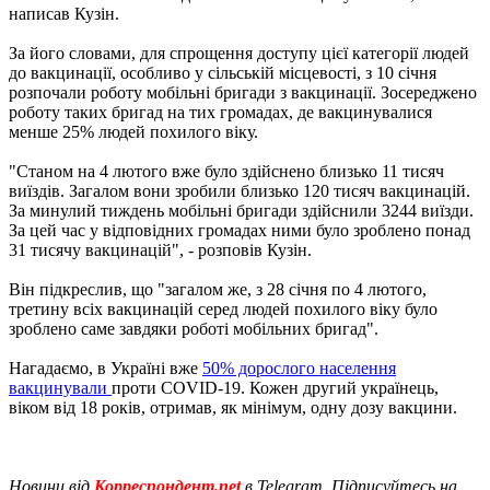
написав Кузін.
За його словами, для спрощення доступу цієї категорії людей
до вакцинації, особливо у сільській місцевості, з 10 січня
розпочали роботу мобільні бригади з вакцинації. Зосереджено
роботу таких бригад на тих громадах, де вакцинувалися
менше 25% людей похилого віку.
"Станом на 4 лютого вже було здійснено близько 11 тисяч
виїздів. Загалом вони зробили близько 120 тисяч вакцинацій.
За минулий тиждень мобільні бригади здійснили 3244 виїзди.
За цей час у відповідних громадах ними було зроблено понад
31 тисячу вакцинацій", - розповів Кузін.
Він підкреслив, що "загалом же, з 28 січня по 4 лютого,
третину всіх вакцинацій серед людей похилого віку було
зроблено саме завдяки роботі мобільних бригад".
Нагадаємо, в Україні вже
50% дорослого населення
вакцинували
проти COVID-19. Кожен другий українець,
віком від 18 років, отримав, як мінімум, одну дозу вакцини.
Новини від
Корреспондент.net
в Telegram. Підписуйтесь на