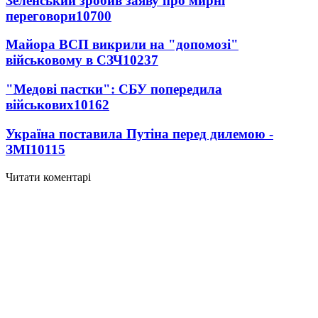
Зеленський зробив заяву про мирні
переговори
10700
Майора ВСП викрили на "допомозі"
військовому в СЗЧ
10237
"Медові пастки": СБУ попередила
військових
10162
Україна поставила Путіна перед дилемою -
ЗМІ
10115
Читати коментарі