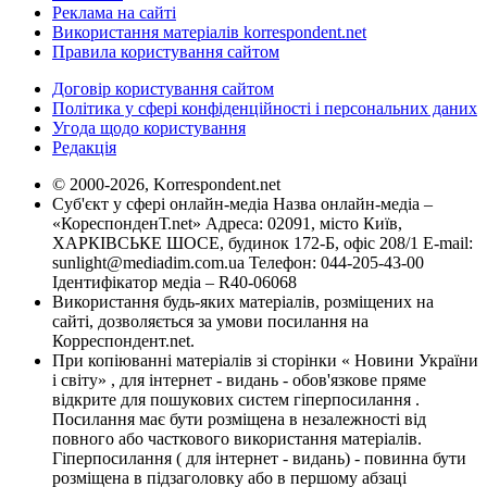
Реклама на сайті
Використання матеріалів korrespondent.net
Правила користування сайтом
Договір користування сайтом
Політика у сфері конфіденційності і персональних даних
Угода щодо користування
Редакція
© 2000-2026, Korrespondent.net
Суб'єкт у сфері онлайн-медіа Назва онлайн-медіа –
«КореспонденТ.net» Адреса: 02091, місто Київ,
ХАРКІВСЬКЕ ШОСЕ, будинок 172-Б, офіс 208/1 E-mail:
sunlight@mediadim.com.ua
Телефон: 044-205-43-00
Ідентифікатор медіа – R40-06068
Використання будь-яких матеріалів, розміщених на
сайті, дозволяється за умови посилання на
Корреспондент.net.
При копіюванні матеріалів зі сторінки « Новини України
і світу» , для інтернет - видань - обов'язкове пряме
відкрите для пошукових систем гіперпосилання .
Посилання має бути розміщена в незалежності від
повного або часткового використання матеріалів.
Гіперпосилання ( для інтернет - видань) - повинна бути
розміщена в підзаголовку або в першому абзаці