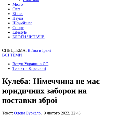
Місто
Світ
Бізнес
Наука
Шоу-бізнес
Спорт
Lifestyle
БЛОГИ ЧИТАЧІВ
СПЕЦТЕМА:
Війна в Ірані
ВСІ ТЕМИ
Вступ України в ЄС
Теракт в Барселоні
Кулеба: Німеччина не має
юридичних заборон на
поставки зброї
Текст:
Олена Буркало
, 9 лютого 2022, 22:43