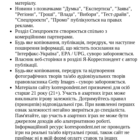
матеріалу.
Новини з позначками "Думка", "Експертиза", "Заява",
"Регіони", "Гроші", "Влада", "Вибори", "Тест-драйв",
"Спецпроекти", "Промо" публікуються на правах
реклами.
Розділ Спецпроекти створюється спільно з
комерційними партнерами.
Будь яке копіювання, публікація, передрук, чи наступне
поширення інформації, що містить посилання на
"Інтерфакс-Україна", EPA / UPG, суворо забороняється.
Власник веб-сторінки в розділі Я-Корреспондент є автор
публікації.
Будь-яке копіювання, передрук та відтворення
фотографічних творів та/або аудіовізуальних творів
правовласника Getty Images - суворо забороняється.
Матеріали сайту korrespondent.net призначені для осіб
старше 21 року (21+). Участь в азартних іграх може
викликати ігрову залежність. Дотримуйтесь правил
(принципів) відповідальної гри. При виявленні перших
ознак залежності негайно зверніться до спеціаліста.
Пам'ятайте, що участь в азартних іграх не може бути
джерелом доходів або альтернативою роботі.
Інформаційний ресурс korrespondent.net не проводить
ігри на реальні та/або віртуальні гроші, також сайт не
приймає ні в якій формі оплату ставок та інших