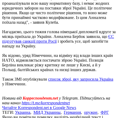
проаналізували всю вашу нормативну базу, і немає жодних
юридичних заборон на поставки зброї Україні. Це політичне
рішення. Якщо це чисто політичне рішення, то воно може
бути принаймні частково модифіковане. Із цим Анналена
поїхала назад", - заявив Кулеба.
Нагадаємо, цього тижня голова німецької дипломатії вдруге за
місяць приїхала до України. Анналена Бербок заявила, що
ЄС
підготував санкції проти Росії
і зробить усе, щоб запобігти
нападу на Україну.
Як відомо, уряд Німеччини, на відміну від влади інших країн
НАТО, відмовляється постачати зброю Україні. Позиція
Берліна викликає різку критику не лише у Києві, а й у
Польщі, балтійських країнах та низці інших держав.
Також ЗМІ опублікували
список зброї, яку запросила Україна
у Німеччини.
Новини від
Корреспондент.net
у Telegram. Підписуйтесь на
наш канал
https://t.me/korrespondentnet
Читайте Korrespondent.net в Google News
ТЕГИ:
Украина
,
МИД Украины
,
Германия
,
оружие
,
ФРГ
Якщо ви помітили помилку, виділіть необхідний текст і