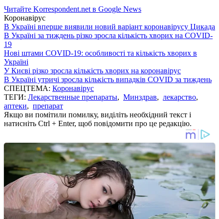
Читайте Korrespondent.net в Google News
Коронавірус
В Україні вперше виявили новий варіант коронавірусу Цикада
В Україні за тиждень різко зросла кількість хворих на COVID-
19
Нові штами COVID-19: особливості та кількість хворих в
Україні
У Києві різко зросла кількість хворих на коронавірус
В Україні утричі зросла кількість випадків COVID за тиждень
СПЕЦТЕМА:
Коронавірус
ТЕГИ:
Лекарственные препараты
,
Минздрав
,
лекарство
,
аптеки
,
препарат
Якщо ви помітили помилку, виділіть необхідний текст і
натисніть Ctrl + Enter, щоб повідомити про це редакцію.