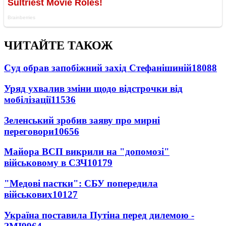
ЧИТАЙТЕ ТАКОЖ
Суд обрав запобіжний захід Стефанішиній
18088
Уряд ухвалив зміни щодо відстрочки від
мобілізації
11536
Зеленський зробив заяву про мирні
переговори
10656
Майора ВСП викрили на "допомозі"
військовому в СЗЧ
10179
"Медові пастки": СБУ попередила
військових
10127
Україна поставила Путіна перед дилемою -