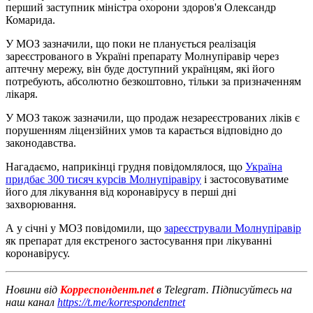
перший заступник міністра охорони здоров'я Олександр
Комарида.
У МОЗ зазначили, що поки не планується реалізація
зареєстрованого в Україні препарату Молнупіравір через
аптечну мережу, він буде доступний українцям, які його
потребують, абсолютно безкоштовно, тільки за призначенням
лікаря.
У МОЗ також зазначили, що продаж незареєстрованих ліків є
порушенням ліцензійних умов та карається відповідно до
законодавства.
Нагадаємо, наприкінці грудня повідомлялося, що
Україна
придбає 300 тисяч курсів Молнупіравіру
і застосовуватиме
його для лікування від коронавірусу в перші дні
захворювання.
А у січні у МОЗ повідомили, що
зареєстрували Молнупіравір
як препарат для екстреного застосування при лікуванні
коронавірусу.
Новини від
Корреспондент.net
в Telegram. Підписуйтесь на
наш канал
https://t.me/korrespondentnet