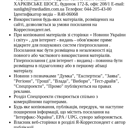
ХАРКІВСЬКЕ ШОСЕ, будинок 172-Б, офіс 208/1 E-mail:
sunlight@mediadim.com.ua
Телефон: 044-205-43-00
Ідентифікатор медіа – R40-06068
Використання будь-яких матеріалів, розміщених на
сайті, дозволяється за умови посилання на
Корреспондент.net.
При копіюванні матеріалів зі сторінки « Новини України
і світу» , для інтернет - видань - обов'язкове пряме
відкрите для пошукових систем гіперпосилання .
Посилання має бути розміщена в незалежності від
повного або часткового використання матеріалів.
Гіперпосилання ( для інтернет - видань) - повинна бути
розміщена в підзаголовку або в першому абзаці
матеріалу.
Новини з позначками "Думка", "Експертиза", "Заява",
"Регіони", "Гроші", "Влада", "Вибори", "Тест-драйв",
"Спецпроекти", "Промо" публікуються на правах
реклами.
Розділ Спецпроекти створюється спільно з
комерційними партнерами.
Будь яке копіювання, публікація, передрук, чи наступне
поширення інформації, що містить посилання на
"Інтерфакс-Україна", EPA / UPG, суворо забороняється.
Власник веб-сторінки в розділі Я-Корреспондент є автор
публікації.