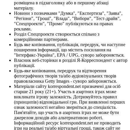
розміщена в підзаголовку або в першому абзаці
матеріалу.
Новини з позначками "Думка", "Експертиза", "Заява",
"Регіони", "Гроші", "Влада", "Вибори", "Тест-драйв",
"Спецпроекти", "Промо" публікуються на правах
реклами.
Розділ Спецпроекти створюється спільно з
комерційними партнерами.
Будь яке копіювання, публікація, передрук, чи наступне
поширення інформації, що містить посилання на
"Інтерфакс-Україна", EPA / UPG, суворо забороняється.
Власник веб-сторінки в розділі Я-Корреспондент є автор
публікації.
Будь-яке копіювання, передрук та відтворення
фотографічних творів та/або аудіовізуальних творів
правовласника Getty Images - суворо забороняється.
Матеріали сайту korrespondent.net призначені для осіб
старше 21 року (21+). Участь в азартних іграх може
викликати ігрову залежність. Дотримуйтесь правил
(принципів) відповідальної гри. При виявленні перших
ознак залежності негайно зверніться до спеціаліста.
Пам'ятайте, що участь в азартних іграх не може бути
джерелом доходів або альтернативою роботі.
Інформаційний ресурс korrespondent.net не проводить
ігри на реальні та/або віртуальні гроші, також сайт не