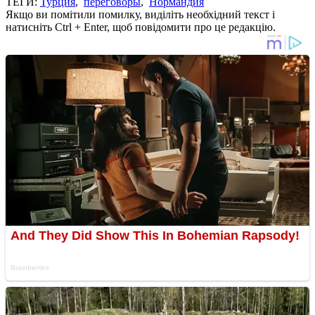
ТЕГИ:
Турция
,
переговоры
,
Нормандия
Якщо ви помітили помилку, виділіть необхідний текст і
натисніть Ctrl + Enter, щоб повідомити про це редакцію.