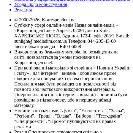
Угода щодо користування
Редакція
© 2000-2026, Korrespondent.net
Суб'єкт у сфері онлайн-медіа Назва онлайн-медіа –
«КореспонденТ.net» Адреса: 02091, місто Київ,
ХАРКІВСЬКЕ ШОСЕ, будинок 172-Б, офіс 208/1 E-mail:
sunlight@mediadim.com.ua
Телефон: 044-205-43-00
Ідентифікатор медіа – R40-06068
Використання будь-яких матеріалів, розміщених на
сайті, дозволяється за умови посилання на
Корреспондент.net.
При копіюванні матеріалів зі сторінки « Новини України
і світу» , для інтернет - видань - обов'язкове пряме
відкрите для пошукових систем гіперпосилання .
Посилання має бути розміщена в незалежності від
повного або часткового використання матеріалів.
Гіперпосилання ( для інтернет - видань) - повинна бути
розміщена в підзаголовку або в першому абзаці
матеріалу.
Новини з позначками "Думка", "Експертиза", "Заява",
"Регіони", "Гроші", "Влада", "Вибори", "Тест-драйв",
"Спецпроекти", "Промо" публікуються на правах
реклами.
Розділ Спецпроекти створюється спільно з