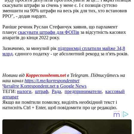
скасувати штрафи за січень у мене є. І є позиція суттєво
зменшити на 90% штрафи на весь рік для тих, хто встановив
РРО", - додав нардеп.
Раніше речник Руслан Стефанчук заявив, що парламент
планує
скасувати штрафи для ФОПів
за відсутність касових
апаратів до кінця 2022 року.
Зазначимо, за минулий рік
підприємці сплатили майже 34,8
млрд
. єдиного податку - це абсолютний рекорд за п'ять років.
Новини від
Корреспондент.net
в Telegram. Підписуйтесь на
наш канал
https://t.me/korrespondentnet
Читайте Korrespondent.net в Google News
ТЕГИ:
налоги
,
штраф
,
Рада
,
предприниматели
,
кассовый
аппарат
Якщо ви помітили помилку, виділіть необхідний текст і
натисніть Ctrl + Enter, щоб повідомити про це редакцію.