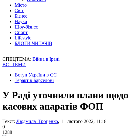
Місто
Світ
Бізнес
Наука
Шоу-бізнес
Спорт
Lifestyle
БЛОГИ ЧИТАЧІВ
СПЕЦТЕМА:
Війна в Ірані
ВСІ ТЕМИ
Вступ України в ЄС
Теракт в Барселоні
У Раді уточнили плани щодо
касових апаратів ФОП
Текст:
Людмила Троценко
, 11 лютого 2022, 11:18
0
1288