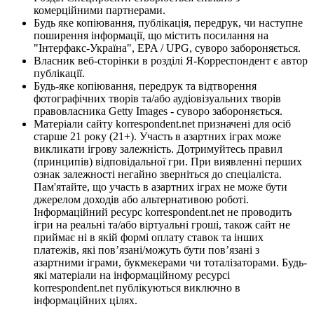
комерційними партнерами.
Будь яке копіювання, публікація, передрук, чи наступне
поширення інформації, що містить посилання на
"Інтерфакс-Україна", EPA / UPG, суворо забороняється.
Власник веб-сторінки в розділі Я-Корреспондент є автор
публікації.
Будь-яке копіювання, передрук та відтворення
фотографічних творів та/або аудіовізуальних творів
правовласника Getty Images - суворо забороняється.
Матеріали сайту korrespondent.net призначені для осіб
старше 21 року (21+). Участь в азартних іграх може
викликати ігрову залежність. Дотримуйтесь правил
(принципів) відповідальної гри. При виявленні перших
ознак залежності негайно зверніться до спеціаліста.
Пам'ятайте, що участь в азартних іграх не може бути
джерелом доходів або альтернативою роботі.
Інформаційний ресурс korrespondent.net не проводить
ігри на реальні та/або віртуальні гроші, також сайт не
приймає ні в якій формі оплату ставок та інших
платежів, які пов’язані/можуть бути пов’язані з
азартними іграми, букмекерами чи тоталізаторами. Будь-
які матеріали на інформаційному ресурсі
korrespondent.net публікуються виключно в
інформаційних цілях.