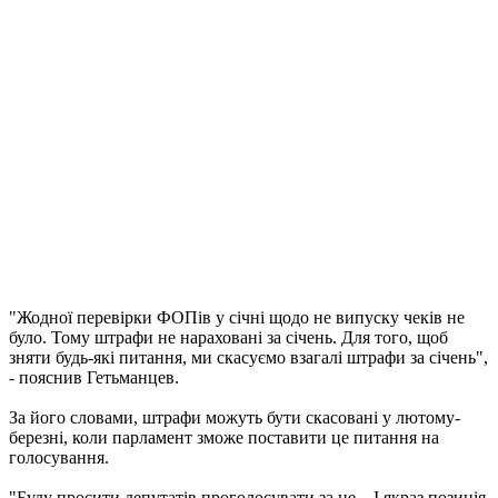
"Жодної перевірки ФОПів у січні щодо не випуску чеків не
було. Тому штрафи не нараховані за січень. Для того, щоб
зняти будь-які питання, ми скасуємо взагалі штрафи за січень",
- пояснив Гетьманцев.
За його словами, штрафи можуть бути скасовані у лютому-
березні, коли парламент зможе поставити це питання на
голосування.
"Буду просити депутатів проголосувати за це... І якраз позиція