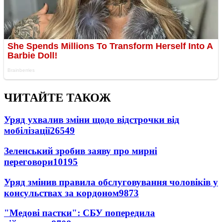
ЧИТАЙТЕ ТАКОЖ
Уряд ухвалив зміни щодо відстрочки від
мобілізації
26549
Зеленський зробив заяву про мирні
переговори
10195
Уряд змінив правила обслуговування чоловіків у
консульствах за кордоном
9873
"Медові пастки": СБУ попередила