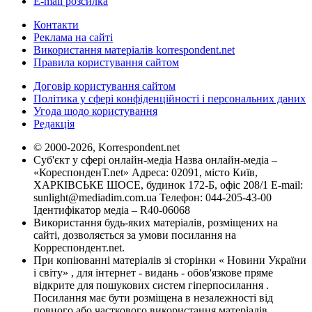
E-mail розсилка
Контакти
Реклама на сайті
Використання матеріалів korrespondent.net
Правила користування сайтом
Договір користування сайтом
Політика у сфері конфіденційності і персональних даних
Угода щодо користування
Редакція
© 2000-2026, Korrespondent.net
Суб'єкт у сфері онлайн-медіа Назва онлайн-медіа –
«КореспонденТ.net» Адреса: 02091, місто Київ,
ХАРКІВСЬКЕ ШОСЕ, будинок 172-Б, офіс 208/1 E-mail:
sunlight@mediadim.com.ua
Телефон: 044-205-43-00
Ідентифікатор медіа – R40-06068
Використання будь-яких матеріалів, розміщених на
сайті, дозволяється за умови посилання на
Корреспондент.net.
При копіюванні матеріалів зі сторінки « Новини України
і світу» , для інтернет - видань - обов'язкове пряме
відкрите для пошукових систем гіперпосилання .
Посилання має бути розміщена в незалежності від
повного або часткового використання матеріалів.