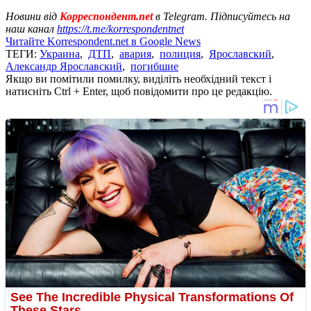
Новини від
Корреспондент.net
в Telegram. Підписуйтесь на
наш канал
https://t.me/korrespondentnet
Читайте Korrespondent.net в Google News
ТЕГИ:
Украина
,
ДТП
,
авария
,
полиция
,
Ярославский
,
Александр Ярославский
,
погибшие
Якщо ви помітили помилку, виділіть необхідний текст і
натисніть Ctrl + Enter, щоб повідомити про це редакцію.