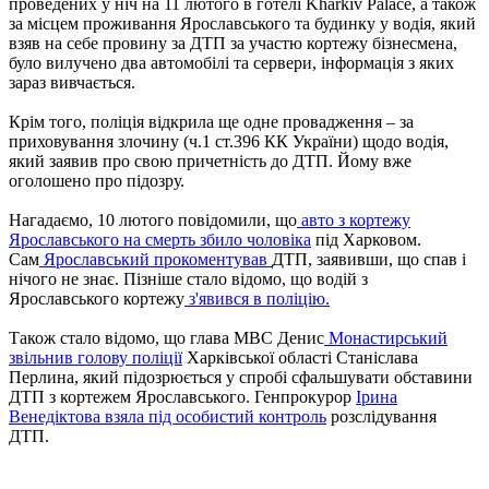
проведених у ніч на 11 лютого в готелі Kharkiv Palace, а також
за місцем проживання Ярославського та будинку у водія, який
взяв на себе провину за ДТП за участю кортежу бізнесмена,
було вилучено два автомобілі та сервери, інформація з яких
зараз вивчається.
Крім того, поліція відкрила ще одне провадження – за
приховування злочину (ч.1 ст.396 КК України) щодо водія,
який заявив про свою причетність до ДТП. Йому вже
оголошено про підозру.
Нагадаємо, 10 лютого повідомили, що
авто з кортежу
Ярославського на смерть збило чоловіка
під Харковом.
Сам
Ярославський прокоментував
ДТП, заявивши, що спав і
нічого не знає. Пізніше стало відомо, що водій з
Ярославського кортежу
з'явився в поліцію.
Також стало відомо, що глава МВС Денис
Монастирський
звільнив голову поліції
Харківської області Станіслава
Перлина, який підозрюється у спробі сфальшувати обставини
ДТП з кортежем Ярославського. Генпрокурор
Ірина
Венедіктова взяла під особистий контроль
розслідування
ДТП.