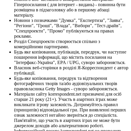
Гіперпосилання ( для інтернет - видань) - повинна бути
розміщена в підзаголовку або в першому абзаці
матеріалу.
Новини з позначками "Думка", "Експертиза", "Заява",
"Регіони", "Гроші", "Влада", "Вибори", "Тест-драйв",
"Спецпроекти", "Промо" публікуються на правах
реклами.
Розділ Спецпроекти створюється спільно з
комерційними партнерами.
Будь яке копіювання, публікація, передрук, чи наступне
поширення інформації, що містить посилання на
"Інтерфакс-Україна", EPA / UPG, суворо забороняється.
Власник веб-сторінки в розділі Я-Корреспондент є автор
публікації.
Будь-яке копіювання, передрук та відтворення
фотографічних творів та/або аудіовізуальних творів
правовласника Getty Images - суворо забороняється.
Матеріали сайту korrespondent.net призначені для осіб
старше 21 року (21+). Участь в азартних іграх може
викликати ігрову залежність. Дотримуйтесь правил
(принципів) відповідальної гри. При виявленні перших
ознак залежності негайно зверніться до спеціаліста.
Пам'ятайте, що участь в азартних іграх не може бути
джерелом доходів або альтернативою роботі.
Інформаційний ресурс korrespondent.net не проводить