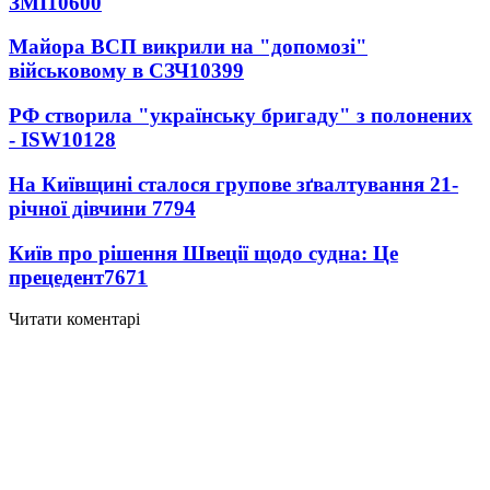
ЗМІ
10600
Майора ВСП викрили на "допомозі"
військовому в СЗЧ
10399
РФ створила "українську бригаду" з полонених
- ISW
10128
На Київщині сталося групове зґвалтування 21-
річної дівчини
7794
Київ про рішення Швеції щодо судна: Це
прецедент
7671
Читати коментарі