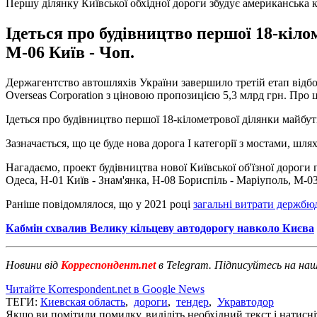
Першу ділянку Київської обхідної дороги збудує американська к
Ідеться про будівництво першої 18-кіло
М-06 Київ - Чоп.
Держагентство автошляхів України завершило третій етап відбо
Overseas Corporation з ціновою пропозицією 5,3 млрд грн. Про
Ідеться про будівництво першої 18-кілометрової ділянки майбут
Зазначається, що це буде нова дорога І категорії з мостами, шл
Нагадаємо, проект будівництва нової Київської об'їзної дороги 
Одеса, Н-01 Київ - Знам'янка, Н-08 Бориспіль - Маріуполь, М-03 
Раніше повідомлялося, що у 2021 році
загальні витрати держбю
Кабмін схвалив Велику кільцеву автодорогу навколо Києва
Новини від
Корреспондент.net
в Telegram. Підписуйтесь на на
Читайте Korrespondent.net в Google News
ТЕГИ:
Киевская область
,
дороги
,
тендер
,
Укравтодор
Якщо ви помітили помилку, виділіть необхідний текст і натисніт