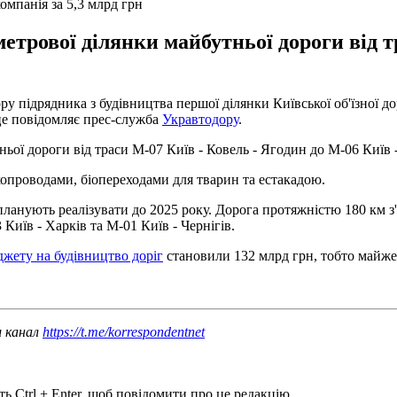
омпанія за 5,3 млрд грн
метрової ділянки майбутньої дороги від т
ру підрядника з будівництва першої ділянки Київської об'їзної 
 це повідомляє прес-служба
Укравтодору
.
ньої дороги від траси М-07 Київ - Ковель - Ягодин до М-06 Київ 
яхопроводами, біопереходами для тварин та естакадою.
планують реалізувати до 2025 року. Дорога протяжністю 180 км з'
Київ - Харків та М-01 Київ - Чернігів.
джету на будівництво доріг
становили 132 млрд грн, тобто майже 
ш канал
https://t.me/korrespondentnet
ь Ctrl + Enter, щоб повідомити про це редакцію.