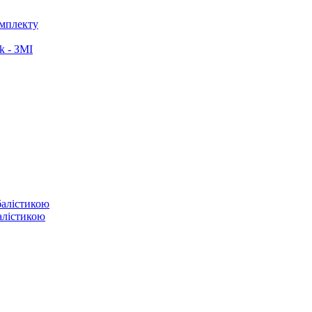
омплекту
k - ЗМІ
балістикою