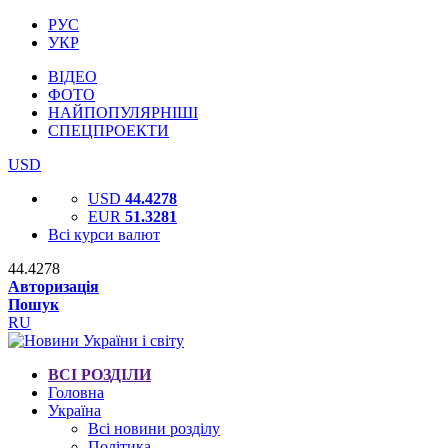
РУС
УКР
ВІДЕО
ФОТО
НАЙПОПУЛЯРНІШІ
СПЕЦПРОЕКТИ
USD
USD
44.4278
EUR
51.3281
Всі курси валют
44.4278
Авторизація
Пошук
RU
ВСІ РОЗДІЛИ
Головна
Україна
Всі новини розділу
Політика