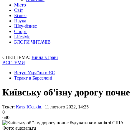
Місто
Світ
Бізнес
Наука
Шоу-бізнес
Спорт
Lifestyle
БЛОГИ ЧИТАЧІВ
СПЕЦТЕМА:
Війна в Ірані
ВСІ ТЕМИ
Вступ України в ЄС
Теракт в Барселоні
Київську об'їзну дорогу почн
Текст:
Катя Юськів
, 11 лютого 2022, 14:25
0
640
Фото: autozam.ru