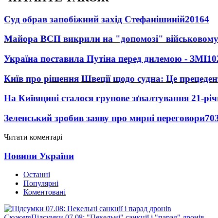
Суд обрав запобіжний захід Стефанішиній
20164
Майора ВСП викрили на "допомозі" військовому
Україна поставила Путіна перед дилемою - ЗМІ
10
Київ про рішення Швеції щодо судна: Це прецеден
На Київщині сталося групове зґвалтування 21-річ
Зеленський зробив заяву про мирні переговори
70
Читати коментарі
Новини України
Останні
Популярні
Коментовані
Сюжет
Підсумки 07.08: "Пекельні" санкції і "парад" дронів