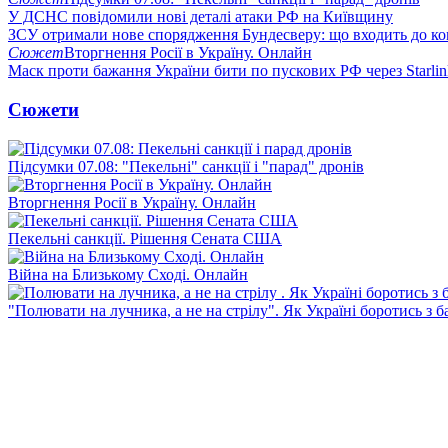
У ДСНС повідомили нові деталі атаки РФ на Київщину
ЗСУ отримали нове спорядження Бундесверу: що входить до к
Сюжет
Вторгнення Росії в Україну. Онлайн
Маск проти бажання України бити по пускових РФ через Starlin
Сюжети
Підсумки 07.08: "Пекельні" санкції і "парад" дронів
Вторгнення Росії в Україну. Онлайн
Пекельні санкції. Рішення Сената США
Війна на Близькому Сході. Онлайн
"Полювати на лучника, а не на стрілу". Як Україні боротись з 