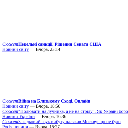
Сюжет
Пекельні санкції. Рішення Сената США
Новини світу
— Вчора, 23:14
Сюжет
Війна на Близькому Сході. Онлайн
Новини світу
— Вчора, 18:56
Сюжет
"Полювати на лучника, а не на стрілу". Як Україні бор
Новини України
— Вчора, 16:36
Сюжет
Загадковий звук вибуху налякав Москву: що це було
Росія новини
— Вчора, 15:27