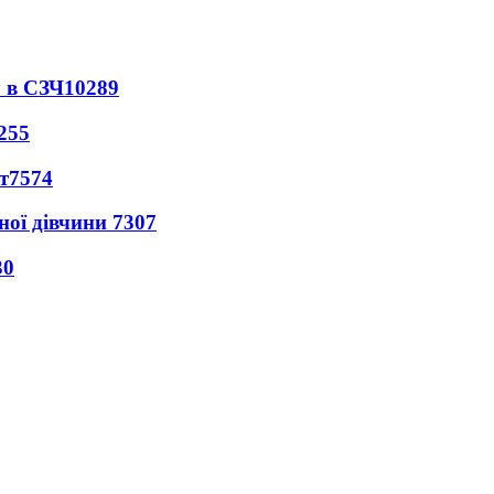
 в СЗЧ
10289
255
т
7574
ної дівчини
7307
30