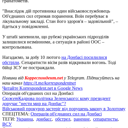
гранатометів.
"Внаслідок дій противника один військовослужбовець
Об'єднаних сил отримав поранення. Воїн перебуває в
лікувальному закладі. Стан його здоров'я – задовільний", –
йдеться у повідомленні.
У штабі запевнили, що рубежі українських підрозділів
залишилися незмінними, а ситуація в районі ООС –
контрольована.
Нагадаємо, за добу 10 лютого
на Донбасі посилилися
обстріли
. Сепаратисти вісім разів відкривали вогонь. Тоді
бійці ЗСУ не постраждали.
Новини від
Корреспондент.net
у Telegram. Підписуйтесь на
наш канал
https://t.me/korrespondentnet
Читайте Korrespondent.net в Google News
Операція об'єднаних сил на Донбасі
Сюжет
Кадрова політика Зеленського: кому президент
доручає "нести мир на Донбас"?
Військовий прокурор застеріг від порушень закону в Золотому
СПЕЦТЕМА:
Операція об'єднаних сил на Донбасі
ТЕГИ:
Украина
,
донбасс
,
обстрел
,
ранение
,
сепаратисты
,
ВСУ