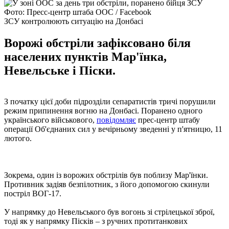
Фото: Пресс-центр штаба ООС / Facebook
ЗСУ контролюють ситуацію на Донбасі
Ворожі обстріли зафіксовано біля
населених пунктів Мар'їнка,
Невельське і Піски.
З початку цієї доби підрозділи сепаратистів тричі порушили
режим припинення вогню на Донбасі. Поранено одного
українського військового,
повідомляє
прес-центр штабу
операції Об'єднаних сил у вечірньому зведенні у п'ятницю, 11
лютого.
Зокрема, один із ворожих обстрілів був поблизу Мар'їнки.
Противник задіяв безпілотник, з його допомогою скинули
постріл ВОГ-17.
У напрямку до Невельського був вогонь зі стрілецької зброї,
тоді як у напрямку Пісків – з ручних протитанкових