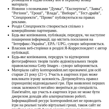
матеріалу.
Новини з позначками "Думка", "Експертиза", "Заява",
"Регіони", "Гроші", "Влада", "Вибори", "Тест-драйв",
"Спецпроекти", "Промо" публікуються на правах
реклами.
Розділ Спецпроекти створюється спільно з
комерційними партнерами.
Будь яке копіювання, публікація, передрук, чи наступне
поширення інформації, що містить посилання на
"Інтерфакс-Україна", EPA / UPG, суворо забороняється.
Власник веб-сторінки в розділі Я-Корреспондент є автор
публікації.
Будь-яке копіювання, передрук та відтворення
фотографічних творів та/або аудіовізуальних творів
правовласника Getty Images - суворо забороняється.
Матеріали сайту korrespondent.net призначені для осіб
старше 21 року (21+). Участь в азартних іграх може
викликати ігрову залежність. Дотримуйтесь правил
(принципів) відповідальної гри. При виявленні перших
ознак залежності негайно зверніться до спеціаліста.
Пам'ятайте, що участь в азартних іграх не може бути
джерелом доходів або альтернативою роботі.
Інформаційний ресурс korrespondent.net не проводить
ігри на реальні та/або віртуальні гроші, також сайт не