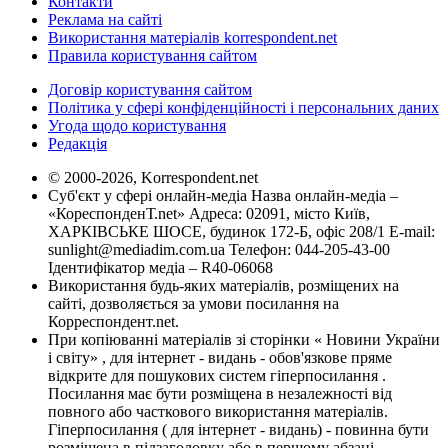
Контакти
Реклама на сайті
Використання матеріалів korrespondent.net
Правила користування сайтом
Договір користування сайтом
Політика у сфері конфіденційності і персональних даних
Угода щодо користування
Редакція
© 2000-2026, Korrespondent.net
Суб'єкт у сфері онлайн-медіа Назва онлайн-медіа –
«КореспонденТ.net» Адреса: 02091, місто Київ,
ХАРКІВСЬКЕ ШОСЕ, будинок 172-Б, офіс 208/1 E-mail:
sunlight@mediadim.com.ua
Телефон: 044-205-43-00
Ідентифікатор медіа – R40-06068
Використання будь-яких матеріалів, розміщених на
сайті, дозволяється за умови посилання на
Корреспондент.net.
При копіюванні матеріалів зі сторінки « Новини України
і світу» , для інтернет - видань - обов'язкове пряме
відкрите для пошукових систем гіперпосилання .
Посилання має бути розміщена в незалежності від
повного або часткового використання матеріалів.
Гіперпосилання ( для інтернет - видань) - повинна бути
розміщена в підзаголовку або в першому абзаці