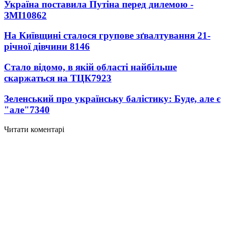
Україна поставила Путіна перед дилемою -
ЗМІ
10862
На Київщині сталося групове зґвалтування 21-
річної дівчини
8146
Стало відомо, в якій області найбільше
скаржаться на ТЦК
7923
Зеленський про українську балістику: Буде, але є
"але"
7340
Читати коментарі