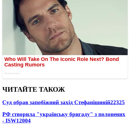
ЧИТАЙТЕ ТАКОЖ
Суд обрав запобіжний захід Стефанішиній
22325
РФ створила "українську бригаду" з полонених
- ISW
12004