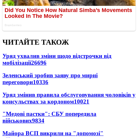
ЧИТАЙТЕ ТАКОЖ
Уряд ухвалив зміни щодо відстрочки від
мобілізації
26696
Зеленський зробив заяву про мирні
переговори
10336
Уряд змінив правила обслуговування чоловіків у
консульствах за кордоном
10021
"Медові пастки": СБУ попередила
військових
9834
Майора ВСП викрили на "допомозі"