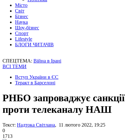
Місто
Світ
Бізнес
Наука
Шоу-бізнес
Спорт
Lifestyle
БЛОГИ ЧИТАЧІВ
СПЕЦТЕМА:
Війна в Ірані
ВСІ ТЕМИ
Вступ України в ЄС
Теракт в Барселоні
РНБО запроваджує санкції
проти телеканалу НАШ
Текст:
Надтока Світлана
, 11 лютого 2022, 19:25
0
1713