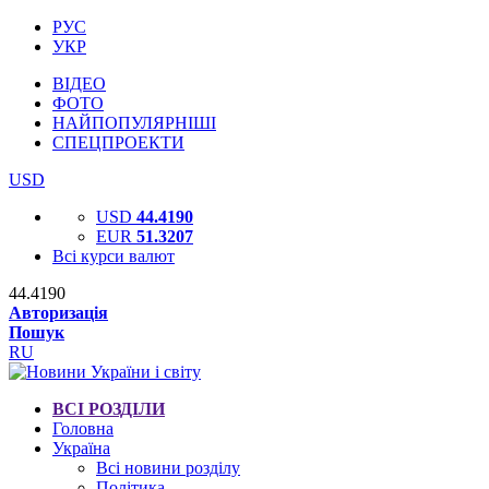
РУС
УКР
ВІДЕО
ФОТО
НАЙПОПУЛЯРНІШІ
СПЕЦПРОЕКТИ
USD
USD
44.4190
EUR
51.3207
Всі курси валют
44.4190
Авторизація
Пошук
RU
ВСІ РОЗДІЛИ
Головна
Україна
Всі новини розділу
Політика