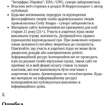
"Інтерфакс-Україна", EPA / UPG, суворо забороняється.
Власник веб-сторінки в розділі Я-Корреспондент є автор
публікації.
Будь-яке копіювання, передрук та відтворення
фотографічних творів та/або аудіовізуальних творів
правовласника Getty Images - суворо забороняється.
Матеріали сайту korrespondent.net призначені для осіб
старше 21 року (21+). Участь в азартних іграх може
викликати ігрову залежність. Дотримуйтесь правил
(принципів) відповідальної гри. При виявленні перших
ознак залежності негайно зверніться до спеціаліста.
Пам'ятайте, що участь в азартних іграх не може бути
джерелом доходів або альтернативою роботі.
Інформаційний ресурс korrespondent.net не проводить
ігри на реальні та/або віртуальні гроші, також сайт не
приймає ні в якій формі оплату ставок та інших
платежів, які пов’язані/можуть бути пов’язані з
азартними іграми, букмекерами чи тоталізаторами. Будь-
які матеріали на інформаційному ресурсі
korrespondent.net публікуються виключно в
інформаційних цілях.
X
Ошибка