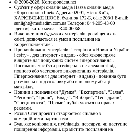
© 2000-2026, Korrespondent.net
Суб'єкт у сфері онлайн-медіа Назва онлайн-медіа –
«КореспонденТ.net» Адреса: 02091, місто Київ,
ХАРКІВСЬКЕ ШОСЕ, будинок 172-Б, офіс 208/1 E-mail:
sunlight@mediadim.com.ua
Телефон: 044-205-43-00
Ідентифікатор медіа – R40-06068
Використання будь-яких матеріалів, розміщених на
сайті, дозволяється за умови посилання на
Корреспондент.net.
При копіюванні матеріалів зі сторінки « Новини України
і світу» , для інтернет - видань - обов'язкове пряме
відкрите для пошукових систем гіперпосилання .
Посилання має бути розміщена в незалежності від
повного або часткового використання матеріалів.
Гіперпосилання ( для інтернет - видань) - повинна бути
розміщена в підзаголовку або в першому абзаці
матеріалу.
Новини з позначками "Думка", "Експертиза", "Заява",
"Регіони", "Гроші", "Влада", "Вибори", "Тест-драйв",
"Спецпроекти", "Промо" публікуються на правах
реклами.
Розділ Спецпроекти створюється спільно з
комерційними партнерами.
Будь яке копіювання, публікація, передрук, чи наступне
поширення інформації, що містить посилання на