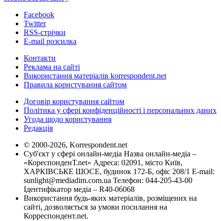
Facebook
Twitter
RSS-стрічки
E-mail розсилка
Контакти
Реклама на сайті
Використання матеріалів korrespondent.net
Правила користування сайтом
Договір користування сайтом
Політика у сфері конфіденційності і персональних даних
Угода щодо користування
Редакція
© 2000-2026, Korrespondent.net
Суб'єкт у сфері онлайн-медіа Назва онлайн-медіа –
«КореспонденТ.net» Адреса: 02091, місто Київ,
ХАРКІВСЬКЕ ШОСЕ, будинок 172-Б, офіс 208/1 E-mail:
sunlight@mediadim.com.ua
Телефон: 044-205-43-00
Ідентифікатор медіа – R40-06068
Використання будь-яких матеріалів, розміщених на
сайті, дозволяється за умови посилання на
Корреспондент.net.