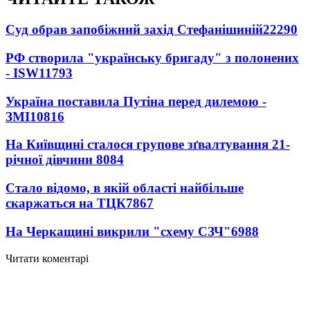
Суд обрав запобіжний захід Стефанішиній
22290
РФ створила "українську бригаду" з полонених
- ISW
11793
Україна поставила Путіна перед дилемою -
ЗМІ
10816
На Київщині сталося групове зґвалтування 21-
річної дівчини
8084
Стало відомо, в якій області найбільше
скаржаться на ТЦК
7867
На Черкащині викрили "схему СЗЧ"
6988
Читати коментарі