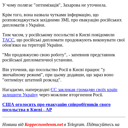
У чому полягає "оптимізація", Захарова не уточнила.
Крім того, вона назвала чутками інформацію, що
розповсюджується західними ЗМІ, про евакуацію російських
дипломатів з України.
Тим часом, у російському посольстві в Києві повідомили
ТАСС
, що російські дипломати продовжують виконувати свої
обов'язки на території України.
"Ми продовжуємо свою роботу", - запевнив представник
російської дипломатичної установи.
Він уточнив, що посольство Росії в Києві працює "у
звичайному режимі", при цьому додавши, що зараз воно
"оптимізує штатний розклад".
Нагадаємо, напередодні
ЄС закликав громадян своїх країн
залишити Україну
через можливе вторгнення Росії.
США оголосять про евакуацію співробітників свого
посольства в Києві - АР
Новини від
Корреспондент.net
в Telegram. Підписуйтесь на