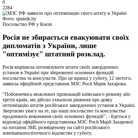
0
2284
Фото: sputnik.by
Посольство РФ у Києві
Росія не збирається евакуювати своїх
дипломатів з України, лише
"оптимізує" штатний розклад.
Росія вирішила оптимізувати штати своїх закордонних
установ в Україні при збереженні основних функцій
посольства та консульств. Про це вранці у суботу, 12 лютого,
заявила офіційний представник МЗС Росії Марія Захарова.
"Побоюючись можливих провокацій київського режиму або
третіх країн, ми дійсно ухвалили рішення про деяку
оптимізацію штатів російських закордонних установ в Україні.
Звертаємо увагу на те, що наші посольство та консульства
продовжать виконання своїх основних функцій", - йдеться у
відповіді офіційного представника МЗС Росії Марії Захарової
на питання ЗМІ, розміщеному на сайті російського
зовнішньополітичного відомства у суботу.