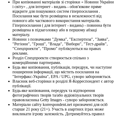
При копіюванні матеріалів зі сторінки « Новини України
і світу» , для інтернет - видань - обов'язкове пряме
відкрите для пошукових систем гіперпосилання .
Посилання має бути розміщена в незалежності від
повного або часткового використання матеріалів.
Гіперпосилання ( для інтернет - видань) - повинна бути
розміщена в підзаголовку або в першому абзаці
матеріалу.
Новини з позначками "Думка", "Експертиза", "Заява",
"Регіони", "Гроші", "Влада", "Вибори", "Тест-драйв",
"Спецпроекти", "Промо" публікуються на правах
реклами.
Розділ Спецпроекти створюється спільно з
комерційними партнерами.
Будь яке копіювання, публікація, передрук, чи наступне
поширення інформації, що містить посилання на
"Інтерфакс-Україна", EPA / UPG, суворо забороняється.
Власник веб-сторінки в розділі Я-Корреспондент є автор
публікації.
Будь-яке копіювання, передрук та відтворення
фотографічних творів та/або аудіовізуальних творів
правовласника Getty Images - суворо забороняється.
Матеріали сайту korrespondent.net призначені для осіб
старше 21 року (21+). Участь в азартних іграх може
викликати ігрову залежність. Дотримуйтесь правил