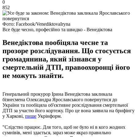
0
852
Фото: Facebook/VenediktovaIryna
Все буде чесно, професійно та швидко - Венедіктова
Венедіктова пообіцяла чесне та
прозоре розслідування. Що стосується
громадянина, який зізнався у
смертельній ДТП, правоохоронці його
не можуть знайти.
Генеральний прокурор Ірина Венедіктова закликала
бізнесмена Олександра Ярославського повернутися до
України та пообіцяла об'єктивне розслідування смертельної
ДТП за участю його кортежу. Про це вона заявила на брифінгу
у Харкові,
пише
Укрінформ.
"Слідство працює. Для того, щоб не було ні в кого жодних
сумнівів, мені здається, зараз може якраз правильно