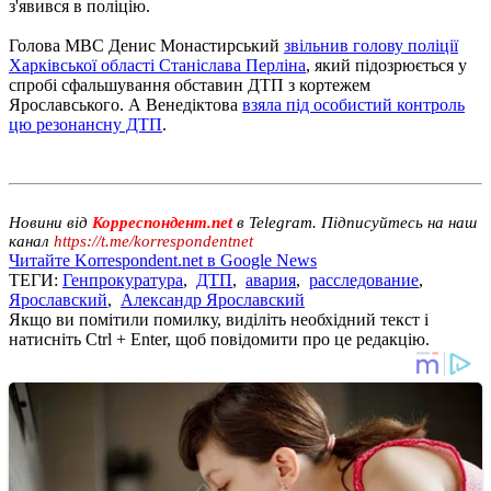
з'явився в поліцію.
Голова МВС Денис Монастирський
звільнив голову поліції
Харківської області Станіслава Перліна
, який підозрюється у
спробі сфальшування обставин ДТП з кортежем
Ярославського. А Венедіктова
взяла під особистий контроль
цю резонансну ДТП
.
Новини від
Корреспондент.net
в Telegram. Підписуйтесь на наш
канал
https://t.me/korrespondentnet
Читайте Korrespondent.net в Google News
ТЕГИ:
Генпрокуратура
,
ДТП
,
авария
,
расследование
,
Ярославский
,
Александр Ярославский
Якщо ви помітили помилку, виділіть необхідний текст і
натисніть Ctrl + Enter, щоб повідомити про це редакцію.