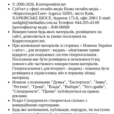
© 2000-2026, Korrespondent.net
Суб'єкт у сфері онлайн-медіа Назва онлайн-медіа –
«КореспонденТ.net» Адреса: 02091, місто Київ,
ХАРКІВСЬКЕ ШОСЕ, будинок 172-Б, офіс 208/1 E-mail:
sunlight@mediadim.com.ua
Телефон: 044-205-43-00
Ідентифікатор медіа – R40-06068
Використання будь-яких матеріалів, розміщених на
сайті, дозволяється за умови посилання на
Корреспондент.net.
При копіюванні матеріалів зі сторінки « Новини України
і світу» , для інтернет - видань - обов'язкове пряме
відкрите для пошукових систем гіперпосилання .
Посилання має бути розміщена в незалежності від
повного або часткового використання матеріалів.
Гіперпосилання ( для інтернет - видань) - повинна бути
розміщена в підзаголовку або в першому абзаці
матеріалу.
Новини з позначками "Думка", "Експертиза", "Заява",
"Регіони", "Гроші", "Влада", "Вибори", "Тест-драйв",
"Спецпроекти", "Промо" публікуються на правах
реклами.
Розділ Спецпроекти створюється спільно з
комерційними партнерами.
Будь яке копіювання, публікація, передрук, чи наступне