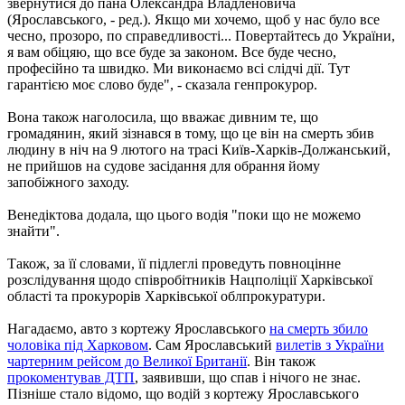
звернутися до пана Олександра Владленовича
(Ярославського, - ред.). Якщо ми хочемо, щоб у нас було все
чесно, прозоро, по справедливості... Повертайтесь до України,
я вам обіцяю, що все буде за законом. Все буде чесно,
професійно та швидко. Ми виконаємо всі слідчі дії. Тут
гарантією моє слово буде", - сказала генпрокурор.
Вона також наголосила, що вважає дивним те, що
громадянин, який зізнався в тому, що це він на смерть збив
людину в ніч на 9 лютого на трасі Київ-Харків-Должанський,
не прийшов на судове засідання для обрання йому
запобіжного заходу.
Венедіктова додала, що цього водія "поки що не можемо
знайти".
Також, за її словами, її підлеглі проведуть повноцінне
розслідування щодо співробітників Нацполіції Харківської
області та прокурорів Харківської облпрокуратури.
Нагадаємо, авто з кортежу Ярославського
на смерть збило
чоловіка під Харковом
. Сам Ярославський
вилетів з України
чартерним рейсом до Великої Британії
. Він також
прокоментував ДТП
, заявивши, що спав і нічого не знає.
Пізніше стало відомо, що водій з кортежу Ярославського