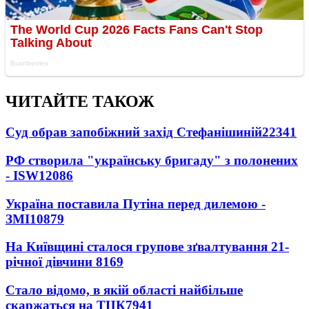
ЧИТАЙТЕ ТАКОЖ
Суд обрав запобіжний захід Стефанішиній
22341
РФ створила "українську бригаду" з полонених
- ISW
12086
Україна поставила Путіна перед дилемою -
ЗМІ
10879
На Київщині сталося групове зґвалтування 21-
річної дівчини
8169
Стало відомо, в якій області найбільше
скаржаться на ТЦК
7941