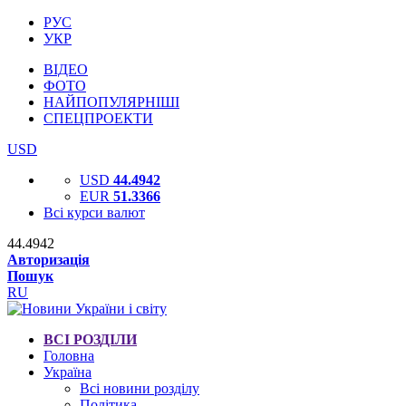
РУС
УКР
ВІДЕО
ФОТО
НАЙПОПУЛЯРНІШІ
СПЕЦПРОЕКТИ
USD
USD
44.4942
EUR
51.3366
Всі курси валют
44.4942
Авторизація
Пошук
RU
ВСІ РОЗДІЛИ
Головна
Україна
Всі новини розділу
Політика