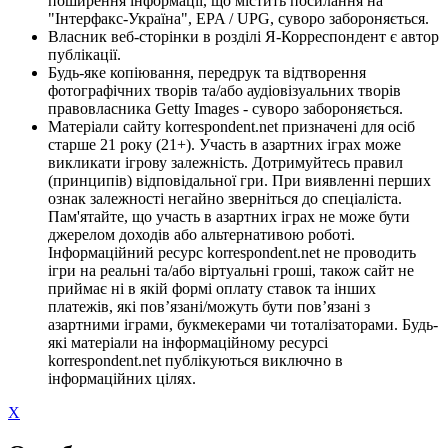
поширення інформації, що містить посилання на
"Інтерфакс-Україна", EPA / UPG, суворо забороняється.
Власник веб-сторінки в розділі Я-Корреспондент є автор
публікації.
Будь-яке копіювання, передрук та відтворення
фотографічних творів та/або аудіовізуальних творів
правовласника Getty Images - суворо забороняється.
Матеріали сайту korrespondent.net призначені для осіб
старше 21 року (21+). Участь в азартних іграх може
викликати ігрову залежність. Дотримуйтесь правил
(принципів) відповідальної гри. При виявленні перших
ознак залежності негайно зверніться до спеціаліста.
Пам'ятайте, що участь в азартних іграх не може бути
джерелом доходів або альтернативою роботі.
Інформаційний ресурс korrespondent.net не проводить
ігри на реальні та/або віртуальні гроші, також сайт не
приймає ні в якій формі оплату ставок та інших
платежів, які пов’язані/можуть бути пов’язані з
азартними іграми, букмекерами чи тоталізаторами. Будь-
які матеріали на інформаційному ресурсі
korrespondent.net публікуються виключно в
інформаційних цілях.
X