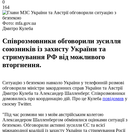
0
164
Фото: mfa.gov.ua
Дмитро Кулеба
Співрозмовники обговорили зусилля
союзників із захисту України та
стримування РФ від можливого
вторгнення.
Ситуацію з безпекою навколо України у телефонній розмові
обговорили міністри закордонних справ України та Австрії
Дмитро Кулеба та Александер Шалленберг. Співрозмовники
домовились про координацію дій. Про це Кулеба
повідомив
у
своєму Twitter.
"Під час розмови ми з моїм австрійським колегою
Александером Шалленбергом обмінялися оцінками ситуації з
безпекою. Обговорили активні зусилля ЄС та всієї
міжнародної коаліції із захисту України та стримування Росії