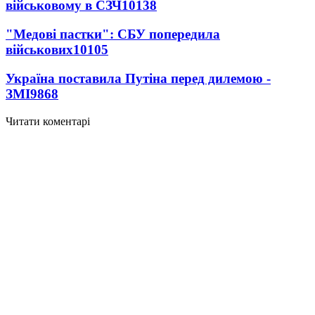
військовому в СЗЧ
10138
"Медові пастки": СБУ попередила
військових
10105
Україна поставила Путіна перед дилемою -
ЗМІ
9868
Читати коментарі