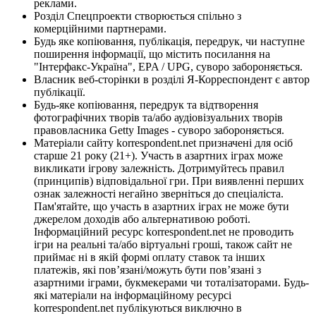
реклами.
Розділ Спецпроекти створюється спільно з
комерційними партнерами.
Будь яке копіювання, публікація, передрук, чи наступне
поширення інформації, що містить посилання на
"Інтерфакс-Україна", EPA / UPG, суворо забороняється.
Власник веб-сторінки в розділі Я-Корреспондент є автор
публікації.
Будь-яке копіювання, передрук та відтворення
фотографічних творів та/або аудіовізуальних творів
правовласника Getty Images - суворо забороняється.
Матеріали сайту korrespondent.net призначені для осіб
старше 21 року (21+). Участь в азартних іграх може
викликати ігрову залежність. Дотримуйтесь правил
(принципів) відповідальної гри. При виявленні перших
ознак залежності негайно зверніться до спеціаліста.
Пам'ятайте, що участь в азартних іграх не може бути
джерелом доходів або альтернативою роботі.
Інформаційний ресурс korrespondent.net не проводить
ігри на реальні та/або віртуальні гроші, також сайт не
приймає ні в якій формі оплату ставок та інших
платежів, які пов’язані/можуть бути пов’язані з
азартними іграми, букмекерами чи тоталізаторами. Будь-
які матеріали на інформаційному ресурсі
korrespondent.net публікуються виключно в