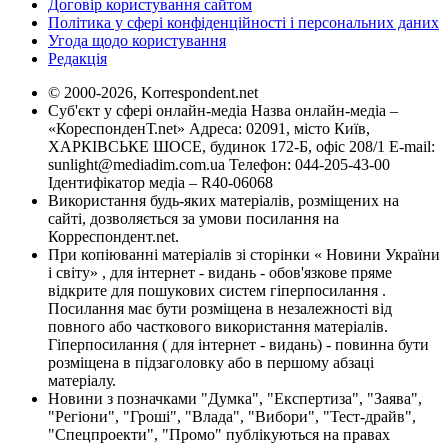
Договір користування сайтом
Політика у сфері конфіденційності і персональних даних
Угода щодо користування
Редакція
© 2000-2026, Korrespondent.net
Суб'єкт у сфері онлайн-медіа Назва онлайн-медіа –
«КореспонденТ.net» Адреса: 02091, місто Київ,
ХАРКІВСЬКЕ ШОСЕ, будинок 172-Б, офіс 208/1 E-mail:
sunlight@mediadim.com.ua
Телефон: 044-205-43-00
Ідентифікатор медіа – R40-06068
Використання будь-яких матеріалів, розміщених на
сайті, дозволяється за умови посилання на
Корреспондент.net.
При копіюванні матеріалів зі сторінки « Новини України
і світу» , для інтернет - видань - обов'язкове пряме
відкрите для пошукових систем гіперпосилання .
Посилання має бути розміщена в незалежності від
повного або часткового використання матеріалів.
Гіперпосилання ( для інтернет - видань) - повинна бути
розміщена в підзаголовку або в першому абзаці
матеріалу.
Новини з позначками "Думка", "Експертиза", "Заява",
"Регіони", "Гроші", "Влада", "Вибори", "Тест-драйв",
"Спецпроекти", "Промо" публікуються на правах