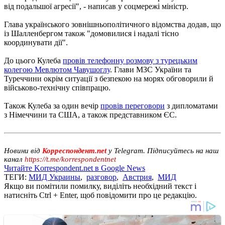
від подальшої агресії", - написав у соцмережі міністр.
Глава українського зовнішньополітичного відомства додав, що
із Шалленбергом також "домовилися і надалі тісно
координувати дії".
До цього Кулеба
провів телефонну розмову з турецьким
колегою Мевлютом Чавушоглу
. Глави МЗС України та
Туреччини окрім ситуації з безпекою на морях обговорили й
військово-технічну співпрацю.
Також Кулеба за один вечір
провів переговори
з дипломатами
з Німеччини та США, а також представником ЄС.
Новини від
Корреспондент.net
у Telegram. Підписуйтесь на наш
канал
https://t.me/korrespondentnet
Читайте Korrespondent.net в Google News
ТЕГИ:
МИД Украины
,
разговор
,
Австрия
,
МИД
Якщо ви помітили помилку, виділіть необхідний текст і
натисніть Ctrl + Enter, щоб повідомити про це редакцію.