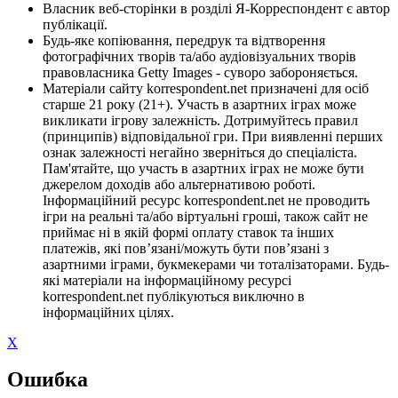
Власник веб-сторінки в розділі Я-Корреспондент є автор
публікації.
Будь-яке копіювання, передрук та відтворення
фотографічних творів та/або аудіовізуальних творів
правовласника Getty Images - суворо забороняється.
Матеріали сайту korrespondent.net призначені для осіб
старше 21 року (21+). Участь в азартних іграх може
викликати ігрову залежність. Дотримуйтесь правил
(принципів) відповідальної гри. При виявленні перших
ознак залежності негайно зверніться до спеціаліста.
Пам'ятайте, що участь в азартних іграх не може бути
джерелом доходів або альтернативою роботі.
Інформаційний ресурс korrespondent.net не проводить
ігри на реальні та/або віртуальні гроші, також сайт не
приймає ні в якій формі оплату ставок та інших
платежів, які пов’язані/можуть бути пов’язані з
азартними іграми, букмекерами чи тоталізаторами. Будь-
які матеріали на інформаційному ресурсі
korrespondent.net публікуються виключно в
інформаційних цілях.
X
Ошибка