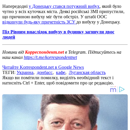
Напередодні
у Донецьку стався потужний вибух
, який було
чутно у всіх куточках міста. Деякі російські ЗМІ припустили,
що причиною вибуху міг бути обстріл. У штабі ООС
відкинули будь-яку причетність ЗСУ
до вибуху у Донецьку.
Під Рівним внаслідок вибуху в будинку загинули двоє
людей
Новини від
Корреспондент.net
в Telegram. Підписуйтесь на
наш канал
https://t.me/korrespondentnet
Читайте Korrespondent.net в Google News
ТЕГИ:
Украина
,
донбасс
,
кафе
,
Луганская область
Якщо ви помітили помилку, виділіть необхідний текст і
натисніть Ctrl + Enter, щоб повідомити про це редакцію.