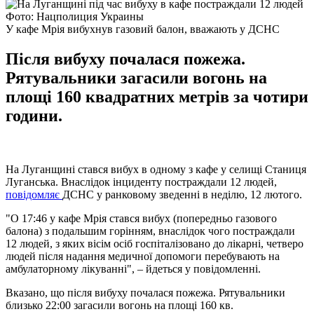
Фото: Нацполиция Украины
У кафе Мрія вибухнув газовий балон, вважають у ДСНС
Після вибуху почалася пожежа.
Рятувальники загасили вогонь на
площі 160 квадратних метрів за чотири
години.
На Луганщині стався вибух в одному з кафе у селищі Станиця
Луганська. Внаслідок інциденту постраждали 12 людей,
повідомляє
ДСНС у ранковому зведенні в неділю, 12 лютого.
"О 17:46 у кафе Мрія стався вибух (попередньо газового
балона) з подальшим горінням, внаслідок чого постраждали
12 людей, з яких вісім осіб госпіталізовано до лікарні, четверо
людей після надання медичної допомоги перебувають на
амбулаторному лікуванні", – йдеться у повідомленні.
Вказано, що після вибуху почалася пожежа. Рятувальники
близько 22:00 загасили вогонь на площі 160 кв.