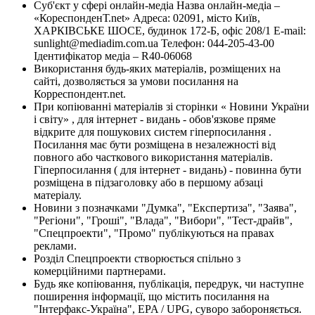
Суб'єкт у сфері онлайн-медіа Назва онлайн-медіа –
«КореспонденТ.net» Адреса: 02091, місто Київ,
ХАРКІВСЬКЕ ШОСЕ, будинок 172-Б, офіс 208/1 E-mail:
sunlight@mediadim.com.ua
Телефон: 044-205-43-00
Ідентифікатор медіа – R40-06068
Використання будь-яких матеріалів, розміщених на
сайті, дозволяється за умови посилання на
Корреспондент.net.
При копіюванні матеріалів зі сторінки « Новини України
і світу» , для інтернет - видань - обов'язкове пряме
відкрите для пошукових систем гіперпосилання .
Посилання має бути розміщена в незалежності від
повного або часткового використання матеріалів.
Гіперпосилання ( для інтернет - видань) - повинна бути
розміщена в підзаголовку або в першому абзаці
матеріалу.
Новини з позначками "Думка", "Експертиза", "Заява",
"Регіони", "Гроші", "Влада", "Вибори", "Тест-драйв",
"Спецпроекти", "Промо" публікуються на правах
реклами.
Розділ Спецпроекти створюється спільно з
комерційними партнерами.
Будь яке копіювання, публікація, передрук, чи наступне
поширення інформації, що містить посилання на
"Інтерфакс-Україна", EPA / UPG, суворо забороняється.