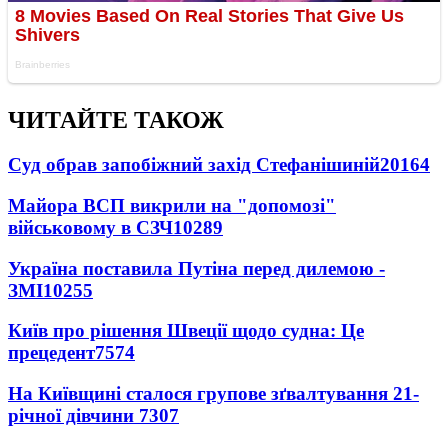
ЧИТАЙТЕ ТАКОЖ
Суд обрав запобіжний захід Стефанішиній
20164
Майора ВСП викрили на "допомозі"
військовому в СЗЧ
10289
Україна поставила Путіна перед дилемою -
ЗМІ
10255
Київ про рішення Швеції щодо судна: Це
прецедент
7574
На Київщині сталося групове зґвалтування 21-
річної дівчини
7307