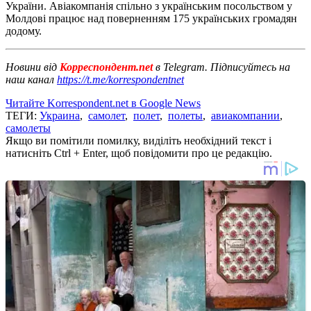
України. Авіакомпанія спільно з українським посольством у
Молдові працює над поверненням 175 українських громадян
додому.
Новини від
Корреспондент.net
в Telegram. Підписуйтесь на
наш канал
https://t.me/korrespondentnet
Читайте Korrespondent.net в Google News
ТЕГИ:
Украина
,
самолет
,
полет
,
полеты
,
авиакомпании
,
самолеты
Якщо ви помітили помилку, виділіть необхідний текст і
натисніть Ctrl + Enter, щоб повідомити про це редакцію.