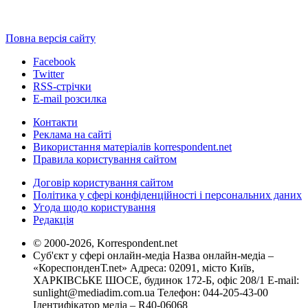
Повна версія сайту
Facebook
Twitter
RSS-стрічки
E-mail розсилка
Контакти
Реклама на сайті
Використання матеріалів korrespondent.net
Правила користування сайтом
Договір користування сайтом
Політика у сфері конфіденційності і персональних даних
Угода щодо користування
Редакція
© 2000-2026, Korrespondent.net
Суб'єкт у сфері онлайн-медіа Назва онлайн-медіа –
«КореспонденТ.net» Адреса: 02091, місто Київ,
ХАРКІВСЬКЕ ШОСЕ, будинок 172-Б, офіс 208/1 E-mail:
sunlight@mediadim.com.ua
Телефон: 044-205-43-00
Ідентифікатор медіа – R40-06068