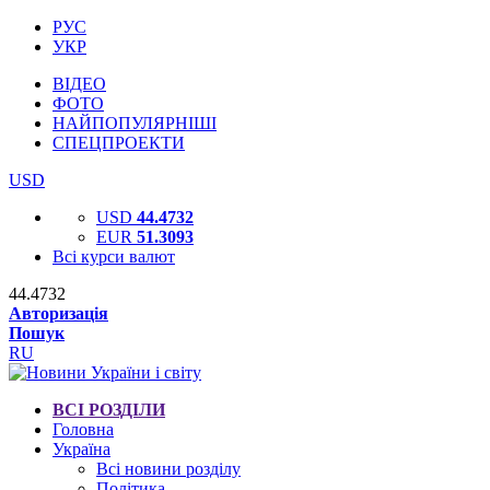
РУС
УКР
ВІДЕО
ФОТО
НАЙПОПУЛЯРНІШІ
СПЕЦПРОЕКТИ
USD
USD
44.4732
EUR
51.3093
Всі курси валют
44.4732
Авторизація
Пошук
RU
ВСІ РОЗДІЛИ
Головна
Україна
Всі новини розділу
Політика