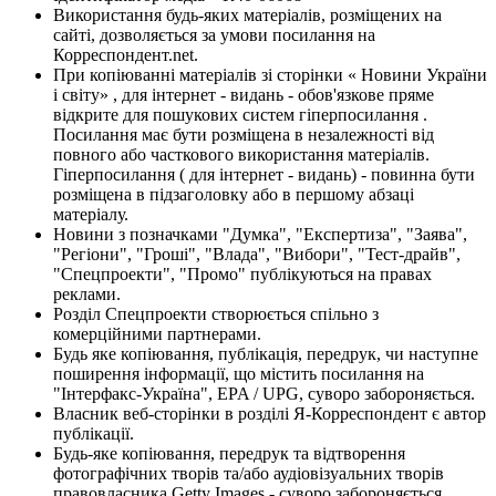
Використання будь-яких матеріалів, розміщених на
сайті, дозволяється за умови посилання на
Корреспондент.net.
При копіюванні матеріалів зі сторінки « Новини України
і світу» , для інтернет - видань - обов'язкове пряме
відкрите для пошукових систем гіперпосилання .
Посилання має бути розміщена в незалежності від
повного або часткового використання матеріалів.
Гіперпосилання ( для інтернет - видань) - повинна бути
розміщена в підзаголовку або в першому абзаці
матеріалу.
Новини з позначками "Думка", "Експертиза", "Заява",
"Регіони", "Гроші", "Влада", "Вибори", "Тест-драйв",
"Спецпроекти", "Промо" публікуються на правах
реклами.
Розділ Спецпроекти створюється спільно з
комерційними партнерами.
Будь яке копіювання, публікація, передрук, чи наступне
поширення інформації, що містить посилання на
"Інтерфакс-Україна", EPA / UPG, суворо забороняється.
Власник веб-сторінки в розділі Я-Корреспондент є автор
публікації.
Будь-яке копіювання, передрук та відтворення
фотографічних творів та/або аудіовізуальних творів
правовласника Getty Images - суворо забороняється.