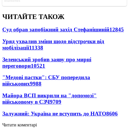
ЧИТАЙТЕ ТАКОЖ
Суд обрав запобіжний захід Стефанішиній
12845
Уряд ухвалив зміни щодо відстрочки від
мобілізації
11338
Зеленський зробив заяву про мирні
переговори
10521
"Медові пастки": СБУ попередила
військових
9988
Майора ВСП викрили на "допомозі"
військовому в СЗЧ
9709
Залужний: Україна не вступить до НАТО
8606
Читати коментарі