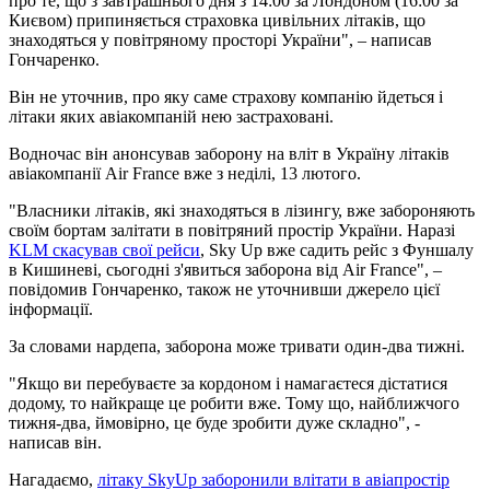
про те, що з завтрашнього дня з 14:00 за Лондоном (16:00 за
Києвом) припиняється страховка цивільних літаків, що
знаходяться у повітряному просторі України", – написав
Гончаренко.
Він не уточнив, про яку саме страхову компанію йдеться і
літаки яких авіакомпаній нею застраховані.
Водночас він анонсував заборону на вліт в Україну літаків
авіакомпанії Air France вже з неділі, 13 лютого.
"Власники літаків, які знаходяться в лізингу, вже забороняють
своїм бортам залітати в повітряний простір України. Наразі
KLM скасував свої рейси
, Sky Up вже садить рейс з Фуншалу
в Кишиневі, сьогодні з'явиться заборона від Air France", –
повідомив Гончаренко, також не уточнивши джерело цієї
інформації.
За словами нардепа, заборона може тривати один-два тижні.
"Якщо ви перебуваєте за кордоном і намагаєтеся дістатися
додому, то найкраще це робити вже. Тому що, найближчого
тижня-два, ймовірно, це буде зробити дуже складно", -
написав він.
Нагадаємо,
літаку SkyUp заборонили влітати в авіапростір